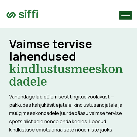
›
ude järgi
›
Vaimse tervise
lahendused
›
kindlustusmeeskon
dadele
Vähendage läbipõlemisest tingitud voolavust —
pakkudes kahjukäsitlejatele, kindlustusandjatele ja
müügimeeskondadele juurdepääsu vaimse tervise
spetsialistidele nende enda keeles. Loodud
kindlustuse emotsionaalsete nõudmiste jaoks.