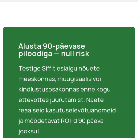
Alusta 90-päevase
piloodiga — null risk
Testige Siffit esialgu nõuete
meeskonnas, müügisaalis või
kindlustusosakonnas enne kogu
ettevõttes juurutamist. Näete
reaalseid kasutuselevõtuandmeid
ja mõõdetavat ROI-d 90 päeva
jooksul.