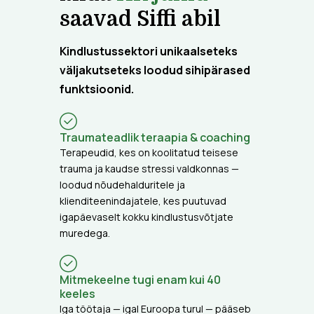
saavad Siffi abil
Kindlustussektori unikaalseteks
väljakutseteks loodud sihipärased
funktsioonid.
Traumateadlik teraapia & coaching
Terapeudid, kes on koolitatud teisese
trauma ja kaudse stressi valdkonnas —
loodud nõudehalduritele ja
klienditeenindajatele, kes puutuvad
igapäevaselt kokku kindlustusvõtjate
muredega.
Mitmekeelne tugi enam kui 40
keeles
Iga töötaja — igal Euroopa turul — pääseb