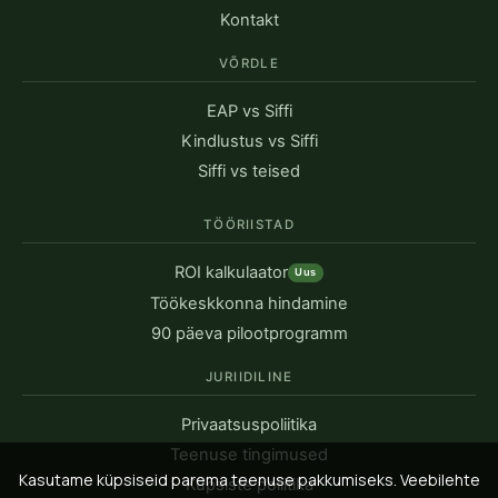
Kontakt
VÕRDLE
EAP vs Siffi
Kindlustus vs Siffi
Siffi vs teised
TÖÖRIISTAD
ROI kalkulaator
Uus
Töökeskkonna hindamine
90 päeva pilootprogramm
JURIIDILINE
Privaatsuspoliitika
Teenuse tingimused
Kasutame küpsiseid parema teenuse pakkumiseks. Veebilehte
Küpsiste poliitika