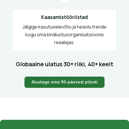
Kaasamistööriistad
—
Jälgige kasutuselevõtu ja heaolu trende
kogu oma kindlustusorganisatsioonis
j
reaalajas.
Globaalne ulatus
30+ riiki, 40+ keelt
Alustage oma 90-päevast pilooti