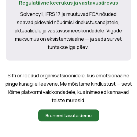
Regulatiivne keerukus ja vastavusärevus
Solvency II, IFRS 17 ja muutuvad FCA nõuded
seavad pidevaid nõudmisi kindlustusandjatele,
aktuaalidele ja vastavusmeeskondadele. Vigade
maksumus on eksistentsiaalne — ja seda survet
tuntakse iga päev.
Siffi on loodud organisatsioonidele, kus emotsionaalne
pinge kunagi ei leevene. Me mõistame kindlustust — sest
lõime platvormi valdkondadele, kus inimesed kannavad
teiste muresid.
Broneeri tasuta demo