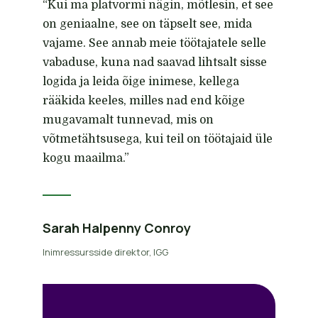
“Kui ma platvormi nägin, mõtlesin, et see
on geniaalne, see on täpselt see, mida
vajame. See annab meie töötajatele selle
vabaduse, kuna nad saavad lihtsalt sisse
logida ja leida õige inimese, kellega
rääkida keeles, milles nad end kõige
mugavamalt tunnevad, mis on
võtmetähtsusega, kui teil on töötajaid üle
kogu maailma.”
Sarah Halpenny Conroy
Inimressursside direktor, IGG