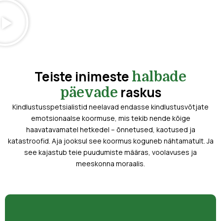
Teiste inimeste
halbade
raskus
päevade
Kindlustusspetsialistid neelavad endasse kindlustusvõtjate
emotsionaalse koormuse, mis tekib nende kõige
haavatavamatel hetkedel – õnnetused, kaotused ja
katastroofid. Aja jooksul see koormus koguneb nähtamatult. Ja
see kajastub teie puudumiste määras, voolavuses ja
meeskonna moraalis.