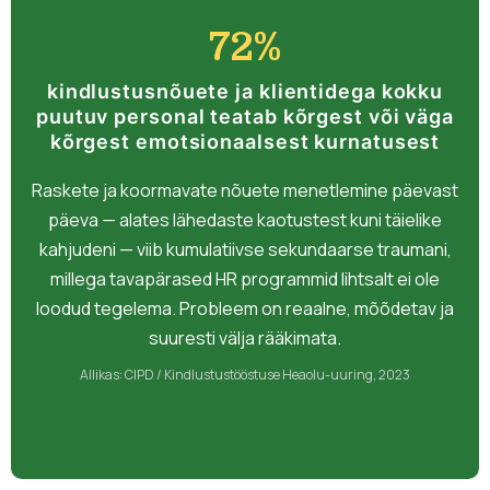
72%
kindlustusnõuete ja klientidega kokku
puutuv personal teatab kõrgest või väga
kõrgest emotsionaalsest kurnatusest
Raskete ja koormavate nõuete menetlemine päevast
päeva — alates lähedaste kaotustest kuni täielike
kahjudeni — viib kumulatiivse sekundaarse traumani,
millega tavapärased HR programmid lihtsalt ei ole
loodud tegelema. Probleem on reaalne, mõõdetav ja
suuresti välja rääkimata.
Allikas: CIPD / Kindlustustööstuse Heaolu-uuring, 2023