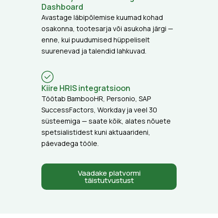
Dashboard
Avastage läbipõlemise kuumad kohad
osakonna, tootesarja või asukoha järgi —
enne, kui puudumised hüppeliselt
suurenevad ja talendid lahkuvad.
Kiire HRIS integratsioon
Töötab BambooHR, Personio, SAP
SuccessFactors, Workday ja veel 30
süsteemiga — saate kõik, alates nõuete
spetsialistidest kuni aktuaarideni,
päevadega tööle.
Vaadake platvormi
täistutvustust