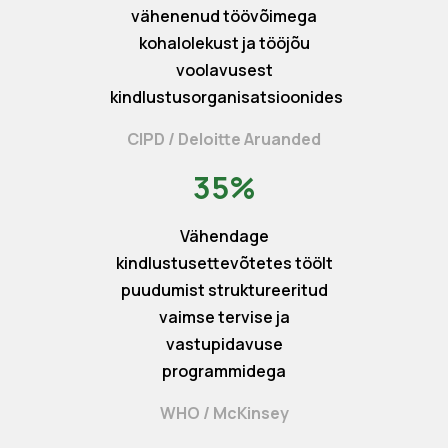
vähenenud töövõimega
kohalolekust ja tööjõu
voolavusest
kindlustusorganisatsioonides
CIPD / Deloitte Aruanded
35%
Vähendage
kindlustusettevõtetes töölt
puudumist struktureeritud
vaimse tervise ja
vastupidavuse
programmidega
WHO / McKinsey