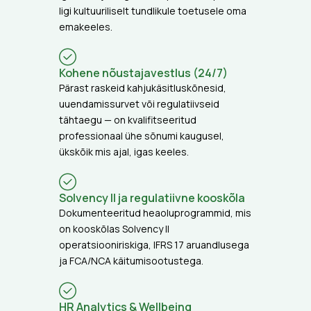
ligi kultuuriliselt tundlikule toetusele oma
emakeeles.
Kohene nõustajavestlus (24/7)
Pärast raskeid kahjukäsitluskõnesid,
uuendamissurvet või regulatiivseid
tähtaegu — on kvalifitseeritud
professionaal ühe sõnumi kaugusel,
ükskõik mis ajal, igas keeles.
Solvency II ja regulatiivne kooskõla
Dokumenteeritud heaoluprogrammid, mis
on kooskõlas Solvency II
operatsiooniriskiga, IFRS 17 aruandlusega
ja FCA/NCA käitumisootustega.
HR Analytics & Wellbeing