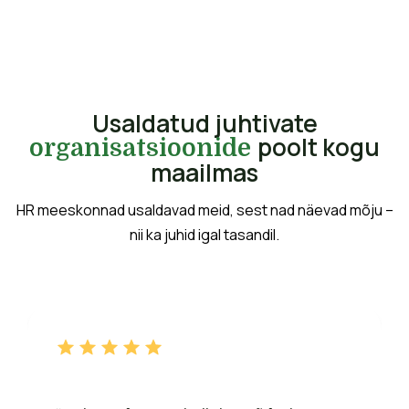
Usaldatud juhtivate
poolt kogu
organisatsioonide
maailmas
HR meeskonnad usaldavad meid, sest nad näevad mõju –
nii ka juhid igal tasandil.