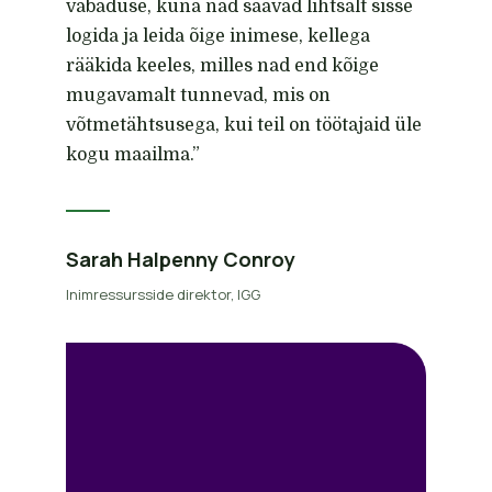
vabaduse, kuna nad saavad lihtsalt sisse
logida ja leida õige inimese, kellega
rääkida keeles, milles nad end kõige
mugavamalt tunnevad, mis on
võtmetähtsusega, kui teil on töötajaid üle
kogu maailma.”
Sarah Halpenny Conroy
Inimressursside direktor, IGG