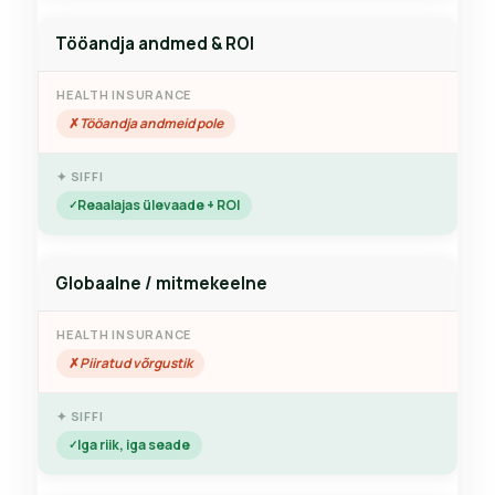
Tööandja andmed & ROI
Tööandja andmeid pole
Reaalajas ülevaade + ROI
Globaalne / mitmekeelne
Piiratud võrgustik
Iga riik, iga seade