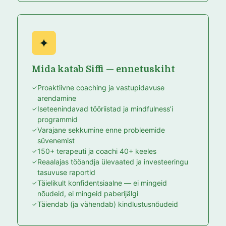
✦
Mida katab Siffi — ennetuskiht
Proaktiivne coaching ja vastupidavuse
arendamine
Iseteenindavad tööriistad ja mindfulness’i
programmid
Varajane sekkumine enne probleemide
süvenemist
150+ terapeuti ja coachi 40+ keeles
Reaalajas tööandja ülevaated ja investeeringu
tasuvuse raportid
Täielikult konfidentsiaalne — ei mingeid
nõudeid, ei mingeid paberijälgi
Täiendab (ja vähendab) kindlustusnõudeid