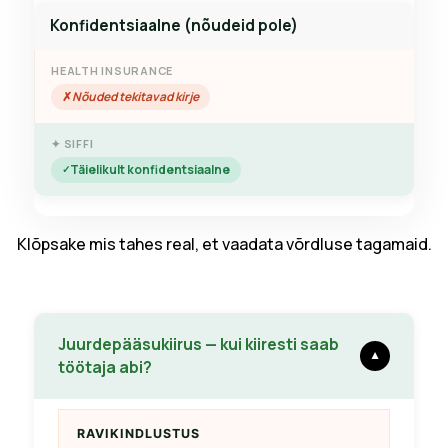
Konfidentsiaalne (nõudeid pole)
Nõuded tekitavad kirje
Täielikult konfidentsiaalne
Klõpsake mis tahes real, et vaadata võrdluse tagamaid.
Juurdepääsukiirus — kui kiiresti saab
▼
töötaja abi?
RAVIKINDLUSTUS