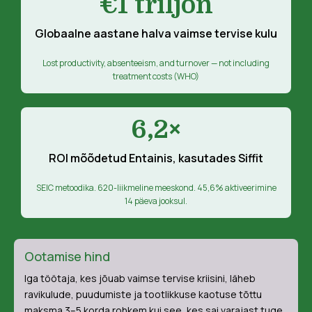
€1 triljon
Globaalne aastane halva vaimse tervise kulu
Lost productivity, absenteeism, and turnover — not including
treatment costs (WHO)
6,2×
ROI mõõdetud Entainis, kasutades Siffit
SEIC metoodika. 620-liikmeline meeskond. 45,6% aktiveerimine
14 päeva jooksul.
Ootamise hind
Iga töötaja, kes jõuab vaimse tervise kriisini, läheb
ravikulude, puudumiste ja tootlikkuse kaotuse tõttu
maksma 3–5 korda rohkem kui see, kes sai varajast tuge.