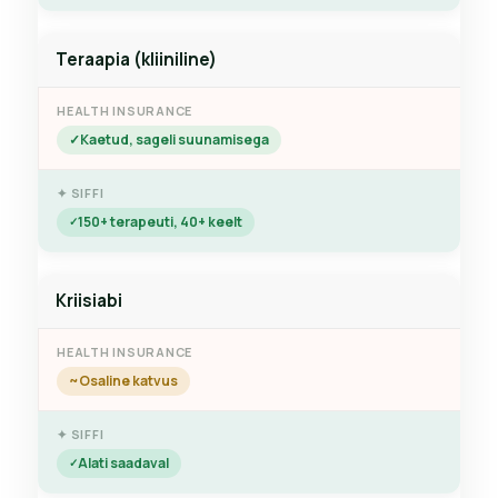
Teraapia (kliiniline)
Kaetud, sageli suunamisega
150+ terapeuti, 40+ keelt
Kriisiabi
Osaline katvus
Alati saadaval