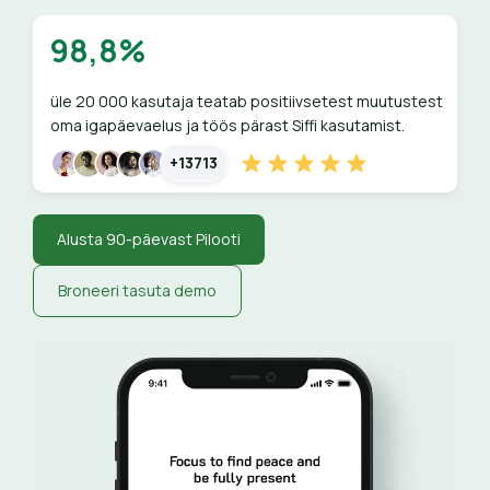
98,8%
üle 20 000 kasutaja teatab positiivsetest muutustest
oma igapäevaelus ja töös pärast Siffi kasutamist.
+13713
Alusta 90-päevast Pilooti
Broneeri tasuta demo