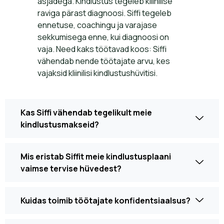
asjadega. Kindlustus tegeleb kliinilise
raviga pärast diagnoosi. Siffi tegeleb
ennetuse, coachingu ja varajase
sekkumisega enne, kui diagnoosi on
vaja. Need kaks töötavad koos: Siffi
vähendab nende töötajate arvu, kes
vajaksid kliinilisi kindlustushüvitisi.
Kas Siffi vähendab tegelikult meie
kindlustusmakseid?
Mis eristab Siffit meie kindlustusplaani
vaimse tervise hüvedest?
Kuidas toimib töötajate konfidentsiaalsus?