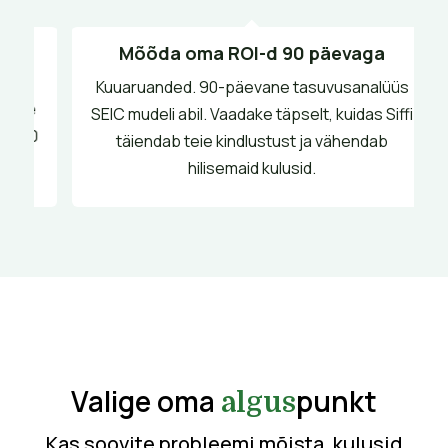
Mõõda oma ROI-d 90 päevaga
Kuuaruanded. 90-päevane tasuvusanalüüs
te
SEIC mudeli abil. Vaadake täpselt, kuidas Siffi
40
täiendab teie kindlustust ja vähendab
hilisemaid kulusid.
Valige oma
punkt
algus
Kas soovite probleemi mõista, kulusid