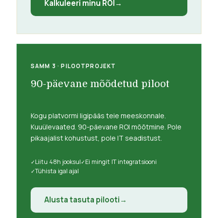
Kalkuleeri minu ROI
SAMM 3 · PILOOTPROJEKT
90-päevane mõõdetud piloot
Kogu platvormi ligipääs teie meeskonnale.
Kuuülevaated. 90-päevane ROI mõõtmine. Pole
pikaajalist kohustust, pole IT seadistust.
Liitu 48h jooksul
Ei mingit IT integratsiooni
Tühista igal ajal
Alusta tasuta pilooti