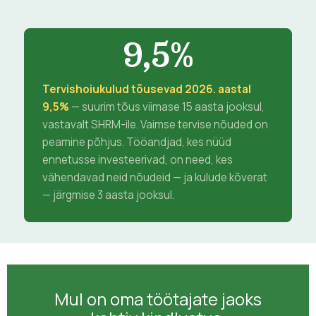
9,5%
Tervishoiukulud tõusevad 2026. aastal
9,5%
— suurim tõus viimase 15 aasta jooksul,
vastavalt SHRM-ile. Vaimse tervise nõuded on
peamine põhjus. Tööandjad, kes nüüd
ennetusse investeerivad, on need, kes
vähendavad neid nõudeid — ja kulude kõverat
— järgmise 3 aasta jooksul.
Mul on oma töötajate jaoks