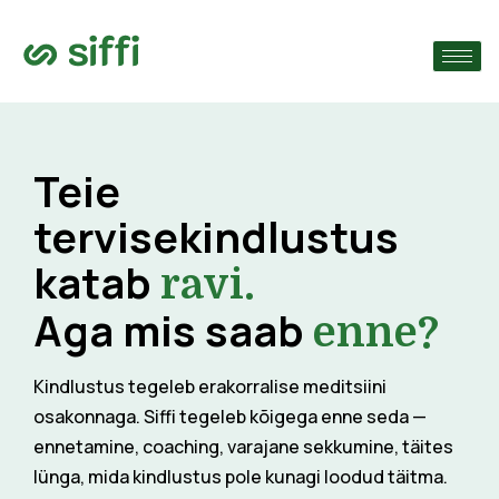
›
ude järgi
›
Teie
›
tervisekindlustus
katab
ravi.
Aga mis saab
enne?
Kindlustus tegeleb erakorralise meditsiini
osakonnaga. Siffi tegeleb kõigega enne seda —
ennetamine, coaching, varajane sekkumine, täites
lünga, mida kindlustus pole kunagi loodud täitma.