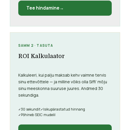
Tee hindamine
SAMM 2 · TASUTA
ROI Kalkulaator
Kalkuleeri, kui palju maksab kehv vaimne tervis
sinu ettevõttele — ja milline võiks olla Siffi’ mõju
sinu meeskonna suuruse juures. Andmed 30
sekundiga.
30 sekundit
Isikupärastatud hinnang
Põhineb SEIC mudelil