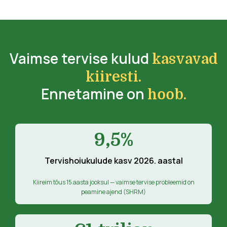
Vaimse tervise kulud
kasvavad
kiiresti.
Ennetamine on
hoob.
9,5%
Tervishoiukulude kasv 2026. aastal
Kiireim tõus 15 aasta jooksul — vaimse tervise probleemid on
peamine ajend (SHRM)