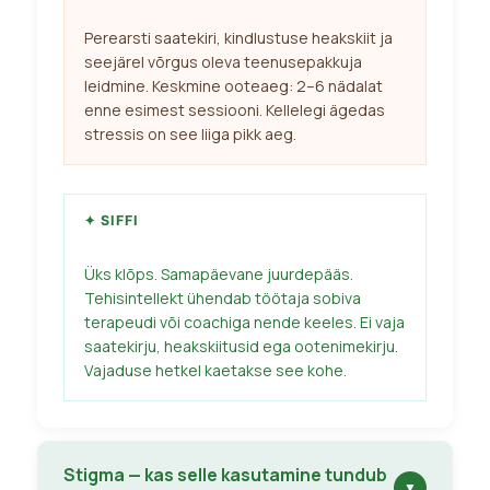
Perearsti saatekiri, kindlustuse heakskiit ja
seejärel võrgus oleva teenusepakkuja
leidmine. Keskmine ooteaeg: 2–6 nädalat
enne esimest sessiooni. Kellelegi ägedas
stressis on see liiga pikk aeg.
✦ SIFFI
Üks klõps. Samapäevane juurdepääs.
Tehisintellekt ühendab töötaja sobiva
terapeudi või coachiga nende keeles. Ei vaja
saatekirju, heakskiitusid ega ootenimekirju.
Vajaduse hetkel kaetakse see kohe.
Stigma — kas selle kasutamine tundub
▼