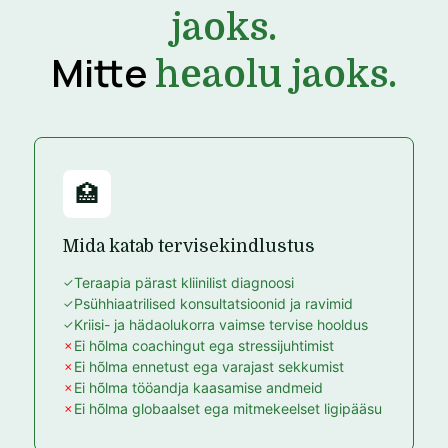
jaoks.
Mitte
heaolu jaoks.
🏥
Mida katab tervisekindlustus
Teraapia pärast kliinilist diagnoosi
Psühhiaatrilised konsultatsioonid ja ravimid
Kriisi- ja hädaolukorra vaimse tervise hooldus
Ei hõlma coachingut ega stressijuhtimist
Ei hõlma ennetust ega varajast sekkumist
Ei hõlma tööandja kaasamise andmeid
Ei hõlma globaalset ega mitmekeelset ligipääsu