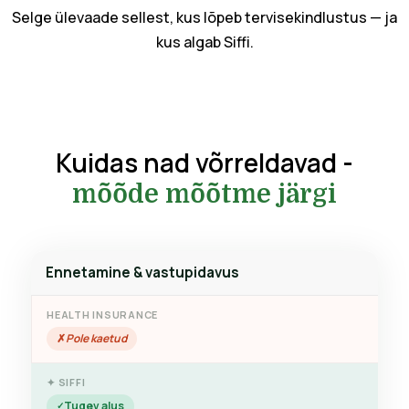
Selge ülevaade sellest, kus lõpeb tervisekindlustus — ja
kus algab Siffi.
Kuidas nad võrreldavad -
mõõde mõõtme järgi
Ennetamine & vastupidavus
Pole kaetud
Tugev alus