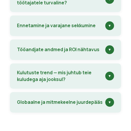
töötajatele turvaline?
Ennetamine ja varajane sekkumine
▼
Tööandjate andmed ja ROI nähtavus
▼
Kulutuste trend — mis juhtub teie
▼
kuludega aja jooksul?
Globaalne ja mitmekeelne juurdepääs
▼