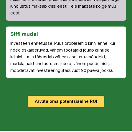
Kindlustus maksab kriisi eest. Teie maksate kõige muu
eest.
Siffi mudel
Investeeri ennetusse. Püüa probleemid kinni enne, kui
need eskaleeruvad. Vähem töötajaid jõuab kliinilise
kriisini — mis tähendab vähem kindlustusnõudeid,
madalamaid kindlustusmakseid, vähem puudumisi ja
mõõdetavat investeeringutasuvust 90 päeva jooksul.
Arvuta oma potentsiaalne ROI