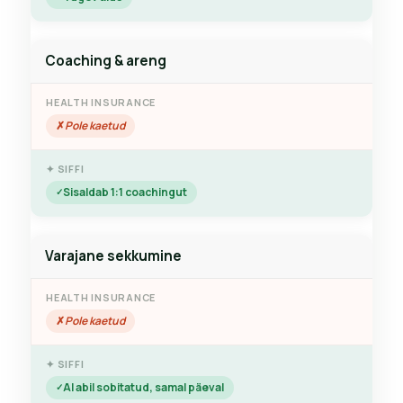
Coaching & areng
Pole kaetud
Sisaldab 1:1 coachingut
Varajane sekkumine
Pole kaetud
AI abil sobitatud, samal päeval