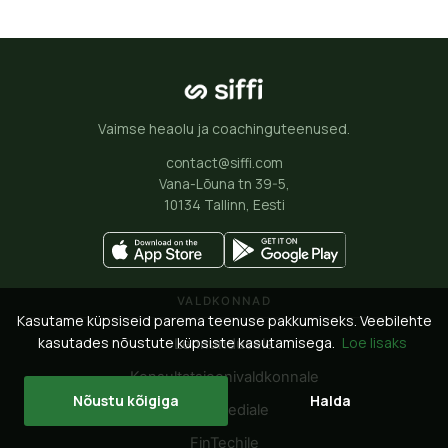
Vaimse heaolu ja coachinguteenused.
contact@siffi.com
Vana-Lõuna tn 39-5,
10134 Tallinn, Eesti
VALDKONNAD
Kasutame küpsiseid parema teenuse pakkumiseks. Veebilehte
kasutades nõustute küpsiste kasutamisega.
Loe lisaks
Lennundusele
Konsultatsioonivaldkonnale
Nõustu kõigiga
Halda
Digimeediale
FinTechile