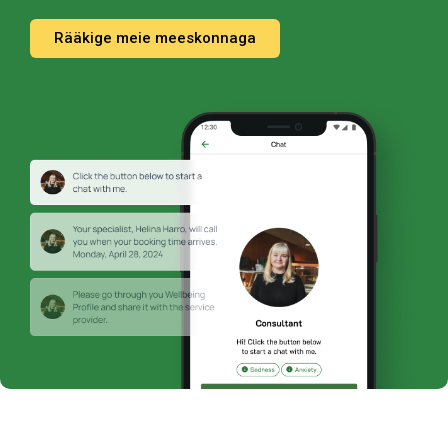
Rääkige meie meeskonnaga