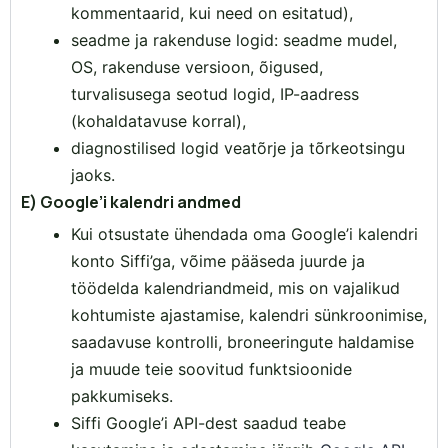
kommentaarid, kui need on esitatud),
seadme ja rakenduse logid: seadme mudel,
OS, rakenduse versioon, õigused,
turvalisusega seotud logid, IP-aadress
(kohaldatavuse korral),
diagnostilised logid veatõrje ja tõrkeotsingu
jaoks.
E)
Google’i kalendri andmed
Kui otsustate ühendada oma Google’i kalendri
konto Siffi’ga, võime pääseda juurde ja
töödelda kalendriandmeid, mis on vajalikud
kohtumiste ajastamise, kalendri sünkroonimise,
saadavuse kontrolli, broneeringute haldamise
ja muude teie soovitud funktsioonide
pakkumiseks.
Siffi Google’i API-dest saadud teabe