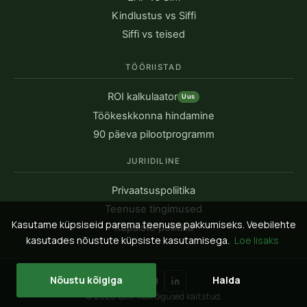
Kindlustus vs Siffi
Siffi vs teised
TÖÖRIISTAD
ROI kalkulaator
Uus
Töökeskkonna hindamine
90 päeva pilootprogramm
JURIIDILINE
Privaatsuspoliitika
Teenuse tingimused
Kasutame küpsiseid parema teenuse pakkumiseks. Veebilehte
Küpsiste poliitika
kasutades nõustute küpsiste kasutamisega.
Loe lisaks
Nõustu kõigiga
Halda
© 2026 Siffi. Kõik õigused kaitstud.