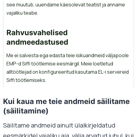
see muutub, uuendame käesolevat teatist ja anname
vajaliku teabe.
Rahvusvahelised
andmeedastused
Me ei salvesta ega edasta teie isikuandmeid väljapoole
EMP-d Siffi töötlemise eesmärgil. Meie loetletud
alltöötlejad on konfigureeritud kasutama EL-i servereid
Siffi töötlemiseks.
Kui kaua me teie andmeid säilitame
(säilitamine)
Säilitame andmeid ainult ülalkirjeldatud
eesmärkidel vajaliku aja, välja arvatud juhul, kui