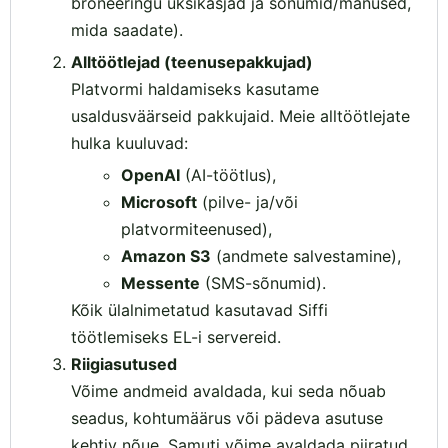
broneeringu üksikasjad ja sõnumid/manused,
mida saadate).
Alltöötlejad (teenusepakkujad)
Platvormi haldamiseks kasutame
usaldusväärseid pakkujaid. Meie alltöötlejate
hulka kuuluvad:
OpenAI
(AI-töötlus),
Microsoft
(pilve- ja/või
platvormiteenused),
Amazon S3
(andmete salvestamine),
Messente
(SMS-sõnumid).
Kõik ülalnimetatud kasutavad Siffi
töötlemiseks EL-i servereid.
Riigiasutused
Võime andmeid avaldada, kui seda nõuab
seadus, kohtumäärus või pädeva asutuse
kehtiv nõue. Samuti võime avaldada piiratud