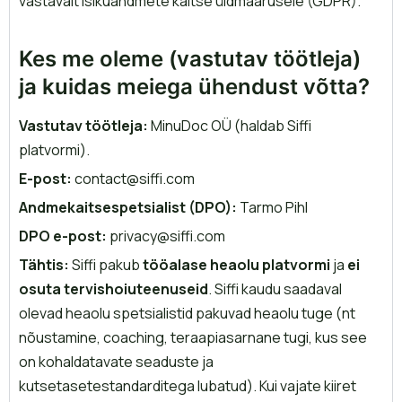
vastavalt isikuandmete kaitse üldmäärusele (GDPR).
Kes me oleme (vastutav töötleja)
ja kuidas meiega ühendust võtta?
Vastutav töötleja:
MinuDoc OÜ (haldab Siffi
platvormi).
E-post:
contact@siffi.com
Andmekaitsespetsialist (DPO):
Tarmo Pihl
DPO e-post:
privacy@siffi.com
Tähtis:
Siffi pakub
tööalase heaolu platvormi
ja
ei
osuta tervishoiuteenuseid
. Siffi kaudu saadaval
olevad heaolu spetsialistid pakuvad heaolu tuge (nt
nõustamine, coaching, teraapiasarnane tugi, kus see
on kohaldatavate seaduste ja
kutsetasetestandarditega lubatud). Kui vajate kiiret