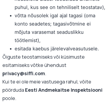
puhul, kus see on tehniliselt teostatav),
võtta nõusolek igal ajal tagasi (oma
konto seadetes; tagasivõtmine ei
mõjuta varasemat seaduslikku
töötlemist),
esitada kaebus järelevalveasutusele.
Õiguste teostamiseks või küsimuste
esitamiseks võtke ühendust
privacy@siffi.com
.
Kui te ei ole meie vastusega rahul, võite
pöörduda
Eesti Andmekaitse Inspektsiooni
poole.