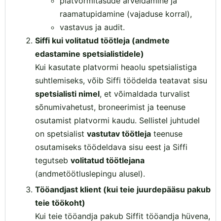
platvormitasude arveldamine ja
raamatupidamine (vajaduse korral),
vastavus ja audit.
Siffi kui volitatud töötleja (andmete
edastamine spetsialistidele)
Kui kasutate platvormi heaolu spetsialistiga
suhtlemiseks, võib Siffi töödelda teatavat sisu
spetsialisti nimel
, et võimaldada turvalist
sõnumivahetust, broneerimist ja teenuse
osutamist platvormi kaudu. Sellistel juhtudel
on spetsialist
vastutav töötleja
teenuse
osutamiseks töödeldava sisu eest ja Siffi
tegutseb
volitatud töötlejana
(andmetöötluslepingu alusel).
Tööandjast klient (kui teie juurdepääsu pakub
teie töökoht)
Kui teie tööandja pakub Siffit tööandja hüvena,