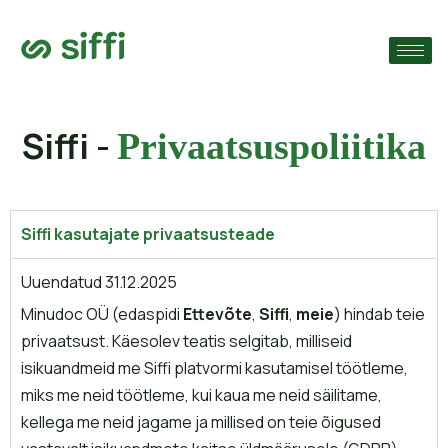
›
ude järgi
›
Siffi -
Privaatsuspoliitika
›
Siffi kasutajate privaatsusteade
Uuendatud 31.12.2025
Minudoc OÜ (edaspidi
Ettevõte
,
Siffi
,
meie
) hindab teie
privaatsust. Käesolev teatis selgitab, milliseid
isikuandmeid me Siffi platvormi kasutamisel töötleme,
miks me neid töötleme, kui kaua me neid säilitame,
kellega me neid jagame ja millised on teie õigused