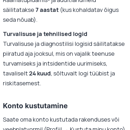
säilitatakse
7 aastat
(kus kohaldatav õigus
seda nõuab).
Turvalisuse ja tehnilised logid
Turvalisuse ja diagnostilisi logisid säilitatakse
piiratud aja jooksul, mis on vajalik teenuse
turvamiseks ja intsidentide uurimiseks,
tavaliselt
24 kuud
, sõltuvalt logi tüübist ja
riskitasemest.
Konto kustutamine
Saate oma konto kustutada rakenduses või
veebplatvormil (Profiil → Kustuta minu konto).