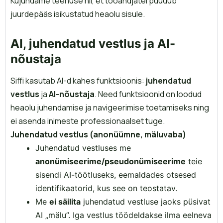
Kujundame teenuse nii, et tööandjatel puudub
juurdepääs isikustatud heaolu sisule.
AI, juhendatud vestlus ja AI-
nõustaja
Siffi kasutab AI-d kahes funktsioonis:
juhendatud
vestlus
ja
AI-nõustaja
. Need funktsioonid on loodud
heaolu juhendamise ja navigeerimise toetamiseks ning
ei asenda inimeste professionaalset tuge.
Juhendatud vestlus (anonüümne, mäluvaba)
Juhendatud vestluses me
anonümiseerime/pseudonümiseerime
teie
sisendi AI-töötluseks, eemaldades otsesed
identifikaatorid, kus see on teostatav.
Me
ei säilita
juhendatud vestluse jaoks püsivat
AI „mälu”. Iga vestlus töödeldakse ilma eelneva