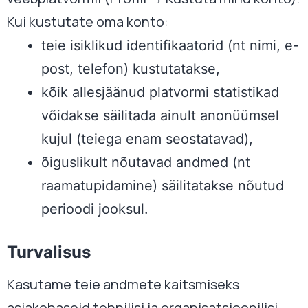
Kui kustutate oma konto:
teie isiklikud identifikaatorid (nt nimi, e-
post, telefon) kustutatakse,
kõik allesjäänud platvormi statistikad
võidakse säilitada ainult anonüümsel
kujul (teiega enam seostatavad),
õiguslikult nõutavad andmed (nt
raamatupidamine) säilitatakse nõutud
perioodi jooksul.
Turvalisus
Kasutame teie andmete kaitsmiseks
asjakohaseid tehnilisi ja organisatsioonilisi