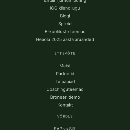
Entaini juhtumiuuring
IGG kliendilugu
Blogi
Spikrid
E-koolituste teemad
Heaolu 2025 aasta aruanded
ETTEVÕTE
Meist
Partnerid
Teraapiad
Coachinguteemad
Broneeri demo
Kontakt
VÕRDLE
EAP vs Siffi