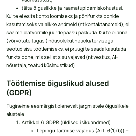
täita õiguslikke ja raamatupidamiskohustusi.
Kui te ei esita konto loomiseks ja põhifunktsioonide
kasutamiseks vajalikke andmeid (nt kontaktandmeid), ei
saa me platvormile juurdepääsu pakkuda. Kui te ei anna
(või võtate tagasi) nõusolekut heaolu/tervisega
seotud sisu töötlemiseks, ei pruugi te saada kasutada
funktsioone, mis sellist sisu vajavad (nt vestlus, AI-
nõustaja, teatud küsimustikud).
Töötlemise õiguslikud alused
(GDPR)
Tugineime eesmärgist olenevalt järgmistele õiguslikele
alustele:
Artikkel 6 GDPR (üldised isikuandmed)
Lepingu täitmise vajadus (Art. 6(1)(b)) –