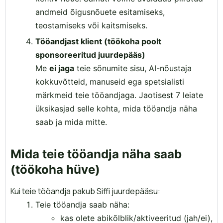
andmeid õigusnõuete esitamiseks,
teostamiseks või kaitsmiseks.
Tööandjast klient (töökoha poolt
sponsoreeritud juurdepääs)
Me
ei jaga
teie sõnumite sisu, AI-nõustaja
kokkuvõtteid, manuseid ega spetsialisti
märkmeid teie tööandjaga. Jaotisest 7 leiate
üksikasjad selle kohta, mida tööandja näha
saab ja mida mitte.
Mida teie tööandja näha saab
(töökoha hüve)
Kui teie tööandja pakub Siffi juurdepääsu:
Teie tööandja saab näha:
kas olete abikõlblik/aktiveeritud (jah/ei),