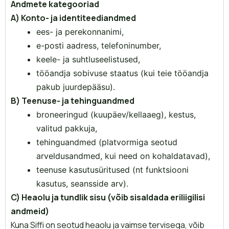
Andmete kategooriad
A) Konto- ja identiteediandmed
ees- ja perekonnanimi,
e-posti aadress, telefoninumber,
keele- ja suhtluseelistused,
tööandja sobivuse staatus (kui teie tööandja
pakub juurdepääsu).
B) Teenuse- ja tehinguandmed
broneeringud (kuupäev/kellaaeg), kestus,
valitud pakkuja,
tehinguandmed (platvormiga seotud
arveldusandmed, kui need on kohaldatavad),
teenuse kasutusüritused (nt funktsiooni
kasutus, seansside arv).
C) Heaolu ja tundlik sisu (võib sisaldada eriliigilisi
andmeid)
Kuna Siffi on seotud heaolu ja vaimse tervisega, võib