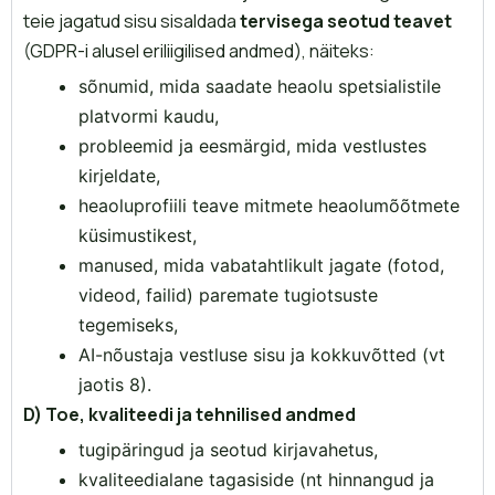
teie jagatud sisu sisaldada
tervisega seotud teavet
(GDPR-i alusel eriliigilised andmed), näiteks:
sõnumid, mida saadate heaolu spetsialistile
platvormi kaudu,
probleemid ja eesmärgid, mida vestlustes
kirjeldate,
heaoluprofiili teave mitmete heaolumõõtmete
küsimustikest,
manused, mida vabatahtlikult jagate (fotod,
videod, failid) paremate tugiotsuste
tegemiseks,
AI-nõustaja vestluse sisu ja kokkuvõtted (vt
jaotis 8).
D)
Toe, kvaliteedi ja tehnilised andmed
tugipäringud ja seotud kirjavahetus,
kvaliteedialane tagasiside (nt hinnangud ja