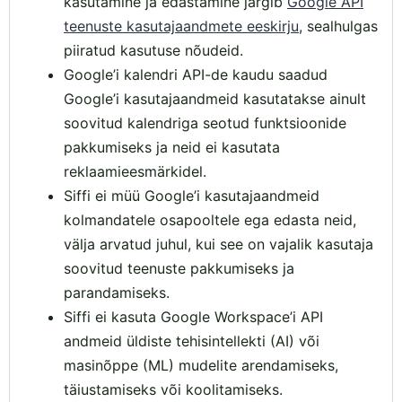
kasutamine ja edastamine järgib
Google API
teenuste kasutajaandmete eeskirju
, sealhulgas
piiratud kasutuse nõudeid.
Google’i kalendri API-de kaudu saadud
Google’i kasutajaandmeid kasutatakse ainult
soovitud kalendriga seotud funktsioonide
pakkumiseks ja neid ei kasutata
reklaamieesmärkidel.
Siffi ei müü Google’i kasutajaandmeid
kolmandatele osapooltele ega edasta neid,
välja arvatud juhul, kui see on vajalik kasutaja
soovitud teenuste pakkumiseks ja
parandamiseks.
Siffi ei kasuta Google Workspace’i API
andmeid üldiste tehisintellekti (AI) või
masinõppe (ML) mudelite arendamiseks,
täiustamiseks või koolitamiseks.