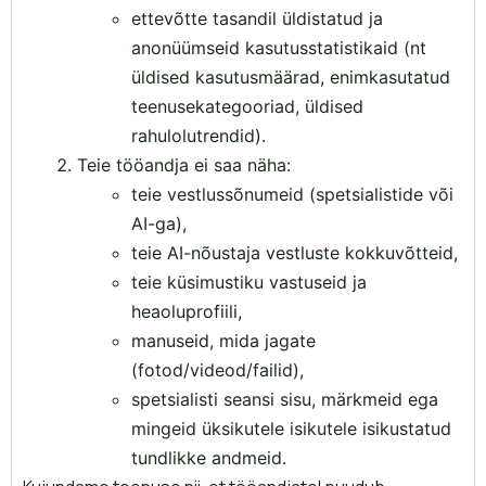
ettevõtte tasandil üldistatud ja
anonüümseid kasutusstatistikaid (nt
üldised kasutusmäärad, enimkasutatud
teenusekategooriad, üldised
rahulolutrendid).
Teie tööandja ei saa näha:
teie vestlussõnumeid (spetsialistide või
AI-ga),
teie AI-nõustaja vestluste kokkuvõtteid,
teie küsimustiku vastuseid ja
heaoluprofiili,
manuseid, mida jagate
(fotod/videod/failid),
spetsialisti seansi sisu, märkmeid ega
mingeid üksikutele isikutele isikustatud
tundlikke andmeid.