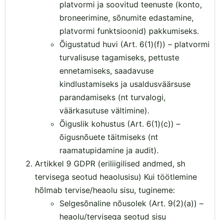
platvormi ja soovitud teenuste (konto,
broneerimine, sõnumite edastamine,
platvormi funktsioonid) pakkumiseks.
Õigustatud huvi (Art. 6(1)(f)) – platvormi
turvalisuse tagamiseks, pettuste
ennetamiseks, saadavuse
kindlustamiseks ja usaldusväärsuse
parandamiseks (nt turvalogi,
väärkasutuse vältimine).
Õiguslik kohustus (Art. 6(1)(c)) –
õigusnõuete täitmiseks (nt
raamatupidamine ja audit).
Artikkel 9 GDPR (eriliigilised andmed, sh
tervisega seotud heaolusisu) Kui töötlemine
hõlmab tervise/heaolu sisu, tugineme:
Selgesõnaline nõusolek (Art. 9(2)(a)) –
heaolu/tervisega seotud sisu