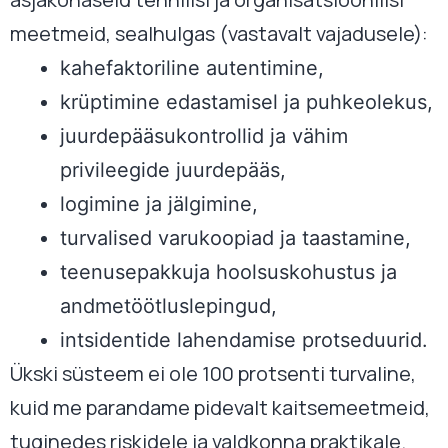
meetmeid, sealhulgas (vastavalt vajadusele):
kahefaktoriline autentimine,
krüptimine edastamisel ja puhkeolekus,
juurdepääsukontrollid ja vähim
privileegide juurdepääs,
logimine ja jälgimine,
turvalised varukoopiad ja taastamine,
teenusepakkuja hoolsuskohustus ja
andmetöötluslepingud,
intsidentide lahendamise protseduurid.
Ükski süsteem ei ole 100 protsenti turvaline,
kuid me parandame pidevalt kaitsemeetmeid,
tuginedes riskidele ja valdkonna praktikale.