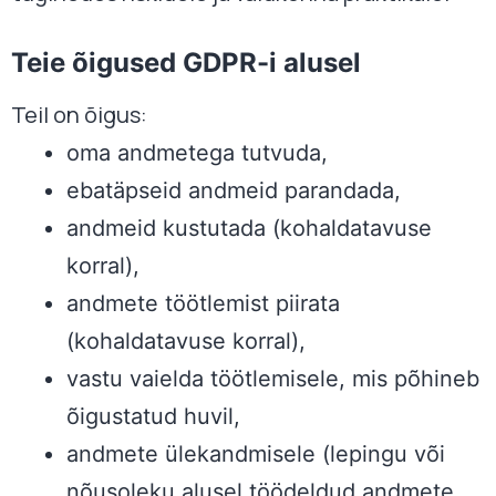
Teie õigused GDPR-i alusel
Teil on õigus:
oma andmetega tutvuda,
ebatäpseid andmeid parandada,
andmeid kustutada (kohaldatavuse
korral),
andmete töötlemist piirata
(kohaldatavuse korral),
vastu vaielda töötlemisele, mis põhineb
õigustatud huvil,
andmete ülekandmisele (lepingu või
nõusoleku alusel töödeldud andmete