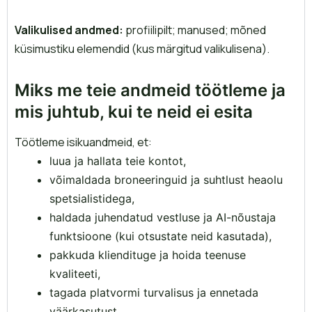
Valikulised andmed:
profiilipilt; manused; mõned
küsimustiku elemendid (kus märgitud valikulisena).
Miks me teie andmeid töötleme ja
mis juhtub, kui te neid ei esita
Töötleme isikuandmeid, et:
luua ja hallata teie kontot,
võimaldada broneeringuid ja suhtlust heaolu
spetsialistidega,
haldada juhendatud vestluse ja AI-nõustaja
funktsioone (kui otsustate neid kasutada),
pakkuda kliendituge ja hoida teenuse
kvaliteeti,
tagada platvormi turvalisus ja ennetada
väärkasutust,