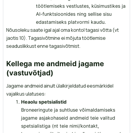
töötlemiseks vestlustes, küsimustikes ja
AI-funktsioonides ning sellise sisu
edastamiseks platvormi kaudu.
Nõusoleku saate igal ajal oma kontol tagasi võtta (vt
jaotis 10). Tagasivõtmine ei mõjuta töötlemise
seaduslikkust enne tagasivõtmist.
Kellega me andmeid jagame
(vastuvõtjad)
Jagame andmeid ainult ülalkirjeldatud eesmärkidel
vajalikus ulatuses:
Heaolu spetsialistid
Broneeringute ja suhtluse võimaldamiseks
jagame asjakohaseid andmeid teie valitud
spetsialistiga (nt teie nimi/kontakt,