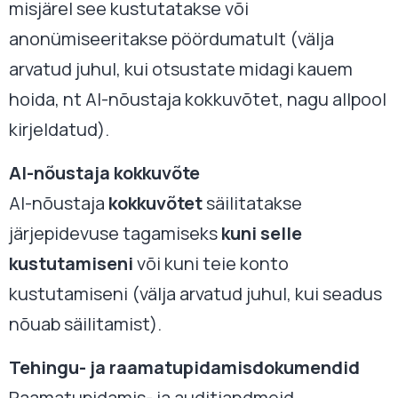
misjärel see kustutatakse või
anonümiseeritakse pöördumatult (välja
arvatud juhul, kui otsustate midagi kauem
hoida, nt AI-nõustaja kokkuvõtet, nagu allpool
kirjeldatud).
AI-nõustaja kokkuvõte
AI-nõustaja
kokkuvõtet
säilitatakse
järjepidevuse tagamiseks
kuni selle
kustutamiseni
või kuni teie konto
kustutamiseni (välja arvatud juhul, kui seadus
nõuab säilitamist).
Tehingu- ja raamatupidamisdokumendid
Raamatupidamis- ja auditiandmeid