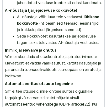
juhendatud vestluse konteksti edasi kandmata.
AI-nõustaja (järjepidevuse kokkuvõte)
AI-nõustaja võib luua teie vestlusest
lühikese
kokkuvõtte
(nt peamised teemad, eesmärgid
ja kokkulepitud järgmised sammud).
Seda kokkuvõtet kasutatakse järjepidevuse
tagamiseks tulevastes AI-nõustaja vestlustes.
Inimlik järelevalve ja ohutus
Võime rakendada ohutuskontrolle ja piiratud inimeste
ülevaatust, et vältida väärkasutust, kaitsta kasutajaid ja
parandada teenuse kvaliteeti. Juurdepääs on piiratud ja
logitakse.
Automatiseeritud otsuste tegemine
Siffi ei tee otsuseid, millel on teie suhtes õiguslikke
tagajärgi või sarnaseid olulisi mõjusid ainult
automatiseeritud vahenditega (GDPR artikkel 22). Kui