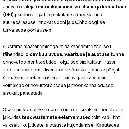
uurivad osalejad
mitmekesisuse, võrdsuse ja kaasatuse
(DEI)
psühholoogiat ja praktikat kui meeskonna
suurepärasuse, innovatsiooni ja psühholoogilise
turvalisuse põhialuseid.
Alustame määratlemisega, mida kaasamine tõeliselt
tähendab:
pidev kuuluvuse, väärtuse ja austuse tunne
erinevates identiteetides—olgu see siis kultuuri, rassi,
soo, vanuse, neurodiversiteedi või elukogemuse põhjal.
Ainuüksi mitmekesisus ei ole piisav; just kaasamine
võimaldab erinevustel õitseda ja meeskonna edusse
sisukalt panustada.
Osalejaid kutsutakse uurima oma sotsiaalseid identiteete
ja kuidas
teadvustamata eelarvamused
toimivad—tihti
vaikselt—kujutluste ja otsuste kujundamisel. Kasutades