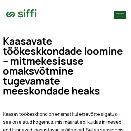
›
ude järgi
›
Kaasavate
töökeskkondade loomine
›
– mitmekesisuse
omaksvõtmine
tugevamate
meeskondade heaks
Kaasav töökeskkond on enamat kui ettevõtte algatus—
see on elatud kogemus, mis määratleb, kuidas inimesed
end tunnevad, panustavad ja õitsevad. Selles sessioonis