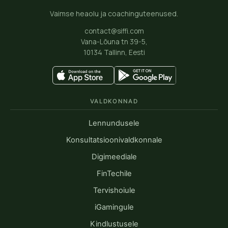
Vaimse heaolu ja coachinguteenused.
contact@siffi.com
Vana-Lõuna tn 39-5,
10134 Tallinn, Eesti
VALDKONNAD
Lennundusele
Konsultatsioonivaldkonnale
Digimeediale
FinTechile
Tervishoiule
iGamingule
Kindlustusele