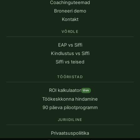
Coachinguteemad
Broneeri demo
Kontakt
VÕRDLE
EAP vs Siffi
Kindlustus vs Siffi
Siffi vs teised
TÖÖRIISTAD
ROI kalkulaator
Uus
Töökeskkonna hindamine
90 päeva pilootprogramm
JURIIDILINE
Privaatsuspoliitika