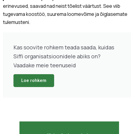
erinevused, saavad nad neist tõelist väärtust. See viib
tugevama koostöö, suurema loomevõime ja õiglasemate
tulemusteni.
Kas soovite rohkem teada saada, kuidas
Siffi organisatsioonidele abiks on?
Vaadake meie teenuseid
Loe rohkem