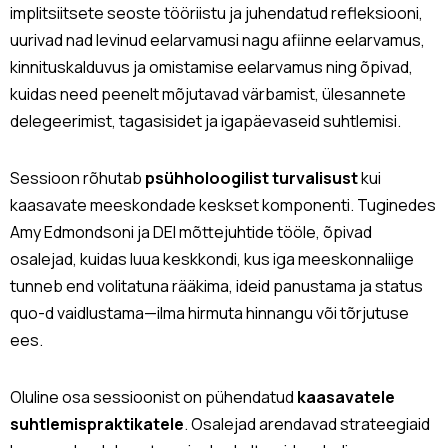
implitsiitsete seoste tööriistu ja juhendatud refleksiooni,
uurivad nad levinud eelarvamusi nagu afiinne eelarvamus,
kinnituskalduvus ja omistamise eelarvamus ning õpivad,
kuidas need peenelt mõjutavad värbamist, ülesannete
delegeerimist, tagasisidet ja igapäevaseid suhtlemisi.
Sessioon rõhutab
psühholoogilist turvalisust
kui
kaasavate meeskondade keskset komponenti. Tuginedes
Amy Edmondsoni ja DEI mõttejuhtide tööle, õpivad
osalejad, kuidas luua keskkondi, kus iga meeskonnaliige
tunneb end volitatuna rääkima, ideid panustama ja status
quo-d vaidlustama—ilma hirmuta hinnangu või tõrjutuse
ees.
Oluline osa sessioonist on pühendatud
kaasavatele
suhtlemispraktikatele
. Osalejad arendavad strateegiaid