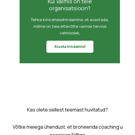
Kui valmis on teie
organisatsioon?
Tehke kiire enesehindamine, et avastada,
milline on teie ettevõtte vaimse tervise
valmisolek,
Alusta hindamist
Kas olete sellest teemast huvitatud?
Võtke meiega ühendust, et broneerida coaching’u