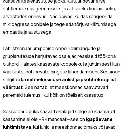
kaasava keelekasutuse jaoks, kultuuridevahelise
suhtlemise navigeerimiseks ja aktiivseks kuulamiseks,
arvestades erinevusi. Nad õpivad, kuidas reageerida
mikroagressioonidele ja tegeleda tõrjuva käitumisega
empaatia ja austusega.
Läbi stsenaariumipõhise õppe, rollimängude ja
grupiarutelude harjutavad osalejad reaalseid töökoha
olukordi—alates kaasavate koosolekute juhtimisest kuni
väärtustel põhinevate pingete lahendamiseni. Sessioon
selgitab ka
mitmekesisuse ärilist ja psühholoogilist
väärtust
. See näitab, et meeskonnad saavutavad
paremaid tulemusi, kui kõik on tõeliselt kaasatud.
Sessiooni lõpuks saavad osalejad selge arusaama, et
kaasamine ei ole HR-i mandaat—see on
igapäevane
juhtimistava
. Kui juhid ja meeskonnad omaks võtavad