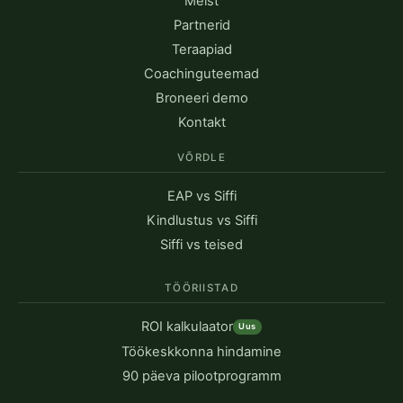
Meist
Partnerid
Teraapiad
Coachinguteemad
Broneeri demo
Kontakt
VÕRDLE
EAP vs Siffi
Kindlustus vs Siffi
Siffi vs teised
TÖÖRIISTAD
ROI kalkulaator
Uus
Töökeskkonna hindamine
90 päeva pilootprogramm