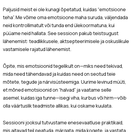
Paljusid meist ei ole kunagi õpetatud, kuidas “emotsioone
teha”. Me võime oma emotsioone maha suruda, väljendada
neid kontrollimatult või tunda end ülekoormatuna, kui
püüame neid hallata. See sessioon pakub teistsugust
lähenemist: teadlikkusele, aktsepteerimisele ja oskuslikule
vastamisele rajatud lähenemist.
Õpite, mis emotsioonid tegelikult on—miks need tekivad,
mida need tähendavad ja kuidas need on seotud teie
mõtete, tegude ja närvisüsteemiga. Uurime levinud müüti,
et mõned emotsioonid on “halvad” ja vaatame selle
asemel, kuidas iga tunne—isegi viha, kurbus või hirm—võib
olla väärtuslik teadmiste allikas, kui oskame kuulata.
Sessiooni jooksul tutvustame enesevaatluse praktikaid,
mis aitavad teil peatuda, märgata, mida kogete, ja vastata,