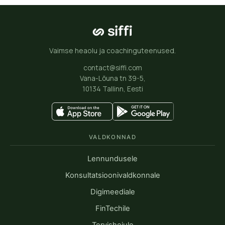
Vaimse heaolu ja coachinguteenused.
contact@siffi.com
Vana-Lõuna tn 39-5,
10134 Tallinn, Eesti
VALDKONNAD
Lennundusele
Konsultatsioonivaldkonnale
Digimeediale
FinTechile