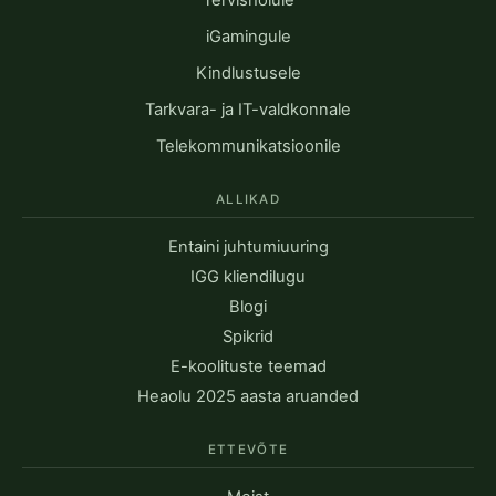
Tervishoiule
iGamingule
Kindlustusele
Tarkvara- ja IT-valdkonnale
Telekommunikatsioonile
ALLIKAD
Entaini juhtumiuuring
IGG kliendilugu
Blogi
Spikrid
E-koolituste teemad
Heaolu 2025 aasta aruanded
ETTEVÕTE