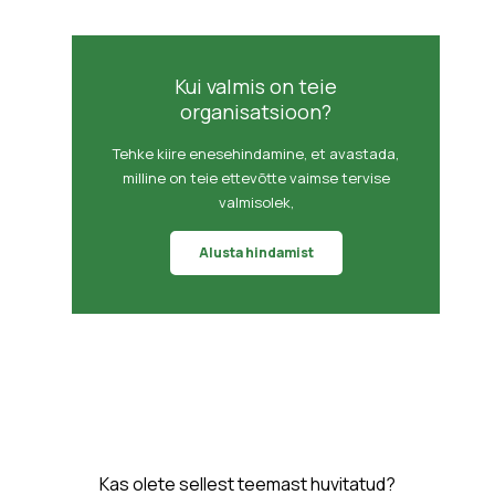
Kui valmis on teie
organisatsioon?
Tehke kiire enesehindamine, et avastada,
milline on teie ettevõtte vaimse tervise
valmisolek,
Alusta hindamist
Kas olete sellest teemast huvitatud?