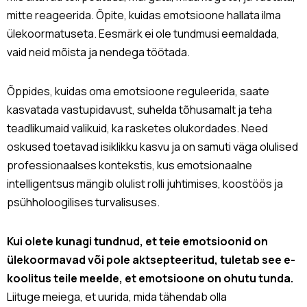
mitte reageerida. Õpite, kuidas emotsioone hallata ilma
ülekoormatuseta. Eesmärk ei ole tundmusi eemaldada,
vaid neid mõista ja nendega töötada.
Õppides, kuidas oma emotsioone reguleerida, saate
kasvatada vastupidavust, suhelda tõhusamalt ja teha
teadlikumaid valikuid, ka rasketes olukordades. Need
oskused toetavad isiklikku kasvu ja on samuti väga olulised
professionaalses kontekstis, kus emotsionaalne
intelligentsus mängib olulist rolli juhtimises, koostöös ja
psühholoogilises turvalisuses.
Kui olete kunagi tundnud, et teie emotsioonid on
ülekoormavad või pole aktsepteeritud, tuletab see e-
koolitus teile meelde, et emotsioone on ohutu tunda.
Liituge meiega, et uurida, mida tähendab olla