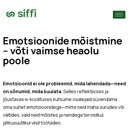
›
ude järgi
›
Emotsioonide mõistmine
– võti vaimse heaolu
›
poole
Emotsioonid ei ole probleemid, mida lahendada—need
on sõnumid, mida kuulata.
Selles reflektiivses ja
jõustavas e-koolituses kutsume osalejaid süvendama
oma suhet emotsioonidega—mitte neid maha surudes või
vältides, vaid neid mõistes ja nendega tervislikul,
jätkusuutlikul viisil töötades.