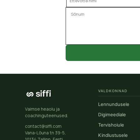
VALDKONNAD
Lennundusele
Vaimse heaolu ja
Digimeediale
coachinguteenused.
Tervishoiule
contact@siffi.com
Vana-Lõuna tn 39-5,
Kindlustusele
10134 Tallinn, Eesti