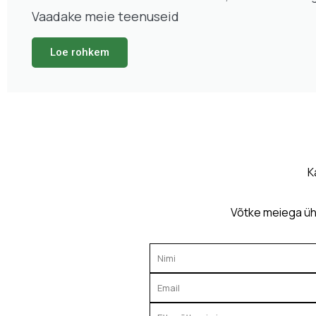
Vaadake meie teenuseid
Loe rohkem
K
Võtke meiega üh