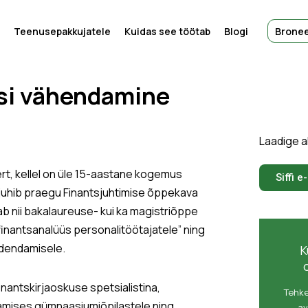
Teenusepakkujatele
Kuidas see töötab
Blogi
Bronee
ssi vähendamine
Laadige 
ert, kellel on üle 15-aastane kogemus
Siffi e
r juhib praegu Finantsjuhtimise õppekava
ab nii bakalaureuse- kui ka magistriõppe
a finantsanalüüs personalitöötajatele” ning
dendamisele.
K
antskirjaoskuse spetsialistina,
Tehke
ötamises gümnaasiumiõpilastele ning
av