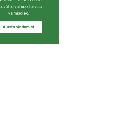
tevõtte vaimse tervise
valmisolek,
Alusta hindamist