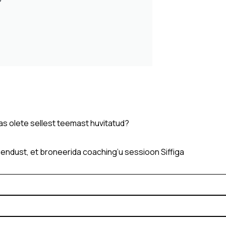
as olete sellest teemast huvitatud?
endust, et broneerida coaching’u sessioon Siffiga