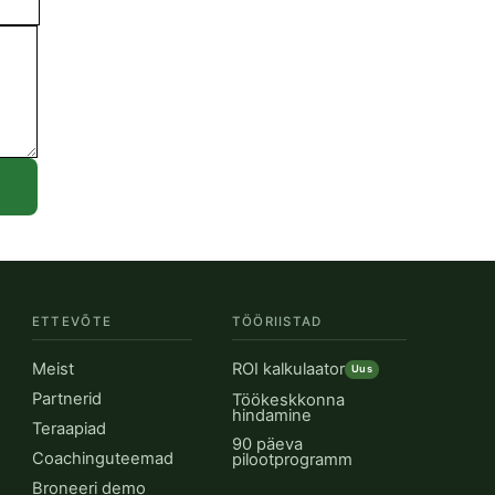
ETTEVÕTE
TÖÖRIISTAD
Meist
ROI kalkulaator
Uus
Partnerid
Töökeskkonna
hindamine
Teraapiad
90 päeva
Coachinguteemad
pilootprogramm
Broneeri demo