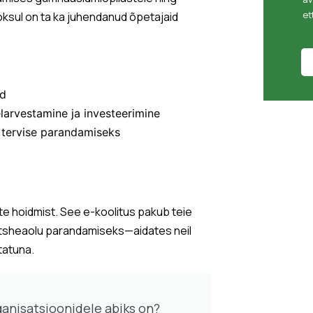
et
oksul on ta ka juhendanud õpetajaid
id
elarvestamine ja investeerimine
se tervise parandamiseks
ate hoidmist. See e-koolitus pakub teie
ntsheaolu parandamiseks—aidates neil
tatuna.
ganisatsioonidele abiks on?