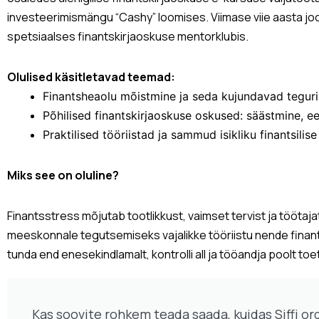
investeerimismängu “Cashy” loomises. Viimase viie aasta jo
spetsiaalses finantskirjaoskuse mentorklubis.
Olulised käsitletavad teemad:
Finantsheaolu mõistmine ja seda kujundavad tegur
Põhilised finantskirjaoskuse oskused: säästmine, e
Praktilised tööriistad ja sammud isikliku finantsili
Miks see on oluline?
Finantsstress mõjutab tootlikkust, vaimset tervist ja töötaj
meeskonnale tegutsemiseks vajalikke tööriistu nende fina
tunda end enesekindlamalt, kontrolli all ja tööandja poolt toe
Kas soovite rohkem teada saada, kuidas Siffi or