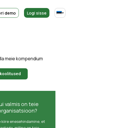
ri demo
Logi sisse
▾
alla meie kompendium
-koolitused
ui valmis on teie
organisatsioon?
 kiire enesehindamine, et
astada, milline on teie