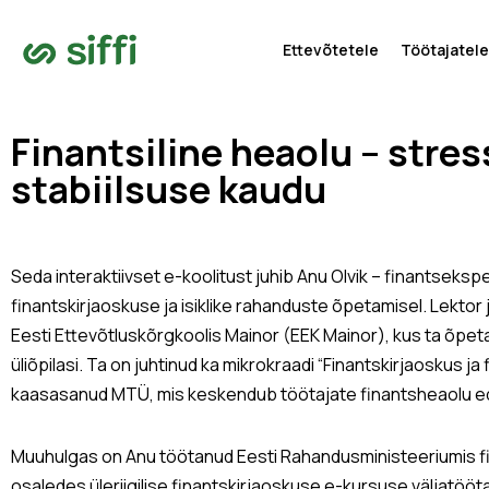
Ettevõtetele
Töötajatele
Finantsiline heaolu – stre
stabiilsuse kaudu
Seda interaktiivset e-koolitust juhib Anu Olvik – finantseksp
finantskirjaoskuse ja isiklike rahanduste õpetamisel. Lekto
Eesti Ettevõtluskõrgkoolis Mainor (EEK Mainor), kus ta õpet
üliõpilasi. Ta on juhtinud ka mikrokraadi “Finantskirjaoskus j
kaasasanud MTÜ, mis keskendub töötajate finantsheaolu e
Muuhulgas on Anu töötanud Eesti Rahandusministeeriumis fin
osaledes üleriigilise finantskirjaoskuse e-kursuse väljatö