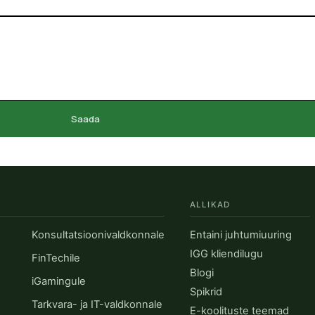
Saada
ALLIKAD
Konsultatsioonivaldkonnale
Entaini juhtumiuuring
IGG kliendilugu
FinTechile
Blogi
iGamingule
Spikrid
Tarkvara- ja IT-valdkonnale
E-koolituste teemad