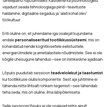
tähelepanu hajutamiseks
. Käsitleme ka psühholoogilist
vajadust seada tehnoloogiaga piirid—teavituste
haldamine, digitaalne segadus ja “alati kohal olev”
töökultuur.
Eriti oluline on, et juhendame iga osalejat kujundama
endale
personaliseeritud tootlikkussüsteemi
, mis on
kohandatud nende kognitiivsetele eelistustele,
energiarütmidele ja ametialastele nõudmistele. See ei ole
kõigile ühesugune lahendus—see on inimkeskne ajadisain.
Lõpuks puudutab sessioon
teadvelolekut ja taastumist
kui tootlikkuse olulisi komponente. Sest aja juhtimine ei
tähenda mitte lihtsalt rohkem tegemist—see tähendab
teha seda, mis on oluline, ilma läbipõlemiseta.
Selle sessiooni lõpuks ei ole osalejad mitte ainult