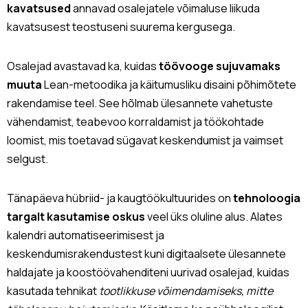
kavatsused
annavad osalejatele võimaluse liikuda
kavatsusest teostuseni suurema kergusega.
Osalejad avastavad ka, kuidas
töövooge sujuvamaks
muuta
Lean-metoodika ja käitumusliku disaini põhimõtete
rakendamise teel. See hõlmab ülesannete vahetuste
vähendamist, teabevoo korraldamist ja töökohtade
loomist, mis toetavad sügavat keskendumist ja vaimset
selgust.
Tänapäeva hübriid- ja kaugtöökultuurides on
tehnoloogia
targalt kasutamise oskus
veel üks oluline alus. Alates
kalendri automatiseerimisest ja
keskendumisrakendustest kuni digitaalsete ülesannete
haldajate ja koostöövahenditeni uurivad osalejad, kuidas
kasutada tehnikat
tootlikkuse võimendamiseks, mitte