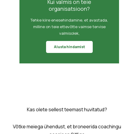
Kui valmis on teie
organisatsioon?
Tehke kiire enesehindamine, et avastada,
milline on teie ettevõtte vaimse tervise
valmisolek,
Alusta hindamist
Kas olete sellest teemast huvitatud?
Võtke meiega ühendust, et broneerida coachingu