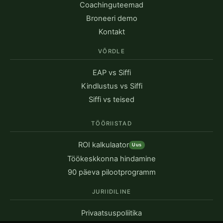
Coachinguteemad
Broneeri demo
Kontakt
VÕRDLE
EAP vs Siffi
Kindlustus vs Siffi
Siffi vs teised
TÖÖRIISTAD
ROI kalkulaator
Uus
Töökeskkonna hindamine
90 päeva pilootprogramm
JURIIDILINE
Privaatsuspoliitika