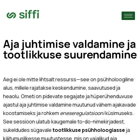
›
ude järgi
›
Aja juhtimise valdamine ja
tootlikkuse suurendamine
›
Aeg ei ole mitte lihtsalt ressurss—see on psühholoogiline
alus, millele rajatakse keskendumine, saavutused ja
heaolu. Ometi on pidevate segajate ja hüperühenduvuse
ajastul aja juhtimise valdamine muutunud vähem ajakavade
koostamiseks ja rohkem
eneseregulatsiooni
küsimuseks.
See sessioon ulatub kaugemale to-do-nimekirjadest,
sukeldudes sügavale
tootlikkuse psühholoogiasse
ja
käitumuslikesse muutustesse, mis on vajalikud aja