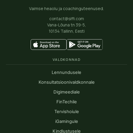
Vaimse heaolu ja coachinguteenused.
contact@siffi.com
Vana-Lõuna tn 39-5,
10134 Tallinn, Eesti
VALDKONNAD
Lennundusele
Konsultatsioonivaldkonnale
Digimeediale
FinTechile
Tervishoiule
iGamingule
Kindlustusele