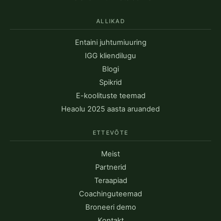
ALLIKAD
Entaini juhtumiuuring
IGG kliendilugu
Blogi
Spikrid
E-koolituste teemad
Heaolu 2025 aasta aruanded
ETTEVÕTE
Meist
Partnerid
Teraapiad
Coachinguteemad
Broneeri demo
Kontakt