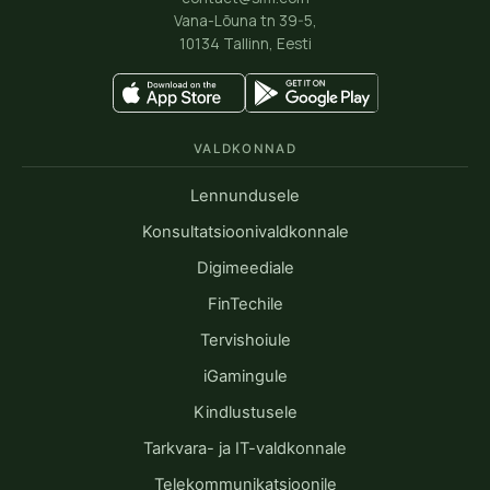
Vana-Lõuna tn 39-5,
10134 Tallinn, Eesti
VALDKONNAD
Lennundusele
Konsultatsioonivaldkonnale
Digimeediale
FinTechile
Tervishoiule
iGamingule
Kindlustusele
Tarkvara- ja IT-valdkonnale
Telekommunikatsioonile