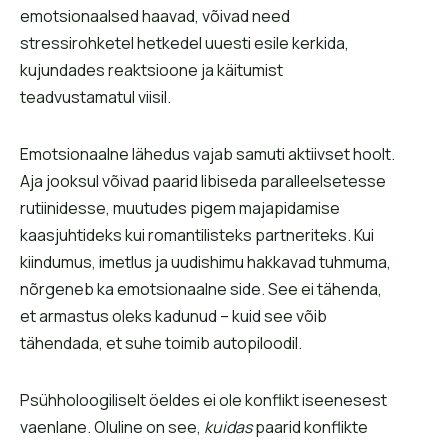
emotsionaalsed haavad, võivad need
stressirohketel hetkedel uuesti esile kerkida,
kujundades reaktsioone ja käitumist
teadvustamatul viisil.
Emotsionaalne lähedus vajab samuti aktiivset hoolt.
Aja jooksul võivad paarid libiseda paralleelsetesse
rutiinidesse, muutudes pigem majapidamise
kaasjuhtideks kui romantilisteks partneriteks. Kui
kiindumus, imetlus ja uudishimu hakkavad tuhmuma,
nõrgeneb ka emotsionaalne side. See ei tähenda,
et armastus oleks kadunud – kuid see võib
tähendada, et suhe toimib autopiloodil.
Psühholoogiliselt öeldes ei ole konflikt iseenesest
vaenlane. Oluline on see,
kuidas
paarid konflikte