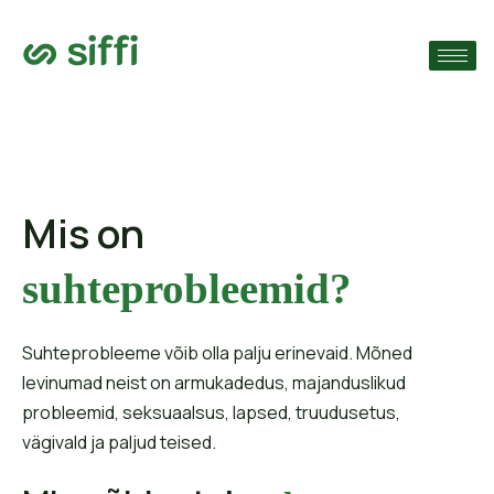
›
ude järgi
›
›
Mis on
suhteprobleemid?
Suhteprobleeme võib olla palju erinevaid. Mõned
levinumad neist on armukadedus, majanduslikud
probleemid, seksuaalsus, lapsed, truudusetus,
vägivald ja paljud teised.