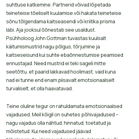
suhtluse katkemine. Partnerid võivad lõpetada
teineteise tõeliselt kuulamise või hakata teineteise
sõnu tõlgendama kaitseasendi või kriitika prisma
läbi. Aja jooksul õõnestab see usaldust.
Psühholoog John Gottman tuvastas kuulsalt
käitumismustrid nagu põlgus, tõrjumine ja
kaitseseisund kui suhte ebaõnnestumise peamised
ennustajad. Need mustrid ei teki sageli mitte
seetõttu, et paarid lakkavad hoolimast, vaid kuna
nad ei tunne end enam piisavalt emotsionaalselt
turvaliselt, et olla haavatavad.
Teine oluline tegur on rahuldamata emotsionaalsed
vajadused. Meil kõigil on suhetes põhivajadused –
nagu vajadus olla nähtud, hinnatud, toetatud ja
mõistetud. Kui need vajadused jäävad