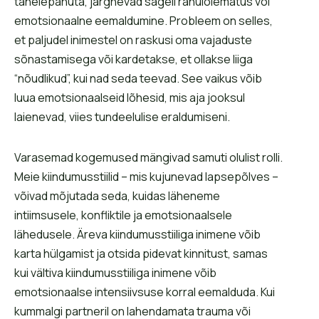
tähelepanuta, järgnevad sageli rahulolematus või
emotsionaalne eemaldumine. Probleem on selles,
et paljudel inimestel on raskusi oma vajaduste
sõnastamisega või kardetakse, et ollakse liiga
“nõudlikud”, kui nad seda teevad. See vaikus võib
luua emotsionaalseid lõhesid, mis aja jooksul
laienevad, viies tundeelulise eraldumiseni.
Varasemad kogemused mängivad samuti olulist rolli.
Meie kiindumusstiilid – mis kujunevad lapsepõlves –
võivad mõjutada seda, kuidas läheneme
intiimsusele, konfliktile ja emotsionaalsele
lähedusele. Äreva kiindumusstiiliga inimene võib
karta hülgamist ja otsida pidevat kinnitust, samas
kui vältiva kiindumusstiiliga inimene võib
emotsionaalse intensiivsuse korral eemalduda. Kui
kummalgi partneril on lahendamata trauma või