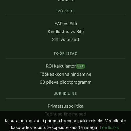
VÕRDLE
EAP vs Siffi
Kindlustus vs Siffi
Siffi vs teised
TÖÖRIISTAD
ROI kalkulaator
Uus
Töökeskkonna hindamine
90 päeva pilootprogramm
JURIIDILINE
Privaatsuspoliitika
Teenuse tingimused
Kasutame küpsiseid parema teenuse pakkumiseks. Veebilehte
Küpsiste poliitika
kasutades nõustute küpsiste kasutamisega.
Loe lisaks