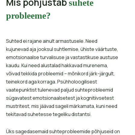
Mis põhjustab
suhete
probleeme?
Suhted ei rajane ainult armastusele. Need
kujunevad aja jooksul suhtlemise, ühiste väärtuste,
emotsionaalse turvalisuse ja vastastikuse austuse
kaudu. Kui need alustalad hakkavad murenema,
võivad tekkida probleemid – mõnikord järk-järgult,
teinekord aga korraga. Psühholoogilisest
vaatepunktist tulenevad paljud suhteprobleemid
sügavatest emotsionaalsetest ja kognitiivsetest
mustritest, mis jäävad sageli märkamata, kuni need
tekitavad suhetesse tegeliku distantsi.
Üks sagedasemaid suhteprobleemide põhjuseid on