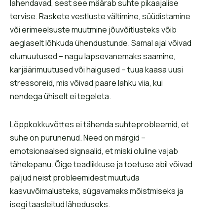
lahendavad, sest see määrab suhte pikaajalise
tervise. Raskete vestluste vältimine, süüdistamine
või erimeelsuste muutmine jõuvõitlusteks võib
aeglaselt lõhkuda ühendustunde. Samal ajal võivad
elumuutused – nagu lapsevanemaks saamine,
karjäärimuutused või haigused – tuua kaasa uusi
stressoreid, mis võivad paare lahku viia, kui
nendega ühiselt ei tegeleta.
Lõppkokkuvõttes ei tähenda suhteprobleemid, et
suhe on purunenud. Need on märgid –
emotsionaalsed signaalid, et miski oluline vajab
tähelepanu. Õige teadlikkuse ja toetuse abil võivad
paljud neist probleemidest muutuda
kasvuvõimalusteks, sügavamaks mõistmiseks ja
isegi taasleitud läheduseks.