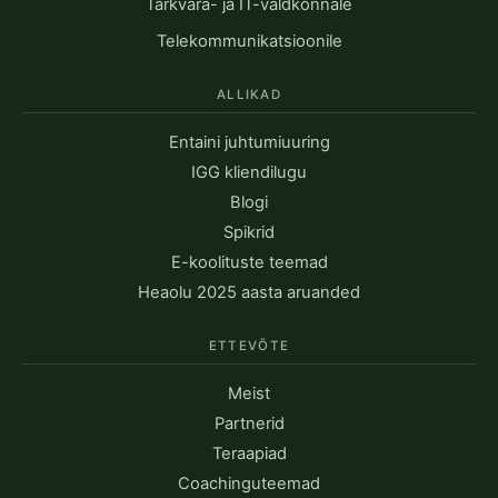
Tarkvara- ja IT-valdkonnale
Telekommunikatsioonile
ALLIKAD
Entaini juhtumiuuring
IGG kliendilugu
Blogi
Spikrid
E-koolituste teemad
Heaolu 2025 aasta aruanded
ETTEVÕTE
Meist
Partnerid
Teraapiad
Coachinguteemad