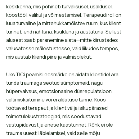
keskkonna, mis põhineb turvalisusel, usaldusel,
koostööl, valikul ja võimestamisel. Terapeudi roll on
luua turvaline ja mittehukkamõistev ruum, kus klient
tunneb end nähtuna, kuulduna ja austatuna. Sellest
alusest saab paranemine alata—mitte kiirustades
valusatesse mälestustesse, vaid liikudes tempos,
mis austab kliendi piire ja valmisolekut.
Üks TICi peamisi eesmärke on aidata klientidel ära
tunda traumaga seotud sümptomeid, nagu
hüpervalvsus, emotsionaalne düsregulatsioon,
vältimiskäitumine või eraldatuse tunne. Koos
töötavad terapeut ja klient välja isikupärased
toimetulekustrateegiad, mis soodustavad
vastupidavust ja enese kaastunnet. Rõhk ei ole
trauma uuesti läbielamisel, vaid selle mõju