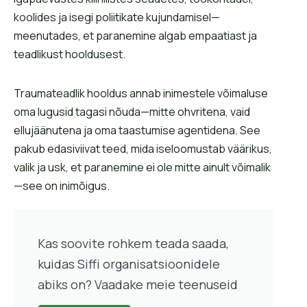
koolides ja isegi poliitikate kujundamisel—
meenutades, et paranemine algab empaatiast ja
teadlikust hooldusest.
Traumateadlik hooldus annab inimestele võimaluse
oma lugusid tagasi nõuda—mitte ohvritena, vaid
ellujäänutena ja oma taastumise agentidena. See
pakub edasiviivat teed, mida iseloomustab väärikus,
valik ja usk, et paranemine ei ole mitte ainult võimalik
—see on inimõigus.
Kas soovite rohkem teada saada,
kuidas Siffi organisatsioonidele
abiks on? Vaadake meie teenuseid