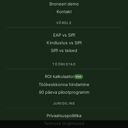
Broneeri demo
Kontakt
VÕRDLE
EAP vs Siffi
Kindlustus vs Siffi
Siffi vs teised
TÖÖRIISTAD
ROI kalkulaator
Uus
Töökeskkonna hindamine
90 päeva pilootprogramm
JURIIDILINE
Privaatsuspoliitika
Teenuse tingimused