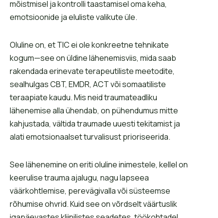
mõistmisel ja kontrolli taastamisel oma keha,
emotsioonide ja eluliste valikute üle.
Oluline on, et TIC ei ole konkreetne tehnikate
kogum—see on üldine lähenemisviis, mida saab
rakendada erinevate terapeutiliste meetodite,
sealhulgas CBT, EMDR, ACT või somaatiliste
teraapiate kaudu. Mis neid traumateadliku
lähenemise alla ühendab, on pühendumus mitte
kahjustada, vältida traumade uuesti tekitamist ja
alati emotsionaalset turvalisust prioriseerida.
See lähenemine on eriti oluline inimestele, kellel on
keerulise trauma ajalugu, nagu lapseea
väärkohtlemise, perevägivalla või süsteemse
rõhumise ohvrid. Kuid see on võrdselt väärtuslik
igapäevastes kliinilistes seadetes, töökohtadel,