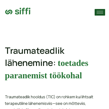
›
ude järgi
›
›
Traumateadlik
lähenemine:
toetades
paranemist töökohal
Traumateadlik hooldus (TIC) on rohkem kui lihtsalt
terapeutiline lähenemisviis—see on mõtteviis,