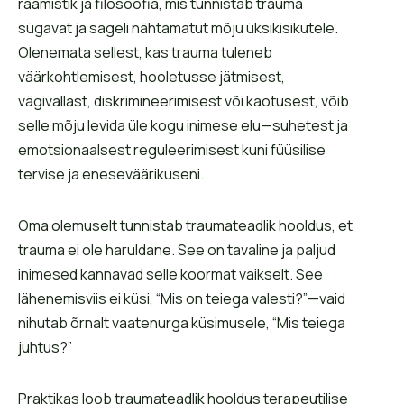
raamistik ja filosoofia, mis tunnistab trauma
sügavat ja sageli nähtamatut mõju üksikisikutele.
Olenemata sellest, kas trauma tuleneb
väärkohtlemisest, hooletusse jätmisest,
vägivallast, diskrimineerimisest või kaotusest, võib
selle mõju levida üle kogu inimese elu—suhetest ja
emotsionaalsest reguleerimisest kuni füüsilise
tervise ja eneseväärikuseni.
Oma olemuselt tunnistab traumateadlik hooldus, et
trauma ei ole haruldane. See on tavaline ja paljud
inimesed kannavad selle koormat vaikselt. See
lähenemisviis ei küsi, “Mis on teiega valesti?”—vaid
nihutab õrnalt vaatenurga küsimusele, “Mis teiega
juhtus?”
Praktikas loob traumateadlik hooldus terapeutilise