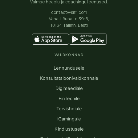
Vaimse heaolu ja coachinguteenused.
contact@siffi.com
Vana-Lõuna tn 39-5,
10134 Tallinn, Eesti
VALDKONNAD
Lennundusele
Konsultatsioonivaldkonnale
Digimeediale
FinTechile
Tervishoiule
iGamingule
Kindlustusele