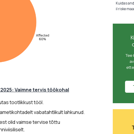
Kuidas and
il riske m
K
Tee 
av
ett
 2025: Vaimne tervis töökohal
tas tootlikkust tööl.
 ametikohtadelt vabatahtlikult lahkunud.
st olid vaimse tervise tõttu
iviisiliselt.