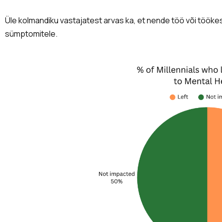
Üle kolmandiku vastajatest arvas ka, et nende töö või töök
sümptomitele.