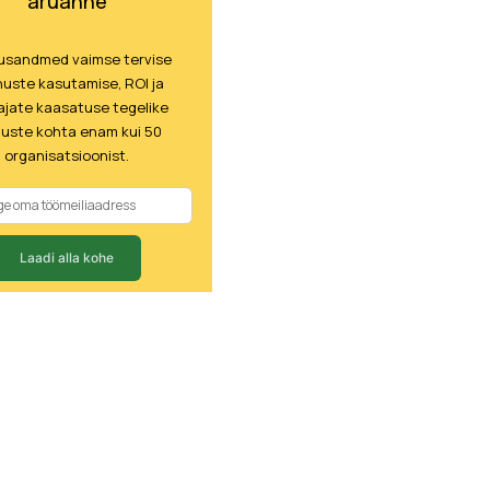
aruanne
lusandmed vaimse tervise
uste kasutamise, ROI ja
ajate kaasatuse tegelike
juste kohta enam kui 50
organisatsioonist.
Laadi alla kohe