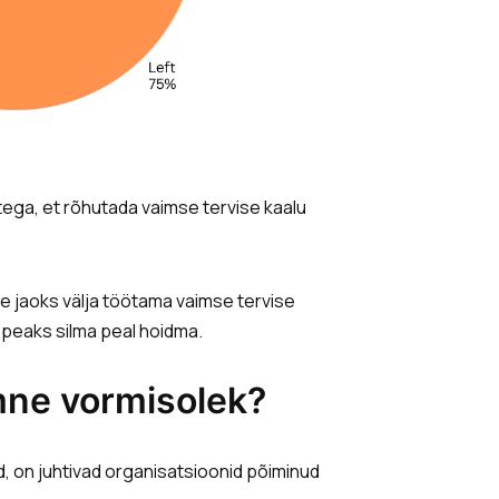
etega, et rõhutada vaimse tervise kaalu
e jaoks välja töötama vaimse tervise
ht peaks silma peal hoidma.
mne vormisolek?
d, on juhtivad organisatsioonid põiminud