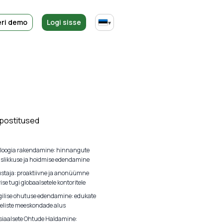
ri demo
Logi sisse
▾
 postitused
loogia rakendamine: hinnangute
uslikkuse ja hoidmise edendamine
ustaja: proaktiivne ja anonüümne
ise tugi globaalsetele kontoritele
ilise ohutuse edendamine: edukate
liste meeskondade alus
iaalsete Ohtude Haldamine: