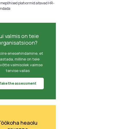
mepõhised platvormid aitavad HR-
aandada
ui valmis on teie
organisatsioon?
kiire enesehindamine, et
astada, milline on teie
evõtte valmisolek vaimse
tervise vallas
Take the assessment
Töökoha heaolu