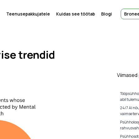
Teenusepakkujatele
Kuidas see töötab
Blogi
Bronee
ise trendid
Viimased
Tööpsühho
abil tulem
24/7 AI nõ
vaimse terv
Psühholoog
rahvusvahe
Psühhosots