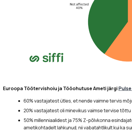
Euroopa Töötervishoiu ja Tööohutuse Ameti järgi
Pulse
60% vastajatest ütles, et nende vaimne tervis mõju
20% vastajatest oli minevikus vaimse tervise tõttu
50% millenniaalidest ja 75% Z-põlvkonna esindajate
ametikohtadelt lahkunud, nii vabatahtlikult kui ka sunn