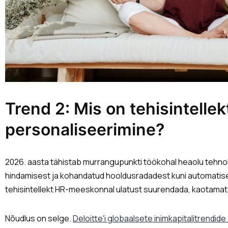
Trend 2: Mis on tehisintellekt
personaliseerimine?
2026. aasta tähistab murrangupunkti töökohal heaolu tehno
hindamisest ja kohandatud hooldusradadest kuni automatis
tehisintellekt HR-meeskonnal ulatust suurendada, kaotamata
Nõudlus on selge.
Deloitte'i globaalsete inimkapitalitrendid