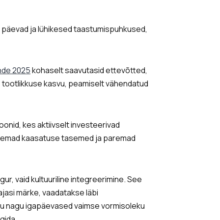
d päevad ja lühikesed taastumispuhkused,
ande 2025
kohaselt saavutasid ettevõtted,
 tootlikkuse kasvu, peamiselt vähendatud
onid, kes aktiivselt investeerivad
õrgemad kaasatuse tasemed ja paremad
r, vaid kultuuriline integreerimine. See
jasi märke, vaadatakse läbi
istu nagu igapäevased vaimse vormisoleku
lgida.