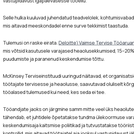
vastupidavust igapäevasesse tööellu.
Selle hulka kuuluvad juhendatud teadvelolek, kohtumisvaba
mis aitavad meeskondadel enne surve tekkimist taastuda.
Tulemusi on raske eirata.
Deloitte'i Vaimse Tervise Tööaru
mis võtsid kasutusele varajased heaolusekkumised, 15–20%
puudumiste ja paranenud keskendumise tõttu.
McKinsey Terviseinstituudi uuringud näitavad, et organisatsio
töötajate tervisesse ja heaolusse, saavutavad oluliselt k
tööalased tulemused kui need, kes seda ei tee.
Tööandjate jaoks on järgmine samm mitte veel üks heaolutegu
tähendab, et juhtidele õpetatakse tundma ülekoormuse vara
keskendumisaja kaitsmise poliitikad ja tutvustatakse tööri
kontrollid, mis aitavad töötajatel aja jooksul vastupidavust jä