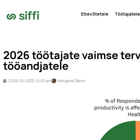
Ettevõtetele
Töötajatele
2026 töötajate vaimse terv
tööandjatele
2026-02-02
10:00 am
Morgane Oléron