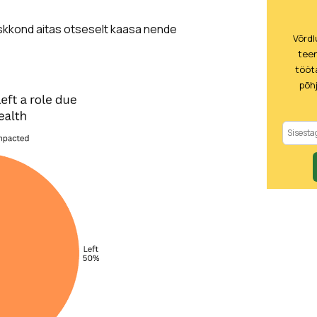
eskkond aitas otseselt kaasa nende
Võrd
teen
tööt
põh