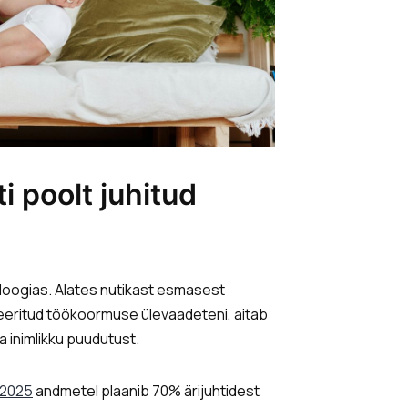
i poolt juhitud
loogias. Alates nutikast esmasest
eeritud töökoormuse ülevaadeteni, aitab
 inimlikku puudutust.
e 2025
andmetel plaanib 70% ärijuhtidest