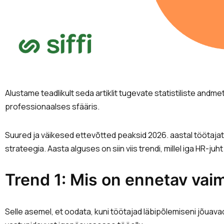
Alustame teadlikult seda artiklit tugevate statistiliste andm
professionaalses sfääris.
Suured ja väikesed ettevõtted peaksid 2026. aastal töötajat
strateegia. Aasta alguses on siin viis trendi, millel iga HR-ju
Trend 1: Mis on ennetav vai
Selle asemel, et oodata, kuni töötajad läbipõlemiseni jõuava