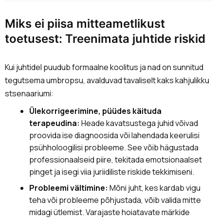
Miks ei piisa mitteametlikust
toetusest: Treenimata juhtide riskid
Kui juhtidel puudub formaalne koolitus ja nad on sunnitud
tegutsema umbropsu, avalduvad tavaliselt kaks kahjulikku
stsenaariumi:
Ülekorrigeerimine, püüdes käituda
terapeudina:
Heade kavatsustega juhid võivad
proovida ise diagnoosida või lahendada keerulisi
psühholoogilisi probleeme. See võib hägustada
professionaalseid piire, tekitada emotsionaalset
pinget ja isegi viia juriidiliste riskide tekkimiseni.
Probleemi vältimine:
Mõni juht, kes kardab vigu
teha või probleeme põhjustada, võib valida mitte
midagi ütlemist. Varajaste hoiatavate märkide