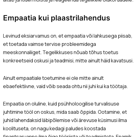
Empaatia kui plaastrilahendus
Levinud eksiarvamus on, et empaatia või lahkusega piisab,
et toetada vaimse tervise probleemidega
meeskonnaliiget. Tegelikkuses nõuab tõhus toetus
konkreetseid oskusi ja teadmisi, mitte ainult häid kavatsusi.
Ainult empaatiale toetumine ei ole mitte ainult
ebaefektiivne, vaid võib seada ohtu nii juhi kui ka töötaja.
Empaatia on oluline, kuid psühholoogilise turvalisuse
juhtimine tööl on oskus, mida saab õppida. Ootamine, et
juhid lahendaksid läbipõlemise või ärevuse küsimusi ilma
koolituseta, on nagu kedagi paludes koostada
finantsaruanne ilma õige tööriista või teadmisteta. Enamik