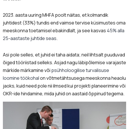
2023. aasta uuring MHFA poolt näitas, et kolmandik
juhtidest (33%) tundis end vaimse tervise küsimustes oma
meeskonna toetamisel ebakindlalt, ja see kasvas
45% alla
25-aastaste juhtide seas
.
Asi pole selles, et juhid ei taha aidata; neil lihtsalt puuduvad
õiged tööriistad selleks. Asjad nagu läbipõlemise varajaste
märkide märkamine või
psühholoogilise turvalisuse
loomine töökohal
on võtmetähtsusega meeskonna heaolu
jaoks, kuid need pole nii ilmsed kui projekti planeerimine või
OKR-ide hindamine, mida juhid on aastaid õppinud tegema.