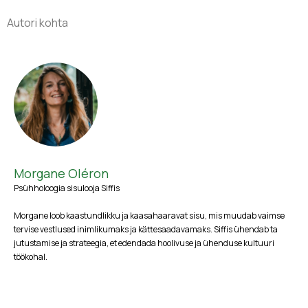
Autori kohta
Morgane Oléron
Psühholoogia sisulooja Siffis
Morgane loob kaastundlikku ja kaasahaaravat sisu, mis muudab vaimse
tervise vestlused inimlikumaks ja kättesaadavamaks. Siffis ühendab ta
jutustamise ja strateegia, et edendada hoolivuse ja ühenduse kultuuri
töökohal.