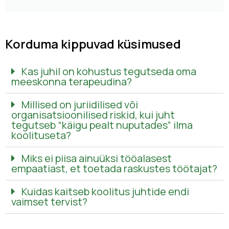
Korduma kippuvad küsimused
Kas juhil on kohustus tegutseda oma
meeskonna terapeudina?
Millised on juriidilised või
organisatsioonilised riskid, kui juht
tegutseb “käigu pealt nuputades” ilma
koolituseta?
Miks ei piisa ainuüksi tööalasest
empaatiast, et toetada raskustes töötajat?
Kuidas kaitseb koolitus juhtide endi
vaimset tervist?