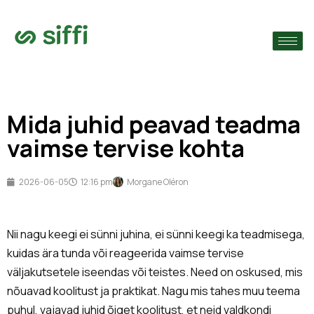
›
ude järgi
›
Mida juhid peavad teadma
›
vaimse tervise kohta
2026-06-05
12:16 pm
Morgane Oléron
Nii nagu keegi ei sünni juhina, ei sünni keegi ka teadmisega,
kuidas ära tunda või reageerida vaimse tervise
väljakutsetele iseendas või teistes. Need on oskused, mis
nõuavad koolitust ja praktikat. Nagu mis tahes muu teema
puhul, vajavad juhid õiget koolitust, et neid valdkondi