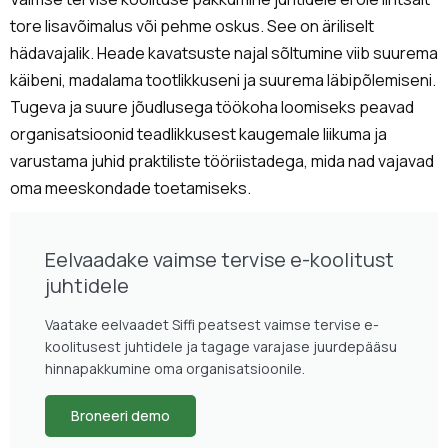
tore lisavõimalus või pehme oskus. See on äriliselt
hädavajalik. Heade kavatsuste najal sõltumine viib suurema
käibeni, madalama tootlikkuseni ja suurema läbipõlemiseni.
Tugeva ja suure jõudlusega töökoha loomiseks peavad
organisatsioonid teadlikkusest kaugemale liikuma ja
varustama juhid praktiliste tööriistadega, mida nad vajavad
oma meeskondade toetamiseks.
Eelvaadake vaimse tervise e-koolitust
juhtidele
Vaatake eelvaadet Siffi peatsest vaimse tervise e-
koolitusest juhtidele ja tagage varajase juurdepääsu
hinnapakkumine oma organisatsioonile.
Broneeri demo