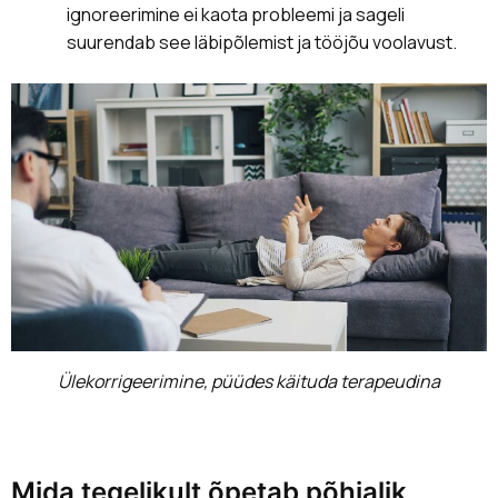
ignoreerimine ei kaota probleemi ja sageli
suurendab see läbipõlemist ja tööjõu voolavust.
Ülekorrigeerimine, püüdes käituda terapeudina
Mida tegelikult õpetab põhjalik