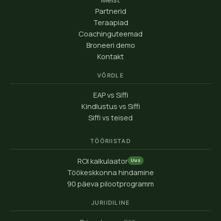
Partnerid
Teraapiad
Coachinguteemad
Broneeri demo
Kontakt
VÕRDLE
EAP vs Siffi
Kindlustus vs Siffi
Siffi vs teised
TÖÖRIISTAD
ROI kalkulaator
Uus
Töökeskkonna hindamine
90 päeva pilootprogramm
JURIIDILINE