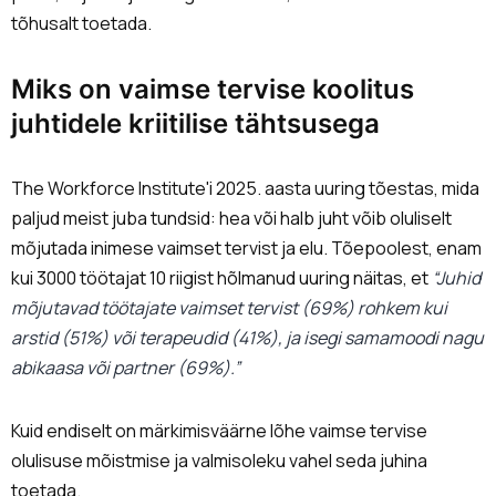
tõhusalt toetada.
Miks on vaimse tervise koolitus
juhtidele kriitilise tähtsusega
The Workforce Institute'i 2025. aasta uuring tõestas, mida
paljud meist juba tundsid: hea või halb juht võib oluliselt
mõjutada inimese vaimset tervist ja elu. Tõepoolest, enam
kui 3000 töötajat 10 riigist hõlmanud uuring näitas, et
“Juhid
mõjutavad töötajate vaimset tervist (69%) rohkem kui
arstid (51%) või terapeudid (41%), ja isegi samamoodi nagu
abikaasa või partner (69%).”
Kuid endiselt on märkimisväärne lõhe vaimse tervise
olulisuse mõistmise ja valmisoleku vahel seda juhina
toetada.