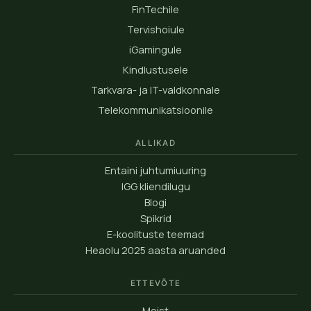
FinTechile
Tervishoiule
iGamingule
Kindlustusele
Tarkvara- ja IT-valdkonnale
Telekommunikatsioonile
ALLIKAD
Entaini juhtumiuuring
IGG kliendilugu
Blogi
Spikrid
E-koolituste teemad
Heaolu 2025 aasta aruanded
ETTEVÕTE
Meist