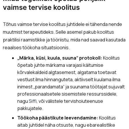
vaimse tervise koolitus
Tõhus vaimse tervise koolitus juhtidele ei tähenda nende
muutmist terapeutideks. Selle asemel pakub koolitus
praktilisi raamistikke ja tööriistu, mida nad saavad kasutada
reaalses töökoha situatsioonis.
„Märka, küsi, kuula, suuna“ protokoll:
Koolitus
õpetab juhte märkama varajasi käitumise
kõrvalekaldeid algtasemest, algatama toetavat
vestlust ilma hinnanguteta, aktiivselt kuulama ilma
inimest „parandamata“ ja suunama töötajat sujuvalt
professionaalsetele sisemistele ressurssidele,
nagu
Siffi
, või välistele tervishoiuteenuse
pakkujatele.
Töökoha päästikute leevendamine:
Koolitus
aitab juhtidel näha otsuste, nagu ebarealistlike