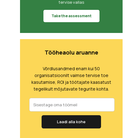
tervise vallas
Take the assessment
Tööheaolu aruanne
Võrdlusandmed enam kui 50
organisatsioonilt vaimse tervise toe
kasutamise, ROI ja töötajate kaasatust
tegelikult mõjutavate tegurite kohta.
Laadi alla kohe