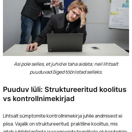
Asi pole selles, et juhid ei taha aidata; neil lihtsalt
puuduvad õiged tööriistad selleks.
Puuduv lüli: Struktureeritud koolitus
vs kontrollnimekirjad
Lihtsalt sümptomite kontrollnimekirja juhile andmisest ei
piisa. Vajalik on struktureeritud, praktiline koolitus, mis
aitab juhtidel mõista ja reageerida tegelikele olukordadele.