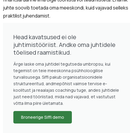
juhte soovib toetada oma meeskondi, kuid vajavad selleks
praktilist juhendamist.
Head kavatsused ei ole
juhtimistööriist. Andke oma juhtidele
tõelised raamistikud.
Ärge laske oma juhtidel tegutseda umbropsu, kui
tegemist on teie meeskonna psühholoogilise
turvalisusega. Siffi pakub organisatsioonidele
struktureeritud, andmepõhist vaimse tervise e-
koolitust ja reaalajas coachingu tuge, andes juhtidele
just need tööriistad, mida nad vajavad, et vastutust
võtta ilma piire ületamata.
Broneerige Siffi demo