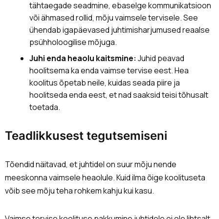
tähtaegade seadmine, ebaselge kommunikatsioon
või ähmased rollid, mõju vaimsele tervisele. See
ühendab igapäevased juhtimisharjumused reaalse
psühholoogilise mõjuga.
Juhi enda heaolu kaitsmine:
Juhid peavad
hoolitsema ka enda vaimse tervise eest. Hea
koolitus õpetab neile, kuidas seada piire ja
hoolitseda enda eest, et nad saaksid teisi tõhusalt
toetada.
Teadlikkusest tegutsemiseni
Tõendid näitavad, et juhtidel on suur mõju nende
meeskonna vaimsele heaolule. Kuid ilma õige koolituseta
võib see mõju teha rohkem kahju kui kasu.
Vaimse tervise koolituse pakkumine juhtidele ei ole lihtsalt