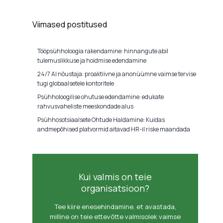
Viimased postitused
Tööpsühholoogia rakendamine: hinnangute abil
tulemuslikkuse ja hoidmise edendamine
24/7 AI nõustaja: proaktiivne ja anonüümne vaimse tervise
tugi globaalsetele kontoritele
Psühholoogilise ohutuse edendamine: edukate
rahvusvaheliste meeskondade alus
Psühhosotsiaalsete Ohtude Haldamine: Kuidas
andmepõhised platvormid aitavad HR-il riske maandada
Kui valmis on teie
organisatsioon?
Tee kiire enesehindamine, et avastada,
milline on teie ettevõtte valmisolek vaimse