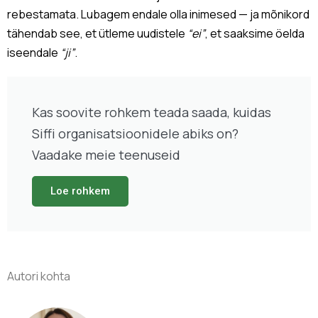
rebestamata. Lubagem endale olla inimesed — ja mõnikord
tähendab see, et ütleme uudistele
“ei”
, et saaksime öelda
iseendale
“ji”
.
Kas soovite rohkem teada saada, kuidas
Siffi organisatsioonidele abiks on?
Vaadake meie teenuseid
Loe rohkem
Autori kohta