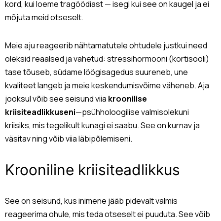
kord, kui loeme tragöödiast — isegi kui see on kaugel ja ei
mõjuta meid otseselt.
Meie aju reageerib nähtamatutele ohtudele justkui need
oleksid reaalsed ja vahetud: stressihormooni (kortisooli)
tase tõuseb, südame löögisagedus suureneb, une
kvaliteet langeb ja meie keskendumisvõime väheneb. Aja
jooksul võib see seisund viia
kroonilise
kriisiteadlikkuseni
—psühholoogilise valmisolekuni
kriisiks, mis tegelikult kunagi ei saabu. See on kurnav ja
väsitav ning võib viia läbipõlemiseni.
Krooniline kriisiteadlikkus
See on seisund, kus inimene jääb pidevalt valmis
reageerima ohule, mis teda otseselt ei puuduta. See võib