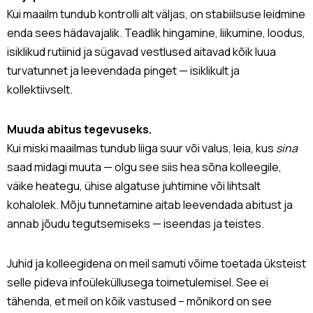
Kui maailm tundub kontrolli alt väljas, on stabiilsuse leidmine
enda sees hädavajalik. Teadlik hingamine, liikumine, loodus,
isiklikud rutiinid ja sügavad vestlused aitavad kõik luua
turvatunnet ja leevendada pinget — isiklikult ja
kollektiivselt.
Muuda abitus tegevuseks.
Kui miski maailmas tundub liiga suur või valus, leia, kus
sina
saad midagi muuta — olgu see siis hea sõna kolleegile,
väike heategu, ühise algatuse juhtimine või lihtsalt
kohalolek. Mõju tunnetamine aitab leevendada abitust ja
annab jõudu tegutsemiseks — iseendas ja teistes.
Juhid ja kolleegidena on meil samuti võime toetada üksteist
selle pideva infoüleküllusega toimetulemisel. See ei
tähenda, et meil on kõik vastused – mõnikord on see