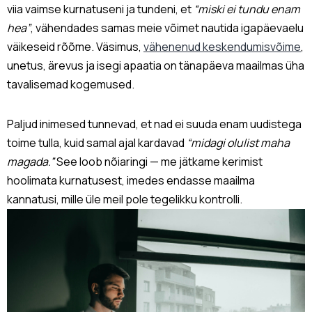
viia vaimse kurnatuseni ja tundeni, et
“miski ei tundu enam
hea”
, vähendades samas meie võimet nautida igapäevaelu
väikeseid rõõme. Väsimus,
vähenenud keskendumisvõime
,
unetus, ärevus ja isegi apaatia on tänapäeva maailmas üha
tavalisemad kogemused.
Paljud inimesed tunnevad, et nad ei suuda enam uudistega
toime tulla, kuid samal ajal kardavad
“midagi olulist maha
magada.”
See loob nõiaringi — me jätkame kerimist
hoolimata kurnatusest, imedes endasse maailma
kannatusi, mille üle meil pole tegelikku kontrolli.