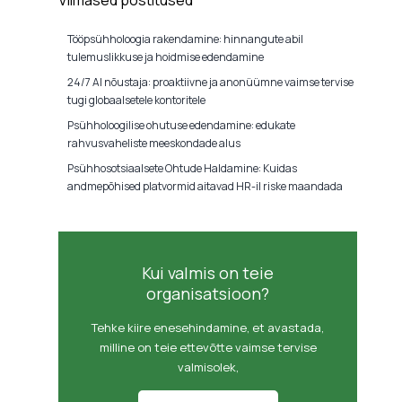
Tööpsühholoogia rakendamine: hinnangute abil
tulemuslikkuse ja hoidmise edendamine
24/7 AI nõustaja: proaktiivne ja anonüümne vaimse tervise
tugi globaalsetele kontoritele
Psühholoogilise ohutuse edendamine: edukate
rahvusvaheliste meeskondade alus
Psühhosotsiaalsete Ohtude Haldamine: Kuidas
andmepõhised platvormid aitavad HR-il riske maandada
Kui valmis on teie
organisatsioon?
Tehke kiire enesehindamine, et avastada,
milline on teie ettevõtte vaimse tervise
valmisolek,