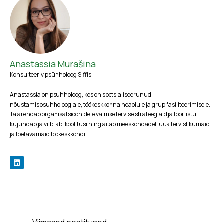
Anastassia Murašina
Konsulteeriv psühholoog Siffis
Anastassia on psühholoog, kes on spetsialiseerunud
nõustamispsühholoogiale, töökeskkonna heaolule ja grupifasiliteerimisele.
Ta arendab organisatsioonidele vaimse tervise strateegiaid ja tööriistu,
kujundab ja viib läbi koolitusi ning aitab meeskondadel luua tervislikumaid
ja toetavamaid töökeskkondi.
Viimased postitused