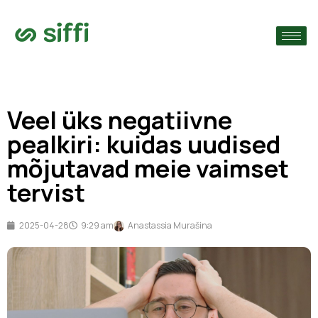
›
ude järgi
›
Veel üks negatiivne
›
pealkiri: kuidas uudised
mõjutavad meie vaimset
tervist
2025-04-28
9:29 am
Anastassia Murašina