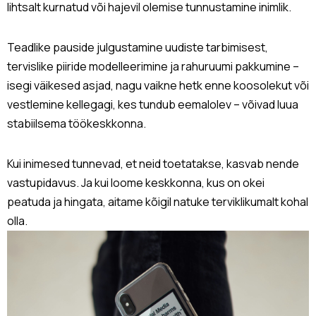
lihtsalt kurnatud või hajevil olemise tunnustamine inimlik.
Teadlike pauside julgustamine uudiste tarbimisest,
tervislike piiride modelleerimine ja rahuruumi pakkumine –
isegi väikesed asjad, nagu vaikne hetk enne koosolekut või
vestlemine kellegagi, kes tundub eemalolev – võivad luua
stabiilsema töökeskkonna.
Kui inimesed tunnevad, et neid toetatakse, kasvab nende
vastupidavus. Ja kui loome keskkonna, kus on okei
peatuda ja hingata, aitame kõigil natuke terviklikumalt kohal
olla.