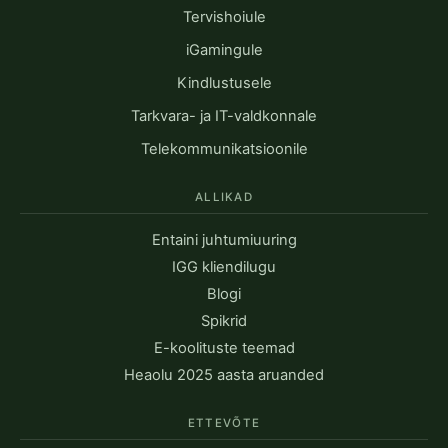
Tervishoiule
iGamingule
Kindlustusele
Tarkvara- ja IT-valdkonnale
Telekommunikatsioonile
ALLIKAD
Entaini juhtumiuuring
IGG kliendilugu
Blogi
Spikrid
E-koolituste teemad
Heaolu 2025 aasta aruanded
ETTEVÕTE