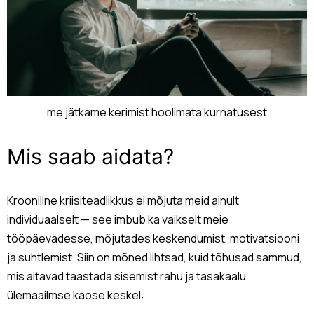
me jätkame kerimist hoolimata kurnatusest
Mis saab aidata?
Krooniline kriisiteadlikkus ei mõjuta meid ainult
individuaalselt — see imbub ka vaikselt meie
tööpäevadesse, mõjutades keskendumist, motivatsiooni
ja suhtlemist. Siin on mõned lihtsad, kuid tõhusad sammud,
mis aitavad taastada sisemist rahu ja tasakaalu
ülemaailmse kaose keskel: