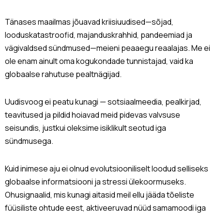
Tänases maailmas jõuavad kriisiuudised—sõjad,
looduskatastroofid, majanduskrahhid, pandeemiad ja
vägivaldsed sündmused—meieni peaaegu reaalajas. Me ei
ole enam ainult oma kogukondade tunnistajad, vaid ka
globaalse rahutuse pealtnägijad.
Uudisvoog ei peatu kunagi — sotsiaalmeedia, pealkirjad,
teavitused ja pildid hoiavad meid pidevas valvsuse
seisundis, justkui oleksime isiklikult seotud iga
sündmusega.
Kuid inimese aju ei olnud evolutsiooniliselt loodud selliseks
globaalse informatsiooni ja stressi ülekoormuseks.
Ohusignaalid, mis kunagi aitasid meil ellu jääda tõeliste
füüsiliste ohtude eest, aktiveeruvad nüüd samamoodi iga