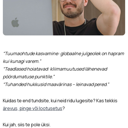
“Tuumaohtude kasvamine: globaalne julgeolek on hapram
kui kunagi varem.”
“Teadlased hoiatavad: kliimamuutused lähenevad
pöördumatuse punktile.”
“Tuhanded hukkusid maavärinas – leinavad pered.”
Kuidas te end tundsite, kui neid ridu lugesite? Kas tekkis
ärevus, pinge või lootusetus
?
Kui jah, siis te pole üksi.