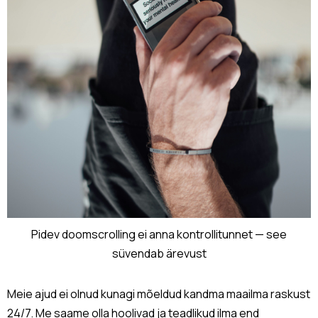
Pidev doomscrolling ei anna kontrollitunnet — see
süvendab ärevust
Meie ajud ei olnud kunagi mõeldud kandma maailma raskust
24/7. Me saame olla hoolivad ja teadlikud ilma end