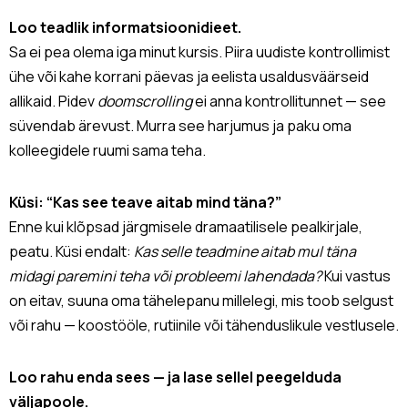
Loo teadlik informatsioonidieet.
Sa ei pea olema iga minut kursis. Piira uudiste kontrollimist
ühe või kahe korrani päevas ja eelista usaldusväärseid
allikaid. Pidev
doomscrolling
ei anna kontrollitunnet — see
süvendab ärevust. Murra see harjumus ja paku oma
kolleegidele ruumi sama teha.
Küsi: “Kas see teave aitab mind täna?”
Enne kui klõpsad järgmisele dramaatilisele pealkirjale,
peatu. Küsi endalt:
Kas selle teadmine aitab mul täna
midagi paremini teha või probleemi lahendada?
Kui vastus
on eitav, suuna oma tähelepanu millelegi, mis toob selgust
või rahu — koostööle, rutiinile või tähenduslikule vestlusele.
Loo rahu enda sees — ja lase sellel peegelduda
väljapoole.