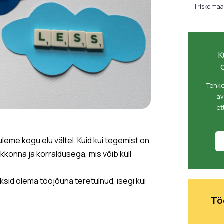
il riske m
K
Tehke
av
et
eme kogu elu vältel. Kuid kui tegemist on
kkonna ja korraldusega, mis võib küll
sid olema tööjõuna teretulnud, isegi kui
Tö