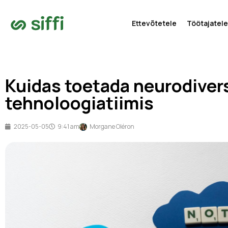
Ettevõtetele
Töötajatele
Kuidas toetada neurodiver
tehnoloogiatiimis
2025-05-05
9:41 am
Morgane Oléron