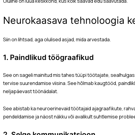
Oluline on luua keskkond, kus kõik saavad edu saavutada.
Neurokaasava tehnoloogia k
Siin on lihtsad, aga olulised asjad, mida arvestada.
1. Paindlikud töögraafikud
See on sageli mainitud mis tahes tüüpi töötajate, sealhulga
tervise suurendamise viisina. See hõlmab kaugtööd, paindlik
neljapäevast töönädalat.
See abistab ka neuroerinevaid töötajaid ajagraafikute, rah
pendeldamise ja näost näkku või avalikult suhtlemise probl
2. Selge kommunikatsioon