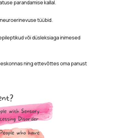
atuse parandamise kallal.
n neuroerinevuse tüübid.
epileptikud või düsleksiaga inimesed
meeskonnas ning ettevõttes oma panust