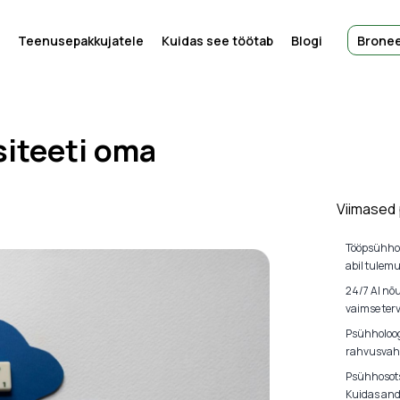
Teenusepakkujatele
Kuidas see töötab
Blogi
Bronee
siteeti oma
Viimased
Tööpsühho
abil tulem
24/7 AI nõ
vaimse terv
Psühholoog
rahvusvahe
Psühhosots
Kuidas and