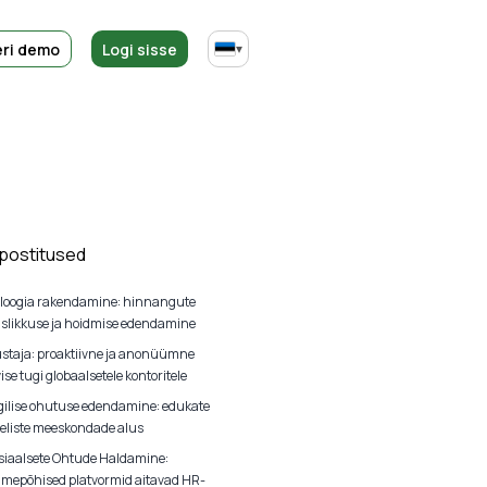
ri demo
Logi sisse
▾
 postitused
loogia rakendamine: hinnangute
uslikkuse ja hoidmise edendamine
ustaja: proaktiivne ja anonüümne
ise tugi globaalsetele kontoritele
ilise ohutuse edendamine: edukate
liste meeskondade alus
iaalsete Ohtude Haldamine:
mepõhised platvormid aitavad HR-