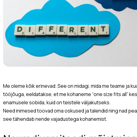
Me oleme kõik erinevad. See on midagi, mida me teame ja kuul
tööjõuga, eeldatakse, et me kohaneme “one size fits all” kes
enamusele sobida, kuid on teistele väljakutseks.
Need inimesed toovad oma oskused ja talendid ning nad peak
see tähendab nende vajadustega kohanemist.