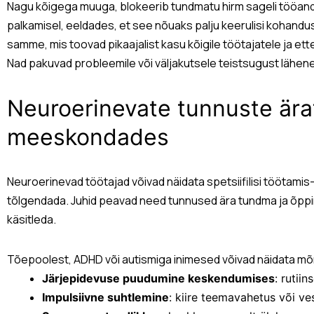
Nagu kõigega muuga, blokeerib tundmatu hirm sageli tööand
palkamisel, eeldades, et see nõuaks palju keerulisi kohandus
samme, mis toovad pikaajalist kasu kõigile töötajatele ja ett
Nad pakuvad probleemile või väljakutsele teistsugust lähen
Neuroerinevate tunnuste är
meeskondades
Neuroerinevad töötajad võivad näidata spetsiifilisi töötamis- 
tõlgendada. Juhid peavad need tunnused ära tundma ja õppim
käsitleda.
Tõepoolest, ADHD või autismiga inimesed võivad näidata mõni
Järjepidevuse puudumine keskendumises
: rutii
Impulsiivne suhtlemine
: kiire teemavahetus või ve