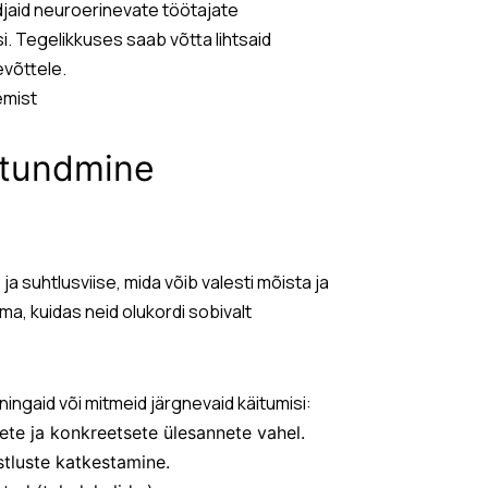
jaid neuroerinevate töötajate
i. Tegelikkuses saab võtta lihtsaid
evõttele.
emist
atundmine
ja suhtlusviise, mida võib valesti mõista ja
a, kuidas neid olukordi sobivalt
ngaid või mitmeid järgnevaid käitumisi:
nsete ja konkreetsete ülesannete vahel.
stluste katkestamine.