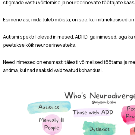
stigmade vastu võitlemise ja neuroerinevate töötajate kaas
Esimene asi, mida tuleb mõista, on see, kui mitmekesised o
Autismi spektril olevad inimesed, ADHD-ga inimesed, aga ka 
peetakse kõik neuroerinevateks.
Need inimesed on enamasti täiesti võimelised töötama ja 
andma, kui nad saaksid vaid teatud kohandusi.