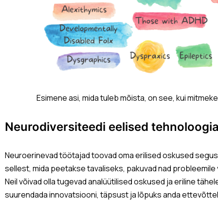
Esimene asi, mida tuleb mõista, on see, kui mitmek
Neurodiversiteedi eelised tehnoloogi
Neuroerinevad töötajad toovad oma erilised oskused seguss
sellest, mida peetakse tavaliseks, pakuvad nad probleemile 
Neil võivad olla tugevad analüütilised oskused ja eriline täh
suurendada innovatsiooni, täpsust ja lõpuks anda ettevõtte