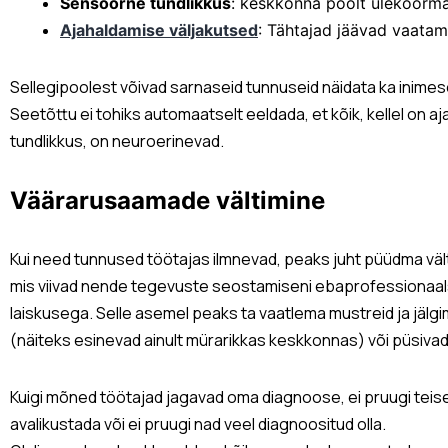
Sensoorne tundlikkus
: keskkonna poolt ülekoormat
Ajahaldamise väljakutsed
: Tähtajad jäävad vaata
Sellegipoolest võivad sarnaseid tunnuseid näidata ka inimes
Seetõttu ei tohiks automaatselt eeldada, et kõik, kellel on 
tundlikkus, on neuroerinevad.
Väärarusaamade vältimine
Kui need tunnused töötajas ilmnevad, peaks juht püüdma väl
mis viivad nende tegevuste seostamiseni ebaprofessionaal
laiskusega. Selle asemel peaks ta vaatlema mustreid ja jälgi
(näiteks esinevad ainult mürarikkas keskkonnas) või püsivad
Kuigi mõned töötajad jagavad oma diagnoose, ei pruugi tei
avalikustada või ei pruugi nad veel diagnoositud olla.