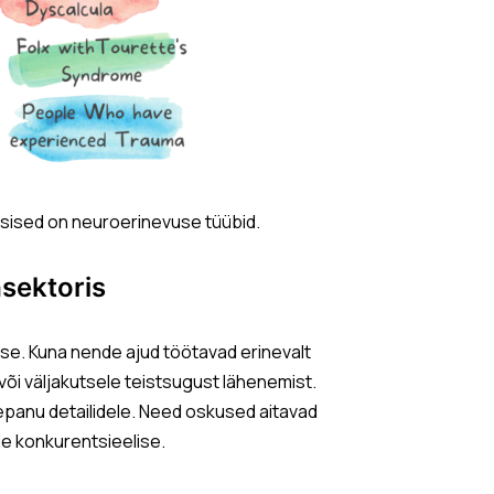
esised on neuroerinevuse tüübid.
asektoris
e. Kuna nende ajud töötavad erinevalt
või väljakutsele teistsugust lähenemist.
elepanu detailidele. Need oskused aitavad
le konkurentsieelise.