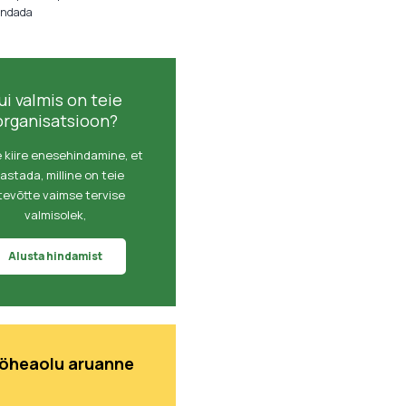
aandada
ui valmis on teie
organisatsioon?
 kiire enesehindamine, et
astada, milline on teie
tevõtte vaimse tervise
valmisolek,
Alusta hindamist
öheaolu aruanne