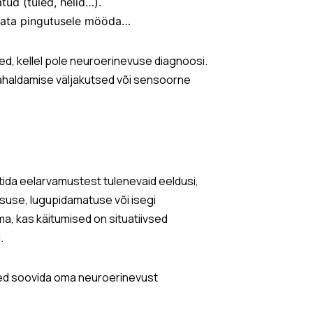
ud (tuled, helid…).
mata pingutusele mööda…
ed, kellel pole neuroerinevuse diagnoosi.
ajahaldamise väljakutsed või sensoorne
tida eelarvamustest tulenevaid eeldusi,
suse, lugupidamatuse või isegi
ma, kas käitumised on situatiivsed
.
sed soovida oma neuroerinevust