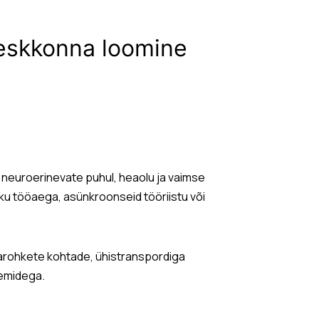
eskkonna loomine
s neuroerinevate puhul, heaolu ja vaimse
ku tööaega, asünkroonseid tööriistu või
varohkete kohtade, ühistranspordiga
eemidega.