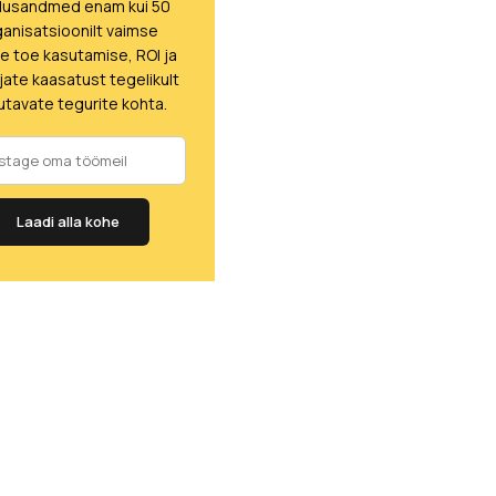
lusandmed enam kui 50
ganisatsioonilt vaimse
se toe kasutamise, ROI ja
jate kaasatust tegelikult
tavate tegurite kohta.
Laadi alla kohe