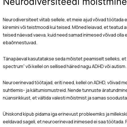
Neurodiversiteedi mõistmine
Neurodiversiteet viitab sellele, et meie ajud võivad töötada
kiiremini või teistmoodi kui teised. Mõned leiavad, et teatud
teised näevad vaeva, kuid need samad inimesed võivad olla
ebaõnnestuvad.
Tänapäeval kasutatakse seda mõistet peamiselt selleks, et 
spectrum” või kellel on sellised häired nagu ADHD või autism.
Neuroerinevad töötajad, eriti need, kellel on ADHD, võivad 
suhtlemis- ja käitumismustreid. Nende tunnuste äratundmine
nüansirikkust, et vältida valesti mõistmist ja samas soodust
Ühiskond kipub pidama iga erinevust probleemiks ja milleksk
eeldavad sageli, et neuroerinevad inimesed ei saa töötada.