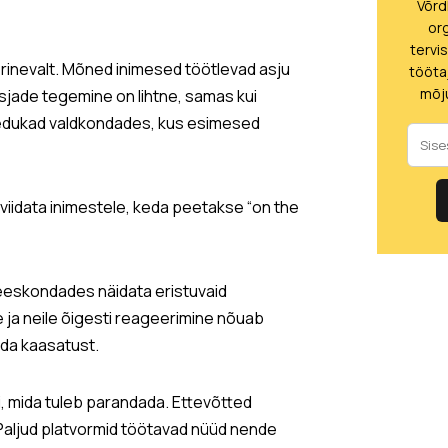
Võrd
or
tervi
 erinevalt. Mõned inimesed töötlevad asju
tööta
mõju
 asjade tegemine on lihtne, samas kui
 edukad valdkondades, kus esimesed
viidata inimestele, keda peetakse “on the
meeskondades näidata eristuvaid
 ja neile õigesti reageerimine nõuab
ada kaasatust.
i, mida tuleb parandada. Ettevõtted
 Paljud platvormid töötavad nüüd nende