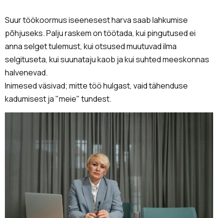
Suur töökoormus iseenesest harva saab lahkumise
põhjuseks. Palju raskem on töötada, kui pingutused ei
anna selget tulemust, kui otsused muutuvad ilma
selgituseta, kui suunataju kaob ja kui suhted meeskonnas
halvenevad.
Inimesed väsivad; mitte töö hulgast, vaid tähenduse
kadumisest ja "meie" tundest.