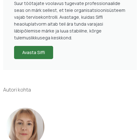
Suur töötajate voolavus tugevate professionaalide
seas on märk sellest, et teie organisatsioonisüsteem
vajab tervisekontrolli. Avastage, kuidas Siffi
heaoluplatvorm aitab teil ära tunda varajasi
läbipõlemise märke ja luua stabiilne, kõrge
tulemuslikkusega keskkond.
Avasta Siffi
Autori kohta