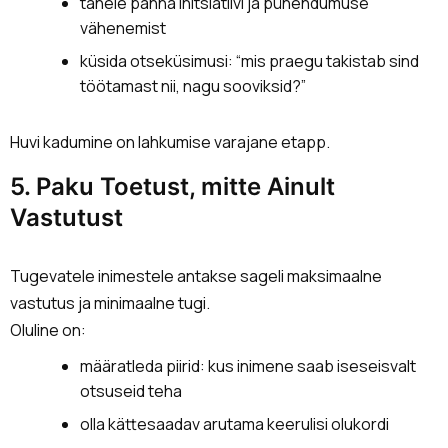
tähele panna initsiatiivi ja pühendumuse
vähenemist
küsida otseküsimusi: “mis praegu takistab sind
töötamast nii, nagu sooviksid?”
Huvi kadumine on lahkumise varajane etapp.
5. Paku Toetust, mitte Ainult
Vastutust
Tugevatele inimestele antakse sageli maksimaalne
vastutus ja minimaalne tugi.
Oluline on:
määratleda piirid: kus inimene saab iseseisvalt
otsuseid teha
olla kättesaadav arutama keerulisi olukordi