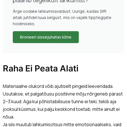
plaanib tegelikult lahkumist?
Ärge oodake lahkumisavaldust. Uurige, kuidas Siffi
aitab juhtidel luua selgust, mis on vajalik tipptegijate
hoidmiseks.
Broneeri sissejuhatav kõne
Raha Ei Peata Alati
Materiaalne olukord võib ajutiselt pingeid leevendada.
Usutakse, et palgatõusu positiivne mõju nõrgeneb pärast
2–3 kuud. Aga kui põhistabiilsuse tunne ei teki, tekib aja
jooksul küsimus, kui palju keskkond toetab, mitte ainult ei
nõua.
Ja siis muutub lahkumisotsus mitte emotsionaalseks, vaid