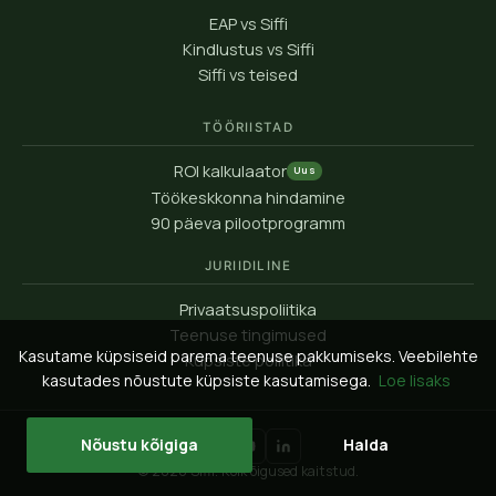
EAP vs Siffi
Kindlustus vs Siffi
Siffi vs teised
TÖÖRIISTAD
ROI kalkulaator
Uus
Töökeskkonna hindamine
90 päeva pilootprogramm
JURIIDILINE
Privaatsuspoliitika
Teenuse tingimused
Kasutame küpsiseid parema teenuse pakkumiseks. Veebilehte
Küpsiste poliitika
kasutades nõustute küpsiste kasutamisega.
Loe lisaks
Nõustu kõigiga
Halda
© 2026 Siffi. Kõik õigused kaitstud.