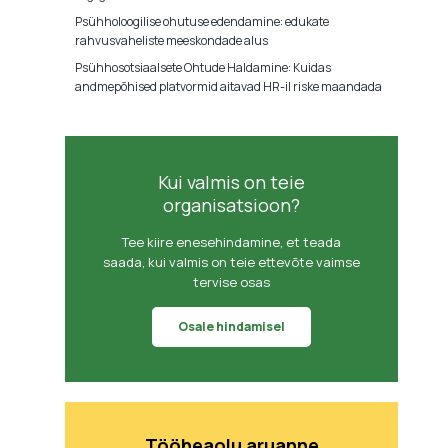
Psühholoogilise ohutuse edendamine: edukate
rahvusvaheliste meeskondade alus
Psühhosotsiaalsete Ohtude Haldamine: Kuidas
andmepõhised platvormid aitavad HR-il riske maandada
Kui valmis on teie
organisatsioon?
Tee kiire enesehindamine, et teada
saada, kui valmis on teie ettevõte vaimse
tervise osas
Osale hindamisel
Tööheaolu aruanne