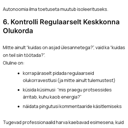
Autonoomia ilma toetuseta muutub isoleerituseks.
6. Kontrolli Regulaarselt Keskkonna
Olukorda
Mitte ainult “kuidas on asjad ülesannetega?”, vaid ka “kuidas
on teil siin töötada?”.
Oluline on:
korrapäraselt pidada regulaarseid
olukorravestlusi (ja mitte ainult tulemustest)
küsida küsimusi: “mis praegu protsessides
ärritab, kuhu kaob energia?”
näidata pingutusi kommentaaride käsitlemiseks
Tugevad professionaalid harva kaebavad esimesena, kuid