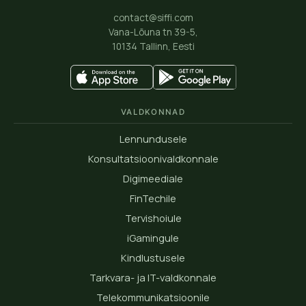
contact@siffi.com
Vana-Lõuna tn 39-5,
10134 Tallinn, Eesti
VALDKONNAD
Lennundusele
Konsultatsioonivaldkonnale
Digimeediale
FinTechile
Tervishoiule
iGamingule
Kindlustusele
Tarkvara- ja IT-valdkonnale
Telekommunikatsioonile