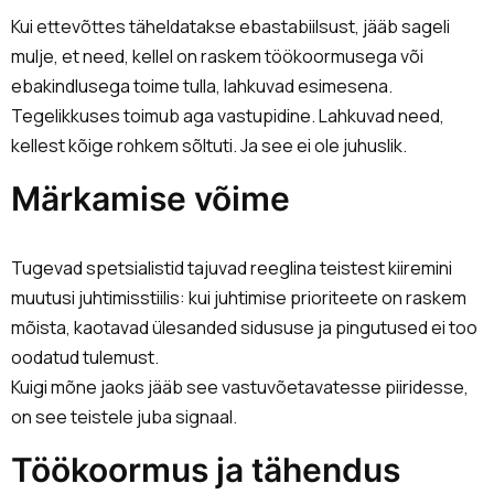
Kui ettevõttes täheldatakse ebastabiilsust, jääb sageli
mulje, et need, kellel on raskem töökoormusega või
ebakindlusega toime tulla, lahkuvad esimesena.
Tegelikkuses toimub aga vastupidine. Lahkuvad need,
kellest kõige rohkem sõltuti. Ja see ei ole juhuslik.
Märkamise võime
Tugevad spetsialistid tajuvad reeglina teistest kiiremini
muutusi juhtimisstiilis: kui juhtimise prioriteete on raskem
mõista, kaotavad ülesanded sidususe ja pingutused ei too
oodatud tulemust.
Kuigi mõne jaoks jääb see vastuvõetavatesse piiridesse,
on see teistele juba signaal.
Töökoormus ja tähendus