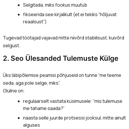
Selgitada, miks fookus muutub
fikseerida see kirjalikult (et ei tekiks “hõljuvat
reaalsust”)
Tugevad töötajad vajavad mitte niivõrd stabiilsust, kuivõrd
selgust.
2. Seo Ülesanded Tulemuste Külge
Üks läbipõlemise peamisi põhjuseid on tunne “me teeme
seda, aga pole selge, miks”.
Oluline on:
regulaarselt vastata küsimusele: “mis tulemuse
me tahame saada?”
naasta selle juurde protsessi jooksul, mitte ainult
alguses