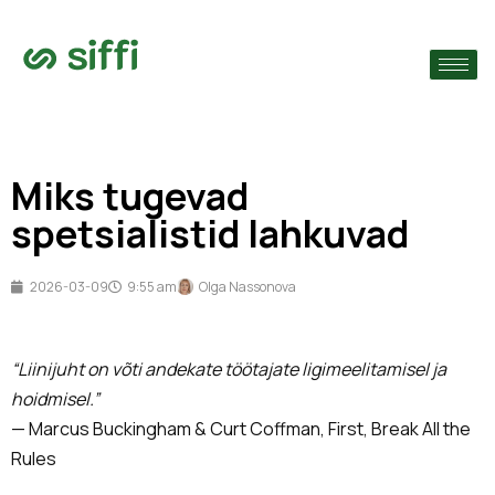
›
ude järgi
›
Miks tugevad
›
spetsialistid lahkuvad
2026-03-09
9:55 am
Olga Nassonova
“Liinijuht on võti andekate töötajate ligimeelitamisel ja
hoidmisel.”
— Marcus Buckingham & Curt Coffman, First, Break All the
Rules