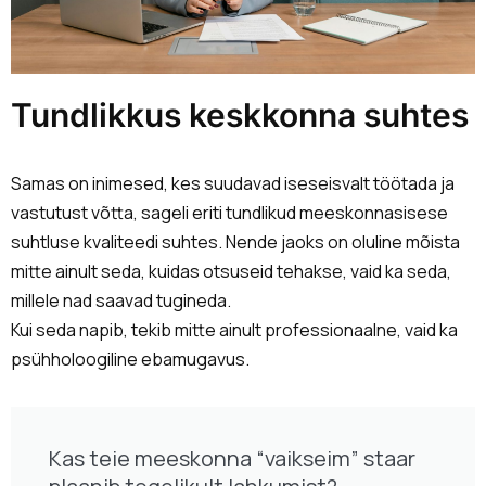
Tundlikkus keskkonna suhtes
Samas on inimesed, kes suudavad iseseisvalt töötada ja
vastutust võtta, sageli eriti tundlikud meeskonnasisese
suhtluse kvaliteedi suhtes. Nende jaoks on oluline mõista
mitte ainult seda, kuidas otsuseid tehakse, vaid ka seda,
millele nad saavad tugineda.
Kui seda napib, tekib mitte ainult professionaalne, vaid ka
psühholoogiline ebamugavus.
Kas teie meeskonna “vaikseim” staar