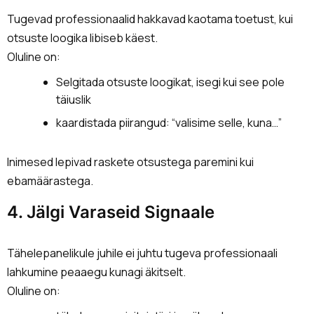
Tugevad professionaalid hakkavad kaotama toetust, kui
otsuste loogika libiseb käest.
Oluline on:
Selgitada otsuste loogikat, isegi kui see pole
täiuslik
kaardistada piirangud: “valisime selle, kuna…”
Inimesed lepivad raskete otsustega paremini kui
ebamäärastega.
4. Jälgi Varaseid Signaale
Tähelepanelikule juhile ei juhtu tugeva professionaali
lahkumine peaaegu kunagi äkitselt.
Oluline on: