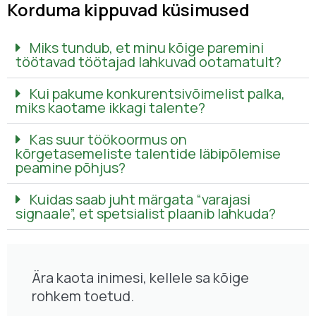
Korduma kippuvad küsimused
Miks tundub, et minu kõige paremini
töötavad töötajad lahkuvad ootamatult?
Kui pakume konkurentsivõimelist palka,
miks kaotame ikkagi talente?
Kas suur töökoormus on
kõrgetasemeliste talentide läbipõlemise
peamine põhjus?
Kuidas saab juht märgata “varajasi
signaale”, et spetsialist plaanib lahkuda?
Ära kaota inimesi, kellele sa kõige
rohkem toetud.