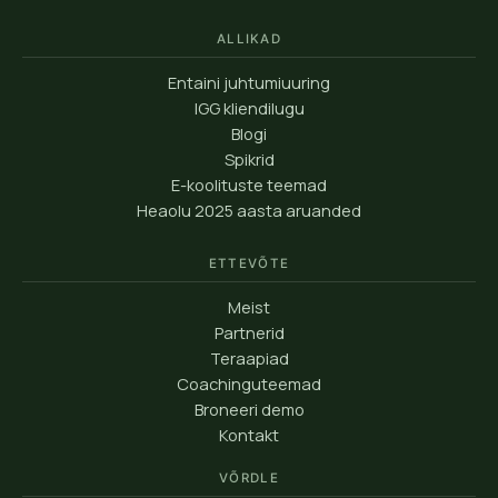
ALLIKAD
Entaini juhtumiuuring
IGG kliendilugu
Blogi
Spikrid
E-koolituste teemad
Heaolu 2025 aasta aruanded
ETTEVÕTE
Meist
Partnerid
Teraapiad
Coachinguteemad
Broneeri demo
Kontakt
VÕRDLE