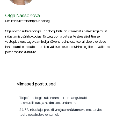
Olga Nassonova
Siffi konsultatsioonipsühholoog
Olga on konsultatsioonipsühholoog, kellel on 20 aastat erialast kogemust
nõustamispsühholoogias. Ta toetab oma patsiente stressi juhtimisel,
vastupidavuse tugevdamisel ja töökohal esinevate keeruliste olukordade
lahendamisel, aidates luua kestvaid usalduse, psühholoogilise turvalisuse
ja kaasatuse kultuure.
Viimased postitused
Tööpsühholoogia rakendamine: hinnangute abil
tulemuslikkuse ja hoidmise edendamine
24/7 AI nõustaja: proaktiivne ja anonüümne vaimse tervise
tugi globaalsetele kontoritele