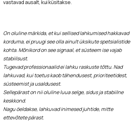
vastavad ausalt, kui küsitakse.
On oluline märkida, et kui sellised lahkumised hakkavad
korduma, ei pruugi see olla ainult üksikute spetsialistide
kohta. Mõnikord on see signaal, et süsteem ise vajab
stabiilsust.
Tugevad professionaalid ei lahku raskuste tõttu. Nad
lahkuvad, kui toetus kaob tähendusest, prioriteetidest,
süsteemist ja usaldusest.
Sellepärast on nii oluline luua selge, sidus ja stabiilne
keskkond.
Nagu öeldakse, lahkuvad inimesed juhtide, mitte
ettevõtete pärast.