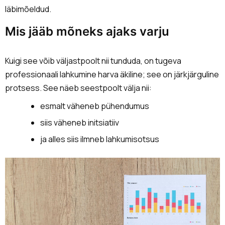
läbimõeldud.
Mis jääb mõneks ajaks varju
Kuigi see võib väljastpoolt nii tunduda, on tugeva
professionaali lahkumine harva äkiline; see on järkjärguline
protsess. See näeb seestpoolt välja nii:
esmalt väheneb pühendumus
siis väheneb initsiatiiv
ja alles siis ilmneb lahkumisotsus