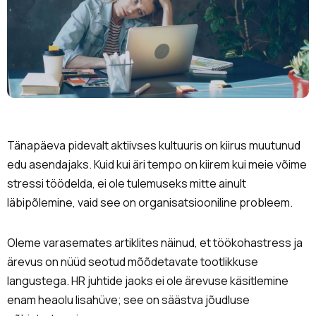
Tänapäeva pidevalt aktiivses kultuuris on kiirus muutunud
edu asendajaks. Kuid kui äri tempo on kiirem kui meie võime
stressi töödelda, ei ole tulemuseks mitte ainult
läbipõlemine, vaid see on organisatsiooniline probleem.
Oleme varasemates artiklites näinud, et töökohastress ja
ärevus on nüüd seotud mõõdetavate tootlikkuse
langustega. HR juhtide jaoks ei ole ärevuse käsitlemine
enam heaolu lisahüve; see on säästva jõudluse