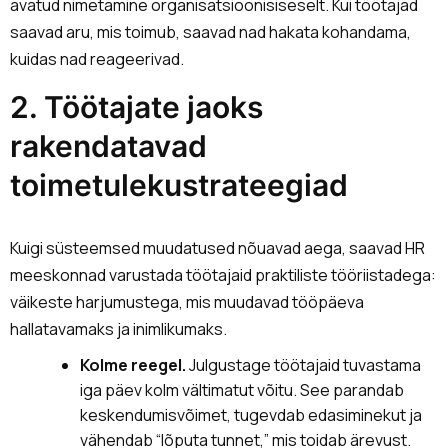
avatud nimetamine organisatsioonisiseselt. Kui töötajad
saavad aru, mis toimub, saavad nad hakata kohandama,
kuidas nad reageerivad.
2. Töötajate jaoks
rakendatavad
toimetulekustrateegiad
Kuigi süsteemsed muudatused nõuavad aega, saavad HR
meeskonnad varustada töötajaid praktiliste tööriistadega:
väikeste harjumustega, mis muudavad tööpäeva
hallatavamaks ja inimlikumaks.
Kolme reegel.
Julgustage töötajaid tuvastama
iga päev kolm vältimatut võitu. See parandab
keskendumisvõimet, tugevdab edasiminekut ja
vähendab “lõputa tunnet,” mis toidab ärevust.