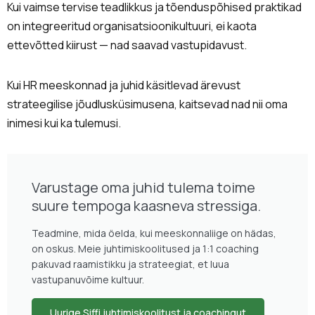
Kui vaimse tervise teadlikkus ja tõenduspõhised praktikad
on integreeritud organisatsioonikultuuri, ei kaota
ettevõtted kiirust — nad saavad vastupidavust.
Kui HR meeskonnad ja juhid käsitlevad ärevust
strateegilise jõudlusküsimusena, kaitsevad nad nii oma
inimesi kui ka tulemusi.
Varustage oma juhid tulema toime
suure tempoga kaasneva stressiga.
Teadmine, mida öelda, kui meeskonnaliige on hädas,
on oskus. Meie juhtimiskoolitused ja 1:1 coaching
pakuvad raamistikku ja strateegiat, et luua
vastupanuvõime kultuur.
Uurige Siffi juhtimiskoolitust ja coachingut