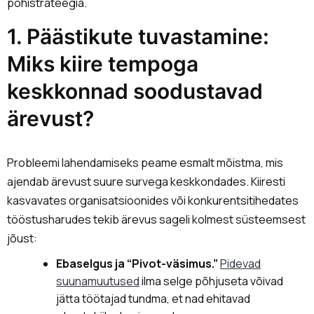
põhistrateegia.
1. Päästikute tuvastamine:
Miks kiire tempoga
keskkonnad soodustavad
ärevust?
Probleemi lahendamiseks peame esmalt mõistma, mis
ajendab ärevust suure survega keskkondades. Kiiresti
kasvavates organisatsioonides või konkurentsitihedates
tööstusharudes tekib ärevus sageli kolmest süsteemsest
jõust:
Ebaselgus ja “Pivot-väsimus.”
Pidevad
suunamuutused
ilma selge põhjuseta võivad
jätta töötajad tundma, et nad ehitavad