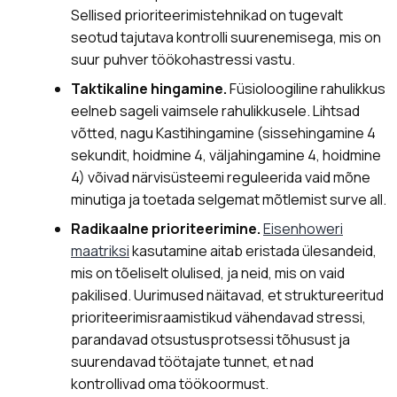
Sellised prioriteerimistehnikad on tugevalt
seotud tajutava kontrolli suurenemisega, mis on
suur puhver töökohastressi vastu.
Taktikaline hingamine.
Füsioloogiline rahulikkus
eelneb sageli vaimsele rahulikkusele. Lihtsad
võtted, nagu Kastihingamine (sissehingamine 4
sekundit, hoidmine 4, väljahingamine 4, hoidmine
4) võivad närvisüsteemi reguleerida vaid mõne
minutiga ja toetada selgemat mõtlemist surve all.
Radikaalne prioriteerimine.
Eisenhoweri
maatriksi
kasutamine aitab eristada ülesandeid,
mis on tõeliselt olulised, ja neid, mis on vaid
pakilised. Uurimused näitavad, et struktureeritud
prioriteerimisraamistikud vähendavad stressi,
parandavad otsustusprotsessi tõhusust ja
suurendavad töötajate tunnet, et nad
kontrollivad oma töökoormust.