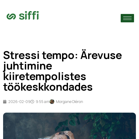
›
ude järgi
›
Stressi tempo: Ärevuse
›
juhtimine
kiiretempolistes
töökeskkondades
2026-02-09
9:55 am
Morgane Oléron