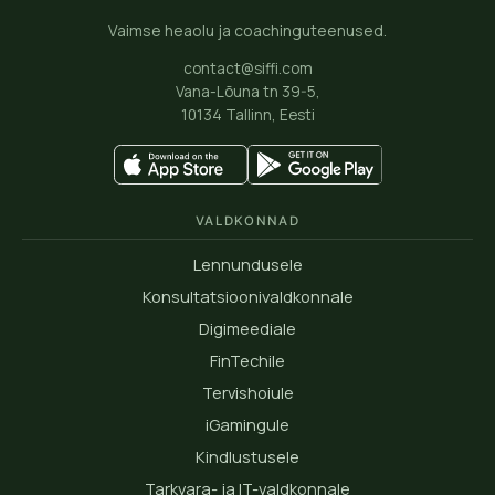
Vaimse heaolu ja coachinguteenused.
contact@siffi.com
Vana-Lõuna tn 39-5,
10134 Tallinn, Eesti
VALDKONNAD
Lennundusele
Konsultatsioonivaldkonnale
Digimeediale
FinTechile
Tervishoiule
iGamingule
Kindlustusele
Tarkvara- ja IT-valdkonnale