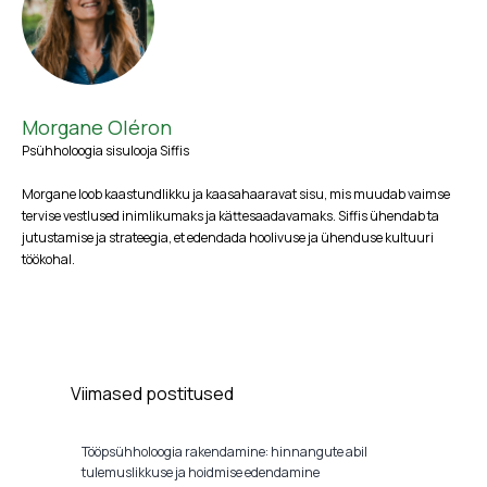
Morgane Oléron
Psühholoogia sisulooja Siffis
Morgane loob kaastundlikku ja kaasahaaravat sisu, mis muudab vaimse
tervise vestlused inimlikumaks ja kättesaadavamaks. Siffis ühendab ta
jutustamise ja strateegia, et edendada hoolivuse ja ühenduse kultuuri
töökohal.
Viimased postitused
Tööpsühholoogia rakendamine: hinnangute abil
tulemuslikkuse ja hoidmise edendamine