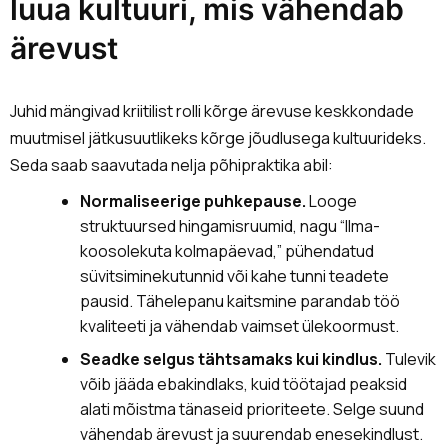
luua kultuuri, mis vähendab
ärevust
Juhid mängivad kriitilist rolli kõrge ärevuse keskkondade
muutmisel jätkusuutlikeks kõrge jõudlusega kultuurideks.
Seda saab saavutada nelja põhipraktika abil:
Normaliseerige puhkepause.
Looge
struktuursed hingamisruumid, nagu “Ilma-
koosolekuta kolmapäevad,” pühendatud
süvitsiminekutunnid või kahe tunni teadete
pausid. Tähelepanu kaitsmine parandab töö
kvaliteeti ja vähendab vaimset ülekoormust.
Seadke selgus tähtsamaks kui kindlus.
Tulevik
võib jääda ebakindlaks, kuid töötajad peaksid
alati mõistma tänaseid prioriteete. Selge suund
vähendab ärevust ja suurendab enesekindlust.