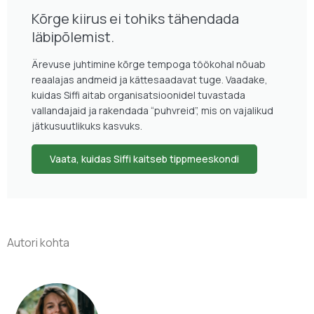
Kõrge kiirus ei tohiks tähendada
läbipõlemist.
Ärevuse juhtimine kõrge tempoga töökohal nõuab
reaalajas andmeid ja kättesaadavat tuge. Vaadake,
kuidas Siffi aitab organisatsioonidel tuvastada
vallandajaid ja rakendada “puhvreid”, mis on vajalikud
jätkusuutlikuks kasvuks.
Vaata, kuidas Siffi kaitseb tippmeeskondi
Autori kohta