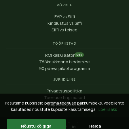
VÕRDLE
EAP vs Siffi
Kindlustus vs Siffi
Siffi vs teised
TÖÖRIISTAD
ROI kalkulaator
Uus
Töökeskkonna hindamine
90 päeva pilootprogramm
JURIIDILINE
Privaatsuspoliitika
Teenuse tingimused
Kasutame küpsiseid parema teenuse pakkumiseks. Veebilehte
Küpsiste poliitika
kasutades nõustute küpsiste kasutamisega.
Loe lisaks
Nõustu kõigiga
Halda