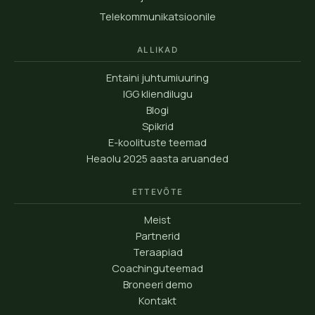
Telekommunikatsioonile
ALLIKAD
Entaini juhtumiuuring
IGG kliendilugu
Blogi
Spikrid
E-koolituste teemad
Heaolu 2025 aasta aruanded
ETTEVÕTE
Meist
Partnerid
Teraapiad
Coachinguteemad
Broneeri demo
Kontakt