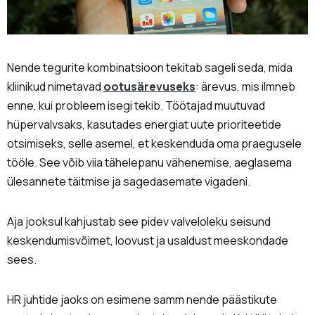
Nende tegurite kombinatsioon tekitab sageli seda, mida
kliinikud nimetavad
ootusärevuseks
: ärevus, mis ilmneb
enne, kui probleem isegi tekib. Töötajad muutuvad
hüpervalvsaks, kasutades energiat uute prioriteetide
otsimiseks, selle asemel, et keskenduda oma praegusele
tööle. See võib viia tähelepanu vähenemise, aeglasema
ülesannete täitmise ja sagedasemate vigadeni.
Aja jooksul kahjustab see pidev valveloleku seisund
keskendumisvõimet, loovust ja usaldust meeskondade
sees.
HR juhtide jaoks on esimene samm nende päästikute