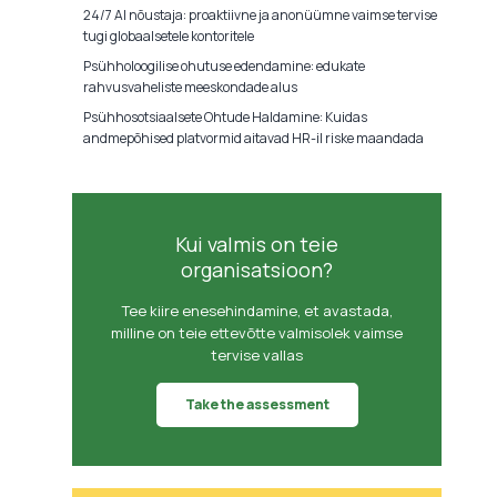
24/7 AI nõustaja: proaktiivne ja anonüümne vaimse tervise
tugi globaalsetele kontoritele
Psühholoogilise ohutuse edendamine: edukate
rahvusvaheliste meeskondade alus
Psühhosotsiaalsete Ohtude Haldamine: Kuidas
andmepõhised platvormid aitavad HR-il riske maandada
Kui valmis on teie
organisatsioon?
Tee kiire enesehindamine, et avastada,
milline on teie ettevõtte valmisolek vaimse
tervise vallas
Take the assessment