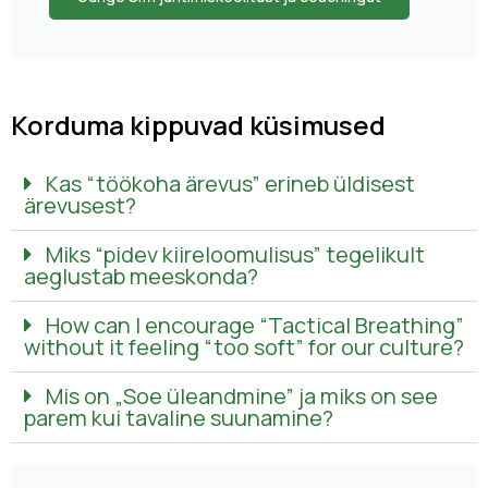
Korduma kippuvad küsimused
Kas “töökoha ärevus” erineb üldisest
ärevusest?
Miks “pidev kiireloomulisus” tegelikult
aeglustab meeskonda?
How can I encourage “Tactical Breathing”
without it feeling “too soft” for our culture?
Mis on „Soe üleandmine” ja miks on see
parem kui tavaline suunamine?