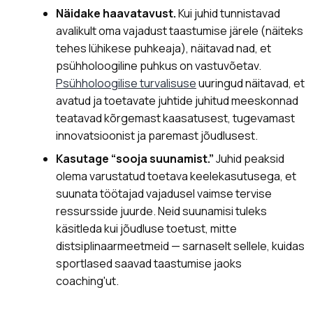
Näidake haavatavust.
Kui juhid tunnistavad
avalikult oma vajadust taastumise järele (näiteks
tehes lühikese puhkeaja), näitavad nad, et
psühholoogiline puhkus on vastuvõetav.
Psühholoogilise turvalisuse
uuringud näitavad, et
avatud ja toetavate juhtide juhitud meeskonnad
teatavad kõrgemast kaasatusest, tugevamast
innovatsioonist ja paremast jõudlusest.
Kasutage “sooja suunamist.”
Juhid peaksid
olema varustatud toetava keelekasutusega, et
suunata töötajad vajadusel vaimse tervise
ressursside juurde. Neid suunamisi tuleks
käsitleda kui jõudluse toetust, mitte
distsiplinaarmeetmeid — sarnaselt sellele, kuidas
sportlased saavad taastumise jaoks
coaching'ut.