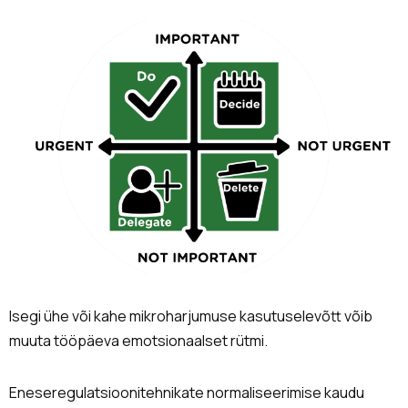
Isegi ühe või kahe mikroharjumuse kasutuselevõtt võib
muuta tööpäeva emotsionaalset rütmi.
Eneseregulatsioonitehnikate normaliseerimise kaudu