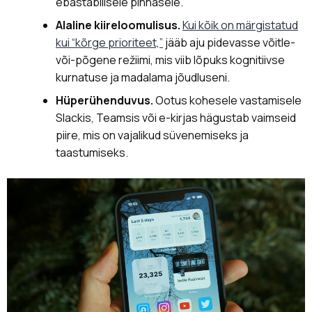
ebastabiilsele pinnasele.
Alaline kiireloomulisus.
Kui kõik on märgistatud
kui “kõrge prioriteet,”
jääb aju pidevasse võitle-
või-põgene režiimi, mis viib lõpuks kognitiivse
kurnatuse ja madalama jõudluseni.
Hüperühenduvus.
Ootus kohesele vastamisele
Slackis, Teamsis või e-kirjas hägustab vaimseid
piire, mis on vajalikud süvenemiseks ja
taastumiseks.