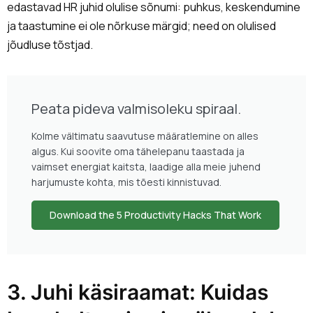
edastavad HR juhid olulise sõnumi: puhkus, keskendumine
ja taastumine ei ole nõrkuse märgid; need on olulised
jõudluse tõstjad.
Peata pideva valmisoleku spiraal.
Kolme vältimatu saavutuse määratlemine on alles
algus. Kui soovite oma tähelepanu taastada ja
vaimset energiat kaitsta, laadige alla meie juhend
harjumuste kohta, mis tõesti kinnistuvad.
Download the 5 Productivity Hacks That Work
3. Juhi käsiraamat: Kuidas