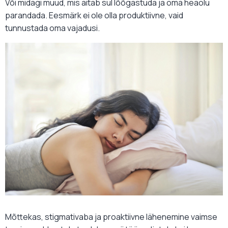
Või midagi muud, mis aitab sul lõõgastuda ja oma heaolu
parandada. Eesmärk ei ole olla produktiivne, vaid
tunnustada oma vajadusi.
Mõttekas, stigmativaba ja proaktiivne lähenemine vaimse