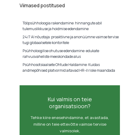
Viimased postitused
Tööpsühholoogia rakendamine: hinnangute abil
tulemuslikkuse ja hoidmise edendamine
24/7 AI nõustaja: proaktiivne ja anonüümne vaimse tervise
tugi globaalsetele kontoritele
Psühholoogilise ohutuse edendamine: edukate
rahvusvaheliste meeskondade alus
Psühhosotsiaalsete Ohtude Haldamine: Kuidas
andmepõhised platvormid aitavad HR-il riske maandada
Kui valmis on teie
organisatsioon?
Tehke kiire enesehindamine, et avastada,
milline on teie ettevõtte vaimse tervise
valmisolek,