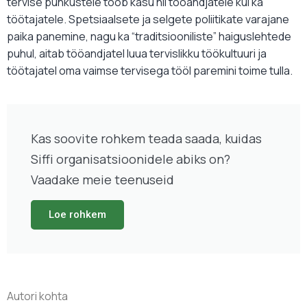
tervise puhkustele toob kasu nii tööandjatele kui ka
töötajatele. Spetsiaalsete ja selgete poliitikate varajane
paika panemine, nagu ka “traditsiooniliste” haiguslehtede
puhul, aitab tööandjatel luua tervislikku töökultuuri ja
töötajatel oma vaimse tervisega tööl paremini toime tulla.
Kas soovite rohkem teada saada, kuidas
Siffi organisatsioonidele abiks on?
Vaadake meie teenuseid
Loe rohkem
Autori kohta