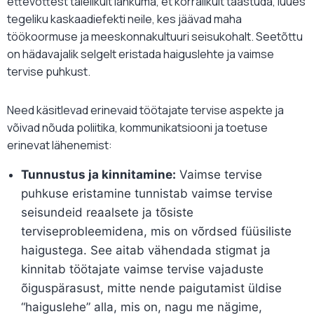
ettevõttest täielikult lahkuma, et korralikult taastuda, luues
tegeliku kaskaadiefekti neile, kes jäävad maha
töökoormuse ja meeskonnakultuuri seisukohalt. Seetõttu
on hädavajalik selgelt eristada haiguslehte ja vaimse
tervise puhkust.
Need käsitlevad erinevaid töötajate tervise aspekte ja
võivad nõuda poliitika, kommunikatsiooni ja toetuse
erinevat lähenemist:
Tunnustus ja kinnitamine:
Vaimse tervise
puhkuse eristamine tunnistab vaimse tervise
seisundeid reaalsete ja tõsiste
terviseprobleemidena, mis on võrdsed füüsiliste
haigustega. See aitab vähendada stigmat ja
kinnitab töötajate vaimse tervise vajaduste
õiguspärasust, mitte nende paigutamist üldise
“haiguslehe” alla, mis on, nagu me nägime,