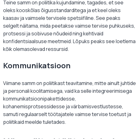
Teine samm on poliitika kujundamine, tagades, et see
oleks kooskõlas õigusstandarditega ja et keel oleks
kaasav ja vaimsele tervisele spetsiifiline. See peaks
selgelt näitama, mida peetakse vaimse tervise puhkuseks,
protsessi ja sobivuse nõudeid ning kehtivaid
konfidentsiaalsuse meetmeid. Lõpuks peaks see loetlema
kõik olemasolevad ressursid.
Kommunikatsioon
Viimane samm on poliitikast teavitamine, mitte ainult juhtide
ja personali koolitamisega, vaid ka selle integreerimisega
kommunikatsioonipakettidesse,
kohanemisprotsessidesse ja värbamisvestlustesse,
samuti regulaarselt töötajatele vaimse tervise toetust ja
poliitikaid meelde tuletades.