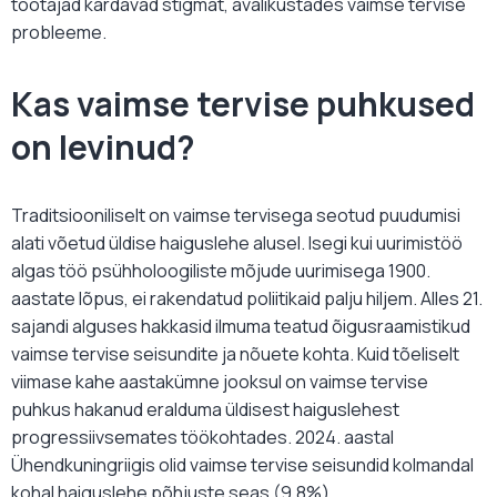
töötajad kardavad stigmat, avalikustades vaimse tervise
probleeme.
Kas vaimse tervise puhkused
on levinud?
Traditsiooniliselt on vaimse tervisega seotud puudumisi
alati võetud üldise haiguslehe alusel. Isegi kui uurimistöö
algas töö psühholoogiliste mõjude uurimisega 1900.
aastate lõpus, ei rakendatud poliitikaid palju hiljem. Alles 21.
sajandi alguses hakkasid ilmuma teatud õigusraamistikud
vaimse tervise seisundite ja nõuete kohta. Kuid tõeliselt
viimase kahe aastakümne jooksul on vaimse tervise
puhkus hakanud eralduma üldisest haiguslehest
progressiivsemates töökohtades. 2024. aastal
Ühendkuningriigis olid vaimse tervise seisundid kolmandal
kohal haiguslehe põhjuste seas (9,8%).