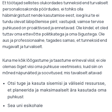
Et töötajad sellistes olukordades tunneksid end turvaliselt
personaliosakonda pöördudes, ei tohiks olla
häbimärgistust nende kasutamise eest, isegi kui te ei
tundu olevat läbipõlemise piiril; vastupidi, vaimse tervise
puhkused on proaktiivsed ja ennetavad. Ole kindel, et oled
tuttav oma ettevõtte poliitikatega ja oma õigustega. Ole
aus ja professionaalne, tagades samas, et tunneksid end
mugavalt ja turvaliselt.
Kuna me kõik lõõgastume ja taastume erineval viisil, ei ole
olemas õiget viisi oma puhkuse veetmiseks, kuid siin on
mõned näpunäited ja soovitused, mis tavaliselt aitavad:
Otsi tuge ja kasuta sisemisi ja väliseid ressursse,
et planeerida ja maksimaalselt ära kasutada oma
puhkust
Sea uni esikohale