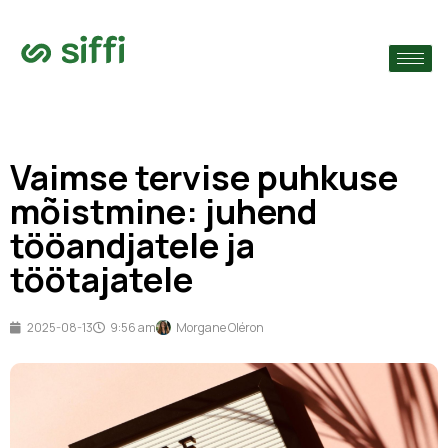
›
ude järgi
›
Vaimse tervise puhkuse
›
mõistmine: juhend
tööandjatele ja
töötajatele
2025-08-13
9:56 am
Morgane Oléron