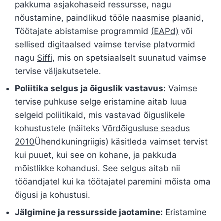
pakkuma asjakohaseid ressursse, nagu
nõustamine, paindlikud tööle naasmise plaanid,
Töötajate abistamise programmid
(EAPd)
või
sellised digitaalsed vaimse tervise platvormid
nagu
Siffi
, mis on spetsiaalselt suunatud vaimse
tervise väljakutsetele.
Poliitika selgus ja õiguslik vastavus:
Vaimse
tervise puhkuse selge eristamine aitab luua
selgeid poliitikaid, mis vastavad õiguslikele
kohustustele (näiteks
Võrdõigusluse seadus
2010
Ühendkuningriigis) käsitleda vaimset tervist
kui puuet, kui see on kohane, ja pakkuda
mõistlikke kohandusi. See selgus aitab nii
tööandjatel kui ka töötajatel paremini mõista oma
õigusi ja kohustusi.
Jälgimine ja ressursside jaotamine:
Eristamine