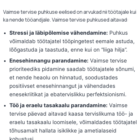
Vaimse tervise puhkuse eelised on arvukad nii töötajale kui
ka nende tööandjale. Vaimse tervise puhkused aitavad:
Stressi ja läbipõlemise vähendamine:
Puhkus
võimaldab töötajatel tööpingetest eemale astuda,
lõõgastuda ja taastuda, enne kui on “liiga hilja”.
Enesehinnangu parandamine:
Vaimse tervise
prioriteediks pidamine saadab töötajatele sõnumi,
et nende heaolu on hinnatud, soodustades
positiivset enesehinnangut ja vähendades
enesekriitikat ja ebatervislikku perfektsionismi.
Töö ja eraelu tasakaalu parandamine:
Vaimse
tervise päevad aitavad kaasa tervislikuma töö- ja
eraelu tasakaalu loomisele, võimaldades töötajatel
tõhusamalt hallata isiklikke ja ametialaseid
kohustusi.