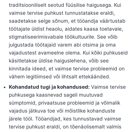
traditsiooniliselt seotud füüsilise haigusega. Kui
vaimse tervise puhkust tunnustatakse eraldi,
saadetakse selge sõnum, et tööandja väärtustab
töötajate üldist heaolu, aidates kaasa toetavale,
stigmatiseerimisvabale töökultuurile. See võib
julgustada töötajaid varem abi otsima ja oma
vajadustest avameelne olema. Kui kõiki puhkuseid
käsitletakse üldise haiguslehena, võib see
kinnitada ideed, et vaimse tervise probleemid on
vähem legitiimsed või lihtsalt ettekäänded.
Kohandatud tugi ja kohandused:
Vaimse tervise
puhkusega kaasnevad sageli muutuvad
sümptomid, privaatsuse probleemid ja võimalik
vajadus jätkuva toe või mõistlike kohanduste
järele tööl. Tööandjad, kes tunnustavad vaimse
tervise puhkust eraldi, on tõenäolisemalt valmis