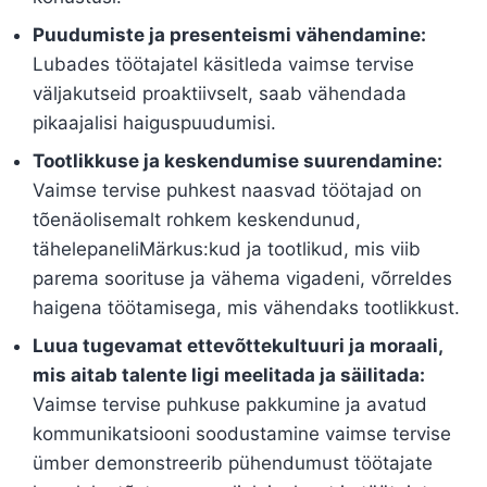
Puudumiste ja presenteismi vähendamine:
Lubades töötajatel käsitleda vaimse tervise
väljakutseid proaktiivselt, saab vähendada
pikaajalisi haiguspuudumisi.
Tootlikkuse ja keskendumise suurendamine:
Vaimse tervise puhkest naasvad töötajad on
tõenäolisemalt rohkem keskendunud,
tähelepaneliMärkus:kud ja tootlikud, mis viib
parema soorituse ja vähema vigadeni, võrreldes
haigena töötamisega, mis vähendaks tootlikkust.
Luua tugevamat ettevõttekultuuri ja moraali,
mis aitab talente ligi meelitada ja säilitada:
Vaimse tervise puhkuse pakkumine ja avatud
kommunikatsiooni soodustamine vaimse tervise
ümber demonstreerib pühendumust töötajate