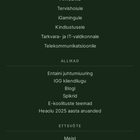
Tervishoiule
iGamingule
Kindlustusele
Tarkvara- ja IT-valdkonnale
Telekommunikatsioonile
ALLIKAD
Entaini juhtumiuuring
IGG kliendilugu
Blogi
Spikrid
E-koolituste teemad
Heaolu 2025 aasta aruanded
ETTEVÕTE
Meist