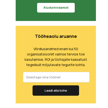
Alusta hindamist
Tööheaolu aruanne
Võrdlusandmed enam kui 50
organisatsioonilt vaimse tervise toe
kasutamise, ROI ja töötajate kaasatust
tegelikult mõjutavate tegurite kohta.
Laadi alla kohe