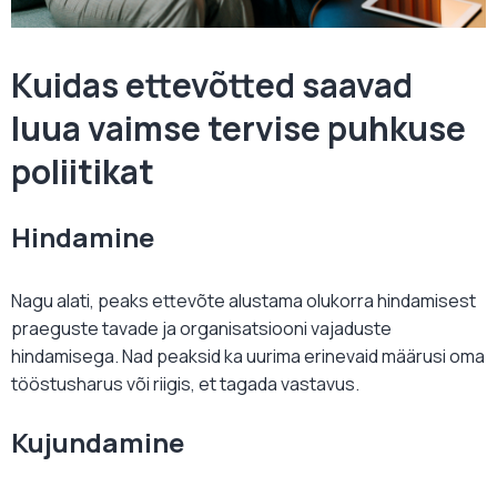
Kuidas ettevõtted saavad
luua vaimse tervise puhkuse
poliitikat
Hindamine
Nagu alati, peaks ettevõte alustama olukorra hindamisest
praeguste tavade ja organisatsiooni vajaduste
hindamisega. Nad peaksid ka uurima erinevaid määrusi oma
tööstusharus või riigis, et tagada vastavus.
Kujundamine