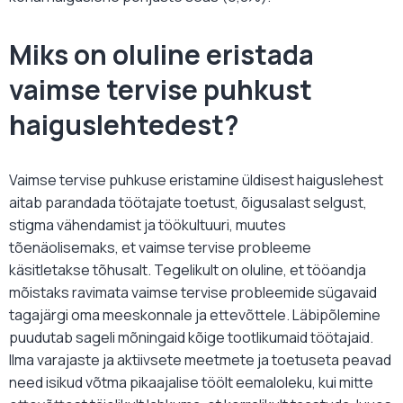
Miks on oluline eristada
vaimse tervise puhkust
haiguslehtedest?
Vaimse tervise puhkuse eristamine üldisest haiguslehest
aitab parandada töötajate toetust, õigusalast selgust,
stigma vähendamist ja töökultuuri, muutes
tõenäolisemaks, et vaimse tervise probleeme
käsitletakse tõhusalt. Tegelikult on oluline, et tööandja
mõistaks ravimata vaimse tervise probleemide sügavaid
tagajärgi oma meeskonnale ja ettevõttele. Läbipõlemine
puudutab sageli mõningaid kõige tootlikumaid töötajaid.
Ilma varajaste ja aktiivsete meetmete ja toetuseta peavad
need isikud võtma pikaajalise töölt eemaloleku, kui mitte