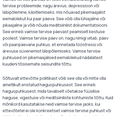
tervise probleemide, nagu ärevus, depressioon või
läbipõlemine, käsitlemiseks, mis nõuavad pikemaajalist
eemalolekut kui paar päeva. See võib olla lühiajaline või
pikaajaline ja võib nõuda meditsiinilist dokumentatsiooni.
See erineb vaimse tervise päevast peamiselt kestuse
poolest. Vaimse tervise päev on, nagu nimigi viitab, päev
või paaripäevane puhkus, et ennetada tööstressi või
ärevuse süvenemist läbipõlemiseks. Vaimse tervise
puhkused on pikemaajalised eemalolekud nädalatest
kuudeni tõsisemate seisundite tõttu.
Sõltuvalt ettevõtte poliitikast võib see olla või mitte olla
ametlikult eristatud haiguspuhkusest. See erineb
haiguspuhkusest, mida tavaliselt võetakse füüsilise
haiguse, vigastuse või meditsiiniliste kohtumiste tõttu. Kuid
mõnikord kasutatakse neid vaimse tervise jaoks, kui
ettevõtetel ei ole konkreetset vaimse tervise puhkust või