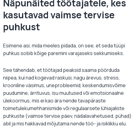
Näpunäited töötajatele, kes
kasutavad vaimse tervise
puhkust
Esimene asi, mida meeles pidada, on see, et seda tüüpi
puhkus sobib kõige paremini varajaseks sekkumiseks.
See tähendab, et töötajad peaksid saama pöörduda
niipea, kui nad kogevad raskusi, nagu ärevus, stress,
krooniline väsimus, uneprobleemid, keskendumisvõime
puudumine, ärrituvus, isu muutused või emotsionaalne
ülekoormus, mis ei kao ära nende tavapäraste
toimetulekumehhanismide või regulaarsete lühiajaliste
puhkuste (vaimse tervise päev, nädalavahetused, pühad)
abil ja mis hakkavad mõjutama nende töö- ja isiklikku elu.