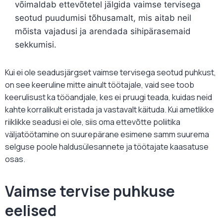
võimaldab ettevõtetel jälgida vaimse tervisega
seotud puudumisi tõhusamalt, mis aitab neil
mõista vajadusi ja arendada sihipärasemaid
sekkumisi.
Kui ei ole seadusjärgset vaimse tervisega seotud puhkust,
on see keeruline mitte ainult töötajale, vaid see toob
keerulisust ka tööandjale, kes ei pruugi teada, kuidas neid
kahte korralikult eristada ja vastavalt käituda. Kui ametlikke
riiklikke seadusi ei ole, siis oma ettevõtte poliitika
väljatöötamine on suurepärane esimene samm suurema
selguse poole haldusülesannete ja töötajate kaasatuse
osas.
Vaimse tervise puhkuse
eelised