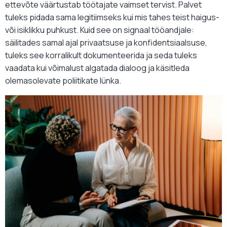
ettevõte väärtustab töötajate vaimset tervist. Palvet
tuleks pidada sama legitiimseks kui mis tahes teist haigus-
või isiklikku puhkust. Kuid see on signaal tööandjale:
säilitades samal ajal privaatsuse ja konfidentsiaalsuse,
tuleks see korralikult dokumenteerida ja seda tuleks
vaadata kui võimalust algatada dialoog ja käsitleda
olemasolevate poliitikate lünka.