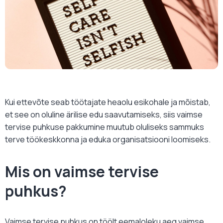
Kui ettevõte seab töötajate heaolu esikohale ja mõistab,
et see on oluline ärilise edu saavutamiseks, siis vaimse
tervise puhkuse pakkumine muutub oluliseks sammuks
terve töökeskkonna ja eduka organisatsiooni loomiseks.
Mis on vaimse tervise
puhkus?
Vaimse tervise puhkus on töölt eemaloleku aeg vaimse