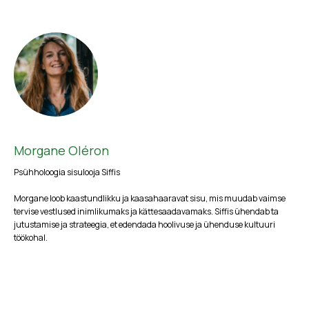
Morgane Oléron
Psühholoogia sisulooja Siffis
Morgane loob kaastundlikku ja kaasahaaravat sisu, mis muudab vaimse
tervise vestlused inimlikumaks ja kättesaadavamaks. Siffis ühendab ta
jutustamise ja strateegia, et edendada hoolivuse ja ühenduse kultuuri
töökohal.