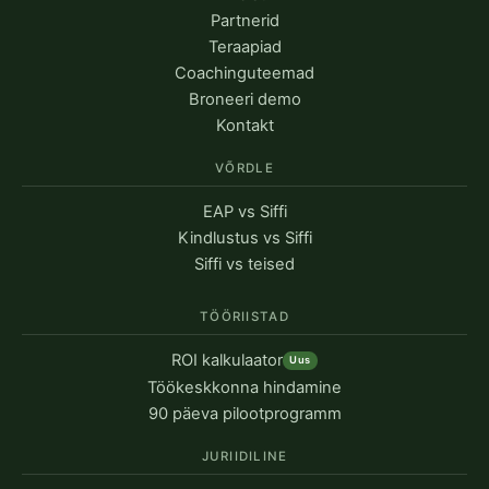
Partnerid
Teraapiad
Coachinguteemad
Broneeri demo
Kontakt
VÕRDLE
EAP vs Siffi
Kindlustus vs Siffi
Siffi vs teised
TÖÖRIISTAD
ROI kalkulaator
Uus
Töökeskkonna hindamine
90 päeva pilootprogramm
JURIIDILINE