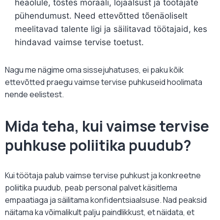
heaolule, tõstes moraali, lojaalsust ja töötajate
pühendumust. Need ettevõtted tõenäoliselt
meelitavad talente ligi ja säilitavad töötajaid, kes
hindavad vaimse tervise toetust.
Nagu me nägime oma sissejuhatuses, ei paku kõik
ettevõtted praegu vaimse tervise puhkuseid hoolimata
nende eelistest.
Mida teha, kui vaimse tervise
puhkuse poliitika puudub?
Kui töötaja palub vaimse tervise puhkust ja konkreetne
poliitika puudub, peab personal palvet käsitlema
empaatiaga ja säilitama konfidentsiaalsuse. Nad peaksid
näitama ka võimalikult palju paindlikkust, et näidata, et