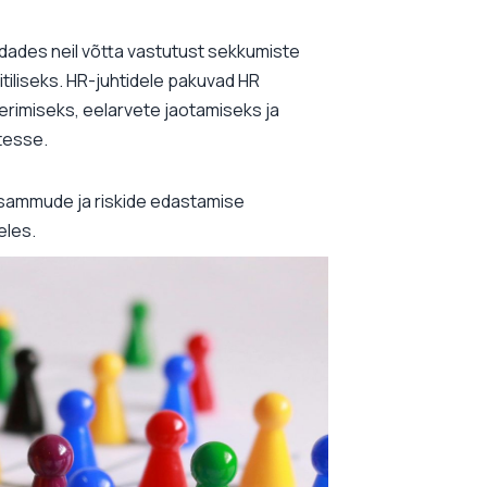
dades neil võtta vastutust sekkumiste
itiliseks. HR-juhtidele pakuvad HR
eerimiseks, eelarvete jaotamiseks ja
tesse.
usammude ja riskide edastamise
eles.