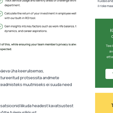
Kuidas and
il riske m
K
Tee 
av
ett
päeva üha keerulisemas,
ktureeritud protsessita andmete
s teadmisteks muutmiseks ei suuda need
satsioonid liikuda headest kavatsustest
võtte tulemuslikkust.