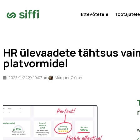
Ettevõtetele
Töötajatele
HR ülevaadete tähtsus vai
platvormidel
2025-11-24
10:07 am
Morgane Oléron