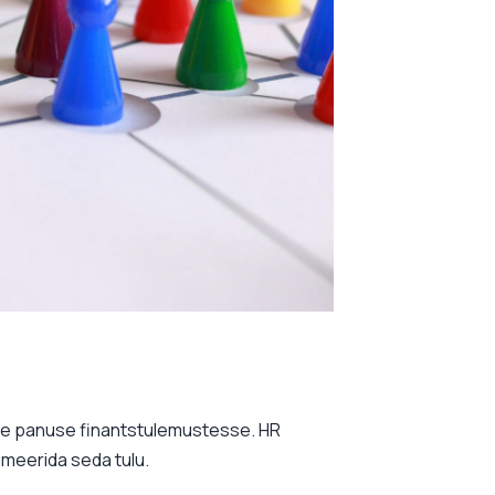
se panuse finantstulemustesse. HR
imeerida seda tulu.