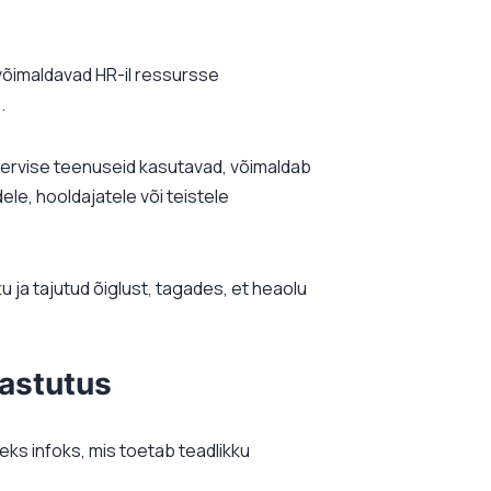
võimaldavad HR-il ressursse
.
tervise teenuseid kasutavad, võimaldab
e, hooldajatele või teistele
ja tajutud õiglust, tagades, et heaolu
astutus
ks infoks, mis toetab teadlikku