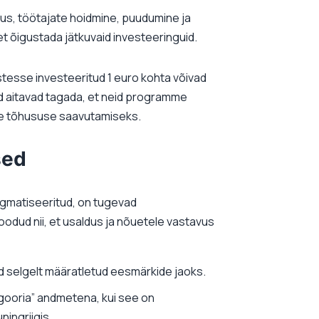
kus, töötajate hoidmine, puudumine ja
t õigustada jätkuvaid investeeringuid.
ustesse investeeritud 1 euro kohta võivad
d aitavad tagada, et neid programme
lse tõhususe saavutamiseks.
sed
tigmatiseeritud, on tugevad
oodud nii, et usaldus ja nõuetele vastavus
ud selgelt määratletud eesmärkide jaoks.
gooria” andmetena, kui see on
ningriigis.