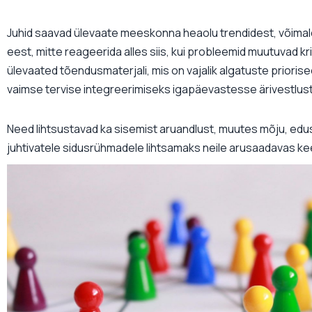
Juhid saavad ülevaate meeskonna heaolu trendidest, võimal
eest, mitte reageerida alles siis, kui probleemid muutuvad kri
ülevaated tõendusmaterjali, mis on vajalik algatuste prioris
vaimse tervise integreerimiseks igapäevastesse ärivestlus
Need lihtsustavad ka sisemist aruandlust, muutes mõju, ed
juhtivatele sidusrühmadele lihtsamaks neile arusaadavas ke