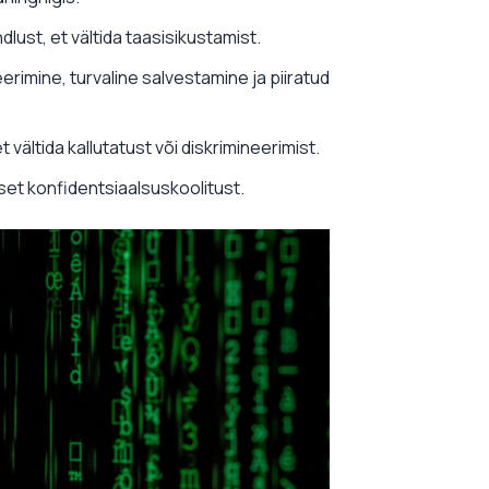
ust, et vältida taasisikustamist.
erimine, turvaline salvestamine ja piiratud
vältida kallutatust või diskrimineerimist.
rset konfidentsiaalsuskoolitust.