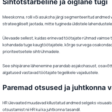
Sihtotstarbeline ja õiglane tugi
Meeskonna, rolli või asukoha järgi segmenteeritud andmed 
strateegiliselt jaotada, mitte tugineda üldistele lahendustele
Ülevaade sellest, kuidas erinevad töötajate rühmad vaimse 
kohandada tuge kaugtöötajatele, kõrge survega osakondadel
prioriteetsetele sihtrühmadele.
See sihipärane lähenemine parandab asjakohasust, osavõttu 
algatused vastavad töötajate tegelikele vajadustele.
Paremad otsused ja juhtkonna v
HR ülevaated muudavad killustatud andmed selgeks visuaalse
otsustamist nii HR kui ka juhtkonna tasandil.