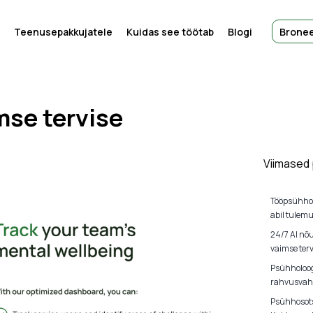
Teenusepakkujatele
Kuidas see töötab
Blogi
Bronee
mse tervise
Viimased
Tööpsühho
abil tulem
24/7 AI nõ
vaimse terv
Psühholoog
rahvusvahe
Psühhosots