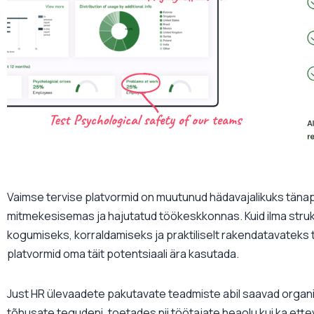
Vaimse tervise platvormid on muutunud hädavajalikuks täna
mitmekesisemas ja hajutatud töökeskkonnas. Kuid ilma stru
kogumiseks, korraldamiseks ja praktiliselt rakendatavatek
platvormid oma täit potentsiaali ära kasutada.
Just HR ülevaadete pakutavate teadmiste abil saavad organi
tõhusate tegudeni, toetades nii töötajate heaolu kui ka ette