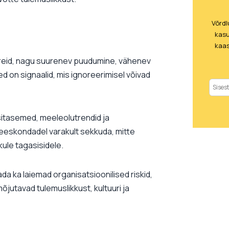
Võrd
kasu
kaas
treid, nagu suurenev puudumine, vähenev
d on signaalid, mis ignoreerimisel võivad
sitasemed, meeleolutrendid ja
eeskondadel varakult sekkuda, mitte
ule tagasisidele.
 ka laiemad organisatsioonilised riskid,
jutavad tulemuslikkust, kultuuri ja