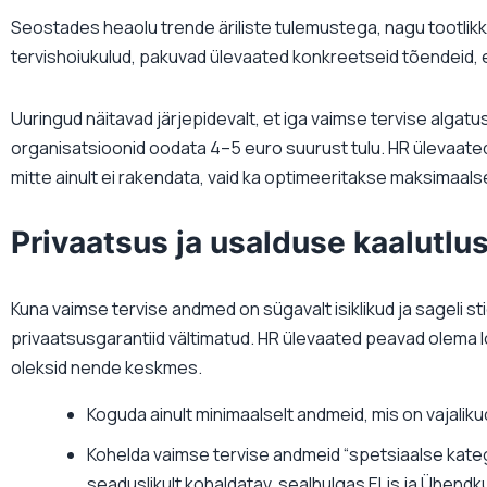
Seostades heaolu trende äriliste tulemustega, nagu tootlik
tervishoiukulud, pakuvad ülevaated konkreetseid tõendeid, e
Uuringud näitavad järjepidevalt, et iga vaimse tervise algat
organisatsioonid oodata 4–5 euro suurust tulu. HR ülevaate
mitte ainult ei rakendata, vaid ka optimeeritakse maksimaa
Privaatsus ja usalduse kaalutlu
Kuna vaimse tervise andmed on sügavalt isiklikud ja sageli s
privaatsusgarantiid vältimatud. HR ülevaated peavad olema l
oleksid nende keskmes.
Koguda ainult minimaalselt andmeid, mis on vajalik
Kohelda vaimse tervise andmeid “spetsiaalse kate
seaduslikult kohaldatav, sealhulgas ELis ja Ühendku