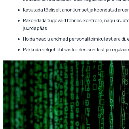
Kasutada tõeliselt anonüümset ja koondatud aruandl
Rakendada tugevaid tehnilisi kontrolle, nagu krüpte
juurdepääs.
Hoida heaolu andmed personalitoimikutest eraldi, et 
Pakkuda selget, lihtsas keeles suhtlust ja regulaa