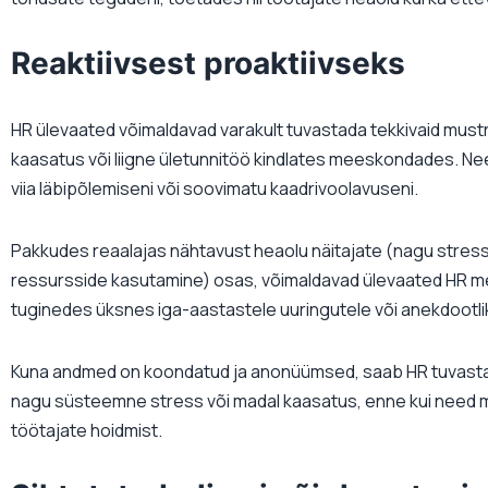
Reaktiivsest proaktiivseks
HR ülevaated võimaldavad varakult tuvastada tekkivaid mus
kaasatus või liigne ületunnitöö kindlates meeskondades. Nee
viia läbipõlemiseni või soovimatu kaadrivoolavuseni.
Pakkudes reaalajas nähtavust heaolu näitajate (nagu stres
ressursside kasutamine) osas, võimaldavad ülevaated HR m
tuginedes üksnes iga-aastastele uuringutele või anekdootlik
Kuna andmed on koondatud ja anonüümsed, saab HR tuvastada
nagu süsteemne stress või madal kaasatus, enne kui need mõ
töötajate hoidmist.