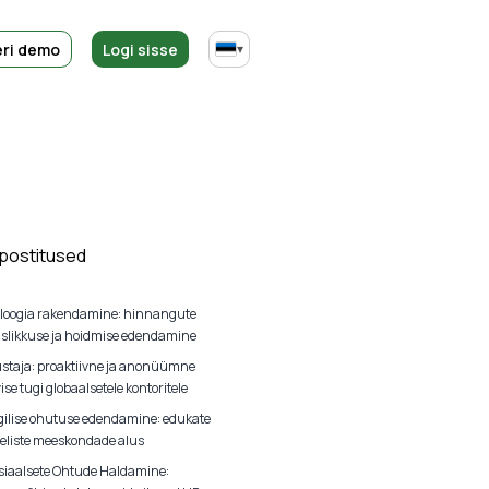
ri demo
Logi sisse
▾
 postitused
loogia rakendamine: hinnangute
uslikkuse ja hoidmise edendamine
ustaja: proaktiivne ja anonüümne
ise tugi globaalsetele kontoritele
ilise ohutuse edendamine: edukate
liste meeskondade alus
iaalsete Ohtude Haldamine: