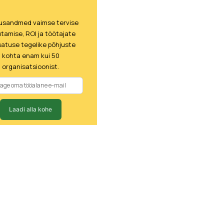
lusandmed vaimse tervise
tamise, ROI ja töötajate
atuse tegelike põhjuste
kohta enam kui 50
organisatsioonist.
Laadi alla kohe