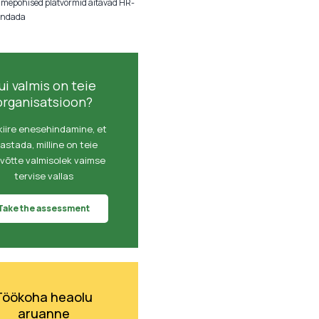
mepõhised platvormid aitavad HR-
aandada
ui valmis on teie
organisatsioon?
kiire enesehindamine, et
astada, milline on teie
evõtte valmisolek vaimse
tervise vallas
Take the assessment
Töökoha heaolu
aruanne