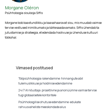
Morgane Oléron
Psühholoogia sisulooja Siffis
Morgane loob kaastundlikku ja kaasahaaravat sisu, mis muudab vaimse
tervise vestlused inimlikumaks ja kättesaadavamaks. Siffis ühendab ta
jutustamise ja strateegia, et edendada hoolivuse ja ühenduse kultuuri
töökohal.
Viimased postitused
Tööpsühholoogia rakendamine: hinnangute abil
tulemuslikkuse ja hoidmise edendamine
24/7 AI nõustaja: proaktiivne ja anonüümne vaimse tervise
tugi globaalsetele kontoritele
Psühholoogilise ohutuse edendamine: edukate
rahvusvaheliste meeskondade alus