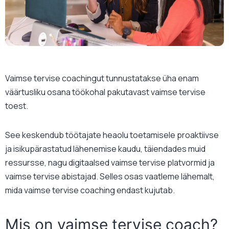
Vaimse tervise coachingut tunnustatakse üha enam
väärtusliku osana töökohal pakutavast vaimse tervise
toest.
See keskendub töötajate heaolu toetamisele proaktiivse
ja isikupärastatud lähenemise kaudu, täiendades muid
ressursse, nagu digitaalsed vaimse tervise platvormid ja
vaimse tervise abistajad. Selles osas vaatleme lähemalt,
mida vaimse tervise coaching endast kujutab.
Mis on vaimse tervise coach?