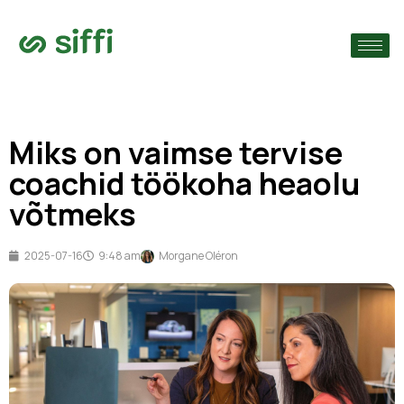
›
ude järgi
›
Miks on vaimse tervise
›
coachid töökoha heaolu
võtmeks
2025-07-16
9:48 am
Morgane Oléron