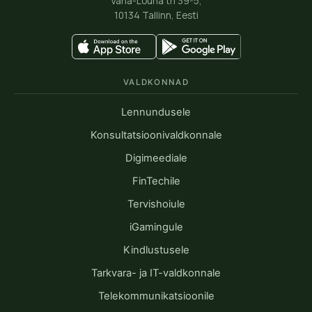
Vana-Lõuna tn 39-5,
10134 Tallinn, Eesti
VALDKONNAD
Lennundusele
Konsultatsioonivaldkonnale
Digimeediale
FinTechile
Tervishoiule
iGamingule
Kindlustusele
Tarkvara- ja IT-valdkonnale
Telekommunikatsioonile