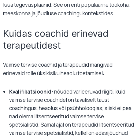
luua tegevusplaanid. See on eriti populaarne töökoha,
meeskonna ja jõudluse coachingukontekstides.
Kuidas coachid erinevad
terapeutidest
Vaimse tervise coachid ja
terapeudid
mängivad
erinevaid rolle üksikisiku heaolu toetamisel:
Kvalifikatsioonid:
nõuded varieeruvad riigiti, kuid
vaimse tervise coachidel on tavaliselt taust
coachingus, heaolus või psühholoogias; siiski ei pea
nad olema litsentseeritud vaimse tervise
spetsialistid. Samal ajal on terapeudid litsentseeritud
vaimse tervise spetsialistid, kellel on edasijõudnud