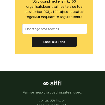
Võrdlusandmed enam kui 50
organisatsioonilt vaimse tervise toe
kasutamise, ROI ja töötajate kaasatust
tegelikult mõjutavate tegurite kohta.
Laadi alla kohe
Vaimse heaolu ja coachinguteenused.
contact@siffi.com