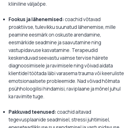
kliiniline väljaõpe.
Fookus ja lähenemised:
coachid võtavad
proaktiivse, tulevikku suunatud lähenemise, mille
peamine eesmärk on oskuste arendamine,
eesmärkide seadmine ja saavutamine ning
vastupidavuse kasvatamine. Terapeudid
keskenduvad seevastu vaimse tervise häirete
diagnoosimisele ja ravimisele ning võivad aidata
klientidel töötada läbi varasema trauma või keeruliste
emotsionaalsete probleemide. Nad võivad hõlmata
psühholoogilisi hindamisi, raviplaane ja mõnel juhul
ka ravimite tuge.
Pakkuvad teenused:
coachid aitavad
tegevusplaanide seadmisel, stressi juhtimisel,
eneseteadlikkuse suurendamisel ja vastupidavuse