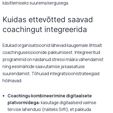
käsitlemiseks suurema kergusega.
Kuidas ettevõtted saavad
coachingut integreerida
Edukad organisatsioonid lähevad kaugemale lihtsalt
coachingusessioonide pakkumisest. Integreeritud
programmid on näidanud stressi määra vähendamist
ning eesmärkide saavutamise ja kaasatuse
suurendamist. Tõhusad integratsioonistrateegiad
hõlmavad:
Coachingu kombineerimine digitaalsete
platvormidega:
kasutage digitaalseid vaimse
tervise lahendusi (näiteks Siffi), et pakkuda