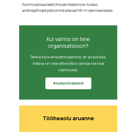
Psühhosotsiaalsete Ohtude Haldamine: Kuidas
andmepõhised platvormid aitavad HR-il riske maandada
Kui valmis on teie
organisatsioon?
Tehke kiire enesehindamine, et avastada,
milline on teie ettevõtte vaimse tervise
valmisolek,
Alusta hindamist
Tööheaolu aruanne