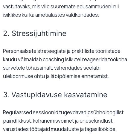
vastutavaks, mis viib suuremate edusammudeni nii
isiklikes kui ka ametialastes valdkondades.
2. Stressijuhtimine
Personaalsete strateegiate ja praktiliste tööriistade
kaudu võimaldab coaching isikutel reageerida töökoha
survetele tõhusamalt, vähendades seeläbi
ülekoormuse ohtu ja läbipõlemise ennetamist.
3. Vastupidavuse kasvatamine
Regulaarsed sessioonid tugevdavad psühholoogilist
paindlikkust, kohanemisvõimet ja enesekindlust,
varustades töötajaid muudatuste ja tagasilöökide