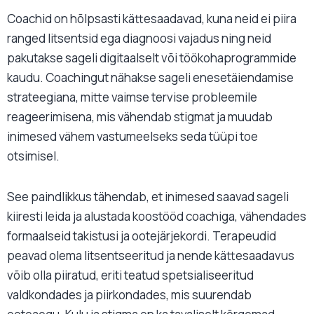
Coachid on hõlpsasti kättesaadavad, kuna neid ei piira
ranged litsentsid ega diagnoosi vajadus ning neid
pakutakse sageli digitaalselt või töökohaprogrammide
kaudu. Coachingut nähakse sageli enesetäiendamise
strateegiana, mitte vaimse tervise probleemile
reageerimisena, mis vähendab stigmat ja muudab
inimesed vähem vastumeelseks seda tüüpi toe
otsimisel.
See paindlikkus tähendab, et inimesed saavad sageli
kiiresti leida ja alustada koostööd coachiga, vähendades
formaalseid takistusi ja ootejärjekordi. Terapeudid
peavad olema litsentseeritud ja nende kättesaadavus
võib olla piiratud, eriti teatud spetsialiseeritud
valdkondades ja piirkondades, mis suurendab