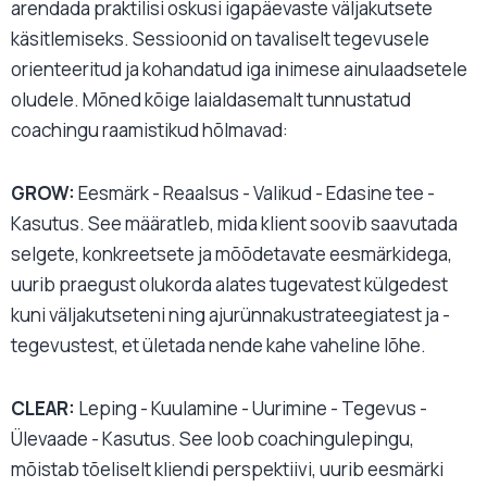
arendada praktilisi oskusi igapäevaste väljakutsete
käsitlemiseks. Sessioonid on tavaliselt tegevusele
orienteeritud ja kohandatud iga inimese ainulaadsetele
oludele. Mõned kõige laialdasemalt tunnustatud
coachingu raamistikud hõlmavad:
GROW:
Eesmärk - Reaalsus - Valikud - Edasine tee -
Kasutus. See määratleb, mida klient soovib saavutada
selgete, konkreetsete ja mõõdetavate eesmärkidega,
uurib praegust olukorda alates tugevatest külgedest
kuni väljakutseteni ning ajurünnakustrateegiatest ja -
tegevustest, et ületada nende kahe vaheline lõhe.
CLEAR:
Leping - Kuulamine - Uurimine - Tegevus -
Ülevaade - Kasutus. See loob coachingulepingu,
mõistab tõeliselt kliendi perspektiivi, uurib eesmärki