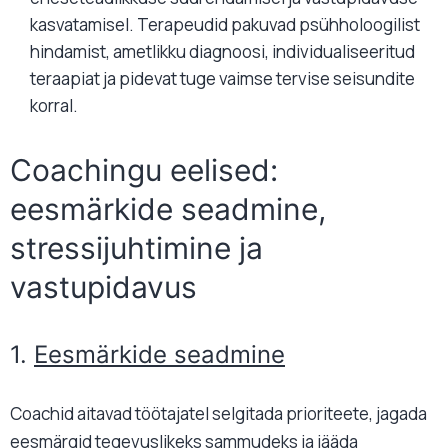
kasvatamisel. Terapeudid pakuvad psühholoogilist
hindamist, ametlikku diagnoosi, individualiseeritud
teraapiat ja pidevat tuge vaimse tervise seisundite
korral.
Coachingu eelised:
eesmärkide seadmine,
stressijuhtimine ja
vastupidavus
1.
Eesmärkide seadmine
Coachid aitavad töötajatel selgitada prioriteete, jagada
eesmärgid tegevuslikeks sammudeks ja jääda