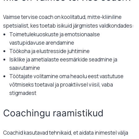
Vaimse tervise coach on koolitatud, mitte-kliiniline
spetsialist, kes toetab isikuid järgmistes valdkondades:
Toimetulekuoskuste ja emotsionaalse
vastupidavuse arendamine
Töökoha ja elustresside juhtimine
Isiklike ja ametialaste eesmärkide seadmine ja
saavutamine
Töötajate volitamine oma heaolu eest vastutuse
võtmiseks toetaval ja proaktiivsel viisil, vaba
stigmadest
Coachingu raamistikud
Coachid kasutavad tehnikaid, et aidata inimestel välja