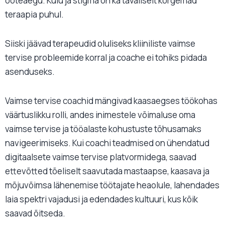
ooteaegu. Kulu ja stigma on ka tavaliselt kõrgemad
teraapia puhul.
Siiski jäävad terapeudid oluliseks kliiniliste vaimse
tervise probleemide korral ja coache ei tohiks pidada
asenduseks.
Vaimse tervise coachid mängivad kaasaegses töökohas
väärtuslikku rolli, andes inimestele võimaluse oma
vaimse tervise ja tööalaste kohustuste tõhusamaks
navigeerimiseks. Kui coachi teadmised on ühendatud
digitaalsete vaimse tervise platvormidega, saavad
ettevõtted tõeliselt saavutada mastaapse, kaasava ja
mõjuvõimsa lähenemise töötajate heaolule, lahendades
laia spektri vajadusi ja edendades kultuuri, kus kõik
saavad õitseda.