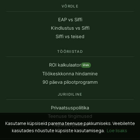
VÕRDLE
EAP vs Siffi
Kindlustus vs Siffi
Siffi vs teised
TÖÖRIISTAD
ROI kalkulaator
Uus
Töökeskkonna hindamine
90 päeva pilootprogramm
JURIIDILINE
Privaatsuspoliitika
Teenuse tingimused
Kasutame küpsiseid parema teenuse pakkumiseks. Veebilehte
Küpsiste poliitika
kasutades nõustute küpsiste kasutamisega.
Loe lisaks