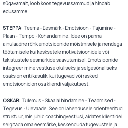
sügavamalt, loob koos tegevussammud ja hindab
edusamme.
STEPPA:
Teema - Eesmärk - Emotsioon - Tajumine -
Plaan - Tempo - Kohandamine. Idee on panna
ainulaadne rõhk emotsioonide mõistmisele ja nendega
töötamisele kui kesksetele motivatsioonidele või
takistustele eesmärkide saavutamisel. Emotsioonide
integreerimine vestluse oluliseks ja selgesõnaliseks
osaks on eriti kasulik, kui tugevad või rasked
emotsioonid on osa kliendi väljakutsest.
OSKAR:
Tulemus - Skaalal hindamine - Teadmised -
Tegevus - Ülevaade. See on lahendusele orienteeritud
struktuur, mis juhib coachingvestlusi, aidates klientidel
selgitada oma eesmärke, keskenduda tugevustele ja