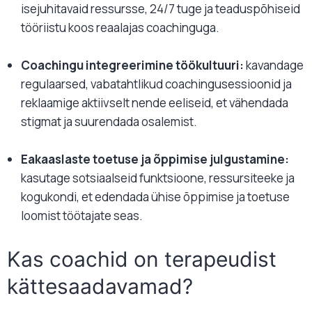
isejuhitavaid ressursse, 24/7 tuge ja teaduspõhiseid
tööriistu koos reaalajas coachinguga.
Coachingu integreerimine töökultuuri:
kavandage
regulaarsed, vabatahtlikud coachingusessioonid ja
reklaamige aktiivselt nende eeliseid, et vähendada
stigmat ja suurendada osalemist.
Eakaaslaste toetuse ja õppimise julgustamine:
kasutage sotsiaalseid funktsioone, ressursiteeke ja
kogukondi, et edendada ühise õppimise ja toetuse
loomist töötajate seas.
Kas coachid on terapeudist
kättesaadavamad?